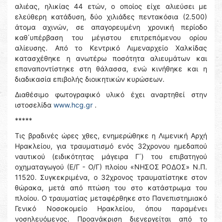
αλιέας, ηλικίας 44 ετών, ο οποίος είχε αλιεύσει με
ελεύθερη κατάδυση, δύο χιλιάδες πεντακόσια (2.500)
άτομα αχινών, σε απαγορευμένη χρονική περίοδο
καθ΄υπέρβαση του μέγιστου επιτρεπόμενου ορίου
αλίευσης. Από το Κεντρικό Λιμεναρχείο Χαλκίδας
κατασχέθηκε η ανωτέρω ποσότητα αλιευμάτων και
επαναποντίστηκε στη θάλασσα, ενώ κινήθηκε και η
διαδικασία επιβολής διοικητικών κυρώσεων.
Διαθέσιμο φωτογραφικό υλικό έχει αναρτηθεί στην
ιστοσελίδα
www.hcg.gr
.
*****
Τις βραδινές ώρες χθες, ενημερώθηκε η Λιμενική Αρχή
Ηρακλείου, για τραυματισμό ενός 32χρονου ημεδαπού
ναυτικού (ειδικότητας μάγειρα Γ΄) του επιβατηγού
οχηματαγωγού (Ε/Γ - Ο/Γ) πλοίου «ΝΗΣΟΣ ΡΟΔΟΣ» Ν.Π.
11520. Συγκεκριμένα, ο 32χρονος τραυματίστηκε στον
θώρακα, μετά από πτώση του στο κατάστρωμα του
πλοίου. Ο τραυματίας μεταφέρθηκε στο Πανεπιστημιακό
Γενικό Νοσοκομείο Ηρακλείου, όπου παραμένει
νοσηλευόμενος. Προανάκριση διενεργείται από το