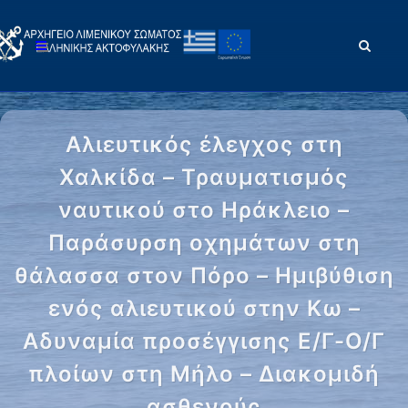
Αλιευτικός έλεγχος στη
Χαλκίδα – Τραυματισμός
ναυτικού στο Ηράκλειο –
Παράσυρση οχημάτων στη
θάλασσα στον Πόρο – Ημιβύθιση
ενός αλιευτικού στην Κω –
Αδυναμία προσέγγισης Ε/Γ-Ο/Γ
πλοίων στη Μήλο – Διακομιδή
ασθενούς