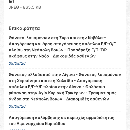
1
JPEG - 865,5 KB
Επικαιρότητα
Θάνατοι λουομένων στη Σύρο και στην Καβάλα –
Απαγόρευση και άρση απαγόρευσης απόπλου Ε/Γ-Ο/Γ
πλοίου στη Νεάπολη Βοιών – Προσάραξη Ε/Π-Τ/Ρ
σκάφους στην Νάξο – Διακομιδές ασθενών
09/08/26
Θάνατος αλλοδαπού στην Αίγινα - Θάνατος λουομένων
στη Χερσόνησο και στη Χαλκίδα - Απαγόρευση
απόπλου Ε/Γ-Υ/Γ πλοίου στην Αίγινα - Θαλάσσια
ρύπανση στην Αγία Κυριακή Τρικέρων - Τραυματισμός
άνδρα στη Νεάπολη Βοιών - Διακομιδές ασθενών
09/08/26
Απαγόρευση κολύμβησης σε περιοχές αρμοδιότητας
του Λιμεναρχείου Καρπάθου