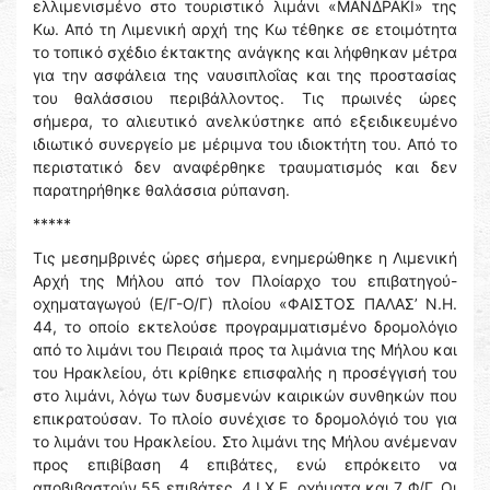
ελλιμενισμένο στο τουριστικό λιμάνι «ΜΑΝΔΡΑΚΙ» της
Κω. Από τη Λιμενική αρχή της Κω τέθηκε σε ετοιμότητα
το τοπικό σχέδιο έκτακτης ανάγκης και λήφθηκαν μέτρα
για την ασφάλεια της ναυσιπλοΐας και της προστασίας
του θαλάσσιου περιβάλλοντος. Τις πρωινές ώρες
σήμερα, το αλιευτικό ανελκύστηκε από εξειδικευμένο
ιδιωτικό συνεργείο με μέριμνα του ιδιοκτήτη του. Από το
περιστατικό δεν αναφέρθηκε τραυματισμός και δεν
παρατηρήθηκε θαλάσσια ρύπανση.
*****
Τις μεσημβρινές ώρες σήμερα, ενημερώθηκε η Λιμενική
Αρχή της Μήλου από τον Πλοίαρχο του επιβατηγού-
οχηματαγωγού (Ε/Γ-Ο/Γ) πλοίου «ΦΑΙΣΤΟΣ ΠΑΛΑΣ’ Ν.Η.
44, το οποίο εκτελούσε προγραμματισμένο δρομολόγιο
από το λιμάνι του Πειραιά προς τα λιμάνια της Μήλου και
του Ηρακλείου, ότι κρίθηκε επισφαλής η προσέγγισή του
στο λιμάνι, λόγω των δυσμενών καιρικών συνθηκών που
επικρατούσαν. Το πλοίο συνέχισε το δρομολόγιό του για
το λιμάνι του Ηρακλείου. Στο λιμάνι της Μήλου ανέμεναν
προς επιβίβαση 4 επιβάτες, ενώ επρόκειτο να
αποβιβαστούν 55 επιβάτες, 4 Ι.Χ.Ε. οχήματα και 7 Φ/Γ. Οι