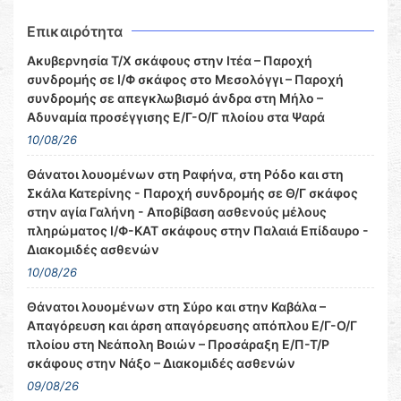
Επικαιρότητα
Ακυβερνησία Τ/Χ σκάφους στην Ιτέα – Παροχή
συνδρομής σε Ι/Φ σκάφος στο Μεσολόγγι – Παροχή
συνδρομής σε απεγκλωβισμό άνδρα στη Μήλο –
Αδυναμία προσέγγισης Ε/Γ-Ο/Γ πλοίου στα Ψαρά
10/08/26
Θάνατοι λουομένων στη Ραφήνα, στη Ρόδο και στη
Σκάλα Κατερίνης - Παροχή συνδρομής σε Θ/Γ σκάφος
στην αγία Γαλήνη - Αποβίβαση ασθενούς μέλους
πληρώματος Ι/Φ-ΚΑΤ σκάφους στην Παλαιά Επίδαυρο -
Διακομιδές ασθενών
10/08/26
Θάνατοι λουομένων στη Σύρο και στην Καβάλα –
Απαγόρευση και άρση απαγόρευσης απόπλου Ε/Γ-Ο/Γ
πλοίου στη Νεάπολη Βοιών – Προσάραξη Ε/Π-Τ/Ρ
σκάφους στην Νάξο – Διακομιδές ασθενών
09/08/26