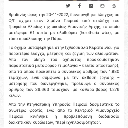
Βραδινές ώρες την 20-11-2022, διενεργήθηκε έλεγχος σε
Φ/Γ όχημα στον λιμένα Πειραιά από στελέχη του
Γραφείου Αλιείας της οικείας Λιμενικής Αρχής, το οποίο
μετέφερε 61 κυτία με ολοθούρια (holothuria wbx), με
τόπο προέλευσης την Πάρο.
Το όχημα μεταφέρθηκε στην Ιχθυόσκαλα Κερατσινίου για
περαιτέρω έλεγχο, μέτρηση και ζύγιση των αλιευμάτων.
Από τον οδηγό του οχήματος προσκομίστηκαν
παραστατικά μεταφοράς (τιμολόγια – δελτία αποστολής),
από τα οποία προκύπτει ο συνολικός αριθμός των 1.980
τεμαχίων, ενώ σύμφωνα με την έκθεση ζύγισης –
μέτρησης που διενεργήθηκε, προέκυψε ο συνολικός
αριθμός των 36.663 τεμαχίων, με καθαρό βάρος 1.276
κιλών.
Από την Κτηνιατρική Υπηρεσία Πειραιά δεσμεύτηκε το
ανωτέρω φορτίο, ενώ από το Κεντρικό Λιμεναρχείο
Πειραιά κινήθηκε η προβλεπόμενη διαδικασία
διοικητικών κυρώσεων, “περί ιχνηλασιμότητας”.