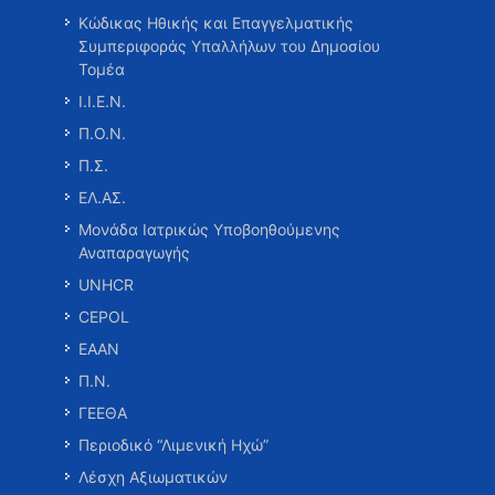
Κώδικας Ηθικής και Επαγγελματικής
Συμπεριφοράς Υπαλλήλων του Δημοσίου
Τομέα
Ι.Ι.Ε.Ν.
Π.Ο.Ν.
Π.Σ.
ΕΛ.ΑΣ.
Μονάδα Ιατρικώς Υποβοηθούμενης
Αναπαραγωγής
UNHCR
CEPOL
ΕΑΑΝ
Π.Ν.
ΓΕΕΘΑ
Περιοδικό “Λιμενική Ηχώ”
Λέσχη Αξιωματικών