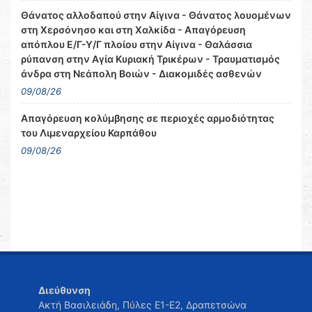
Θάνατος αλλοδαπού στην Αίγινα - Θάνατος λουομένων
στη Χερσόνησο και στη Χαλκίδα - Απαγόρευση
απόπλου Ε/Γ-Υ/Γ πλοίου στην Αίγινα - Θαλάσσια
ρύπανση στην Αγία Κυριακή Τρικέρων - Τραυματισμός
άνδρα στη Νεάπολη Βοιών - Διακομιδές ασθενών
09/08/26
Απαγόρευση κολύμβησης σε περιοχές αρμοδιότητας
του Λιμεναρχείου Καρπάθου
09/08/26
Διεύθυνση
Ακτή Βασιλειάδη, Πύλες Ε1-Ε2, Δραπετσώνα