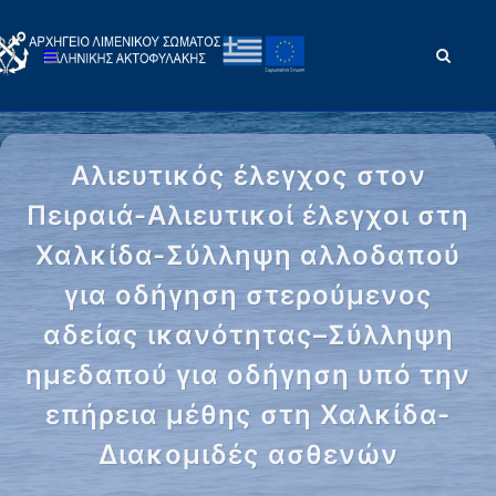
Αλιευτικός έλεγχος στον
Πειραιά-Αλιευτικοί έλεγχοι στη
Χαλκίδα-Σύλληψη αλλοδαπού
για οδήγηση στερούμενος
αδείας ικανότητας–Σύλληψη
ημεδαπού για οδήγηση υπό την
επήρεια μέθης στη Χαλκίδα-
Διακομιδές ασθενών