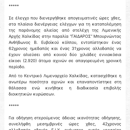
*****
Σε έλεγχο που διενεργήθηκε απογευματινές ώρες χθες,
στα πλαίσια διενέργειας ελέγχων για τη καταπολέμηση
της παράνομης αλιείας από στελέχη της Λιμενικής
Αρχής Χαλκίδας στην παραλία “ΓΑΙΔΑΡΟΣ” Μπουρνώντας
Ανθήδωνος Β. Ευβοϊκού κόλπου, εντοπίστηκαν ένας
62χρονος ημεδαπός και ένας 31χρονος αλλοδαπός να
έχουν αλιεύσει από κοινού δύο χιλιάδες εννιακόσια
είκοσι (2.920) άτομα αχινών σε απαγορευμένη χρονική
περίοδο.
Από το Κεντρικό Λιμεναρχείο Χαλκίδας, κατασχέθηκε η
ανωτέρω ποσότητα αχινών και επαναποντίστηκε στη
θάλασσα ενώ κινήθηκε η διαδικασία επιβολής
διοικητικών κυρώσεων.
*****
Για οδήγηση στερούμενος άδειας ικανότητας οδήγησης,
συνελήφθη μεσημβρινές ώρες χθες, 42χρονος
αλλοδαπός οδηγός Ε.Ι.Χ. οχήματος, εντός χερσαίας