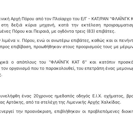
ική Αρχή Πόρου από τον Πλοίαρχο του Ε/Γ - ΚΑΤ/ΡΑΝ ''ΦΛΑΪΝΓΚ Κ
 στη δεξιά κύρια μηχανή, κατά την εκτέλεση προγραμματισ
ένες Πόρου και Πειραιά, με ογδόντα τρεις (83) επιβάτες.
 λιμένα ν. Πόρου, ενώ οι ανωτέρω επιβάτες, καθώς και οι πενήν
α προς επιβίβαση, προωθήθηκαν στους προορισμούς τους με μέριμ
χικά ο απόπλους του ''ΦΛΑΪΝΓΚ ΚΑΤ 6'' και κατόπιν προσκό
 τον οργανισμό που το παρακολουθεί, του επετράπη ένας μεμον
ς.
συνελήφθη ένας 20χρονος ημεδαπός οδηγός Ε.Ι.Χ. οχήματος, βρ
ας Αρτάκης, από τα στελέχη της Λιμενικής Αρχής Χαλκίδας.
ενεργεί την προανάκριση, επιβλήθηκαν οι προβλεπόμενες διοικ