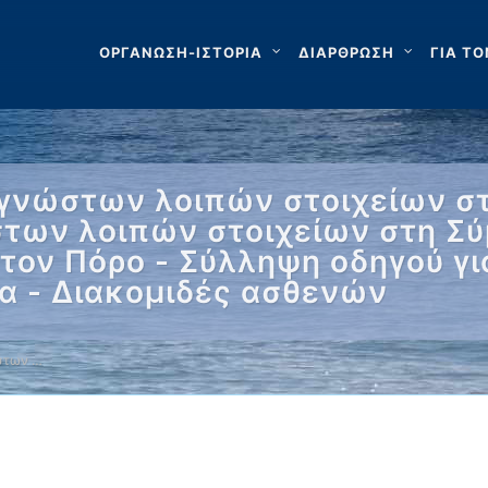
ΟΡΓΑΝΩΣΗ-ΙΣΤΟΡΙΑ
ΔΙΑΡΘΡΩΣΗ
ΓΙΑ ΤΟ
γνώστων λοιπών στοιχείων στ
των λοιπών στοιχείων στη Σύ
στον Πόρο - Σύλληψη οδηγού γι
α - Διακομιδές ασθενών
στων …