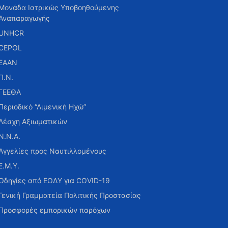
Μονάδα Ιατρικώς Υποβοηθούμενης
Αναπαραγωγής
UNHCR
CEPOL
ΕΑΑΝ
Π.Ν.
ΓΕΕΘΑ
Περιοδικό “Λιμενική Ηχώ”
Λέσχη Αξιωματικών
Ν.Ν.Α.
Αγγελίες προς Ναυτιλλομένους
Ε.Μ.Υ.
Οδηγίες από ΕΟΔΥ για COVID-19
Γενική Γραμματεία Πολιτικής Προστασίας
Προσφορές εμπορικών παρόχων