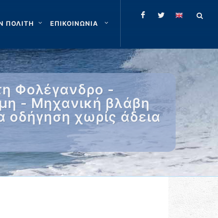
Ν ΠΟΛΙΤΗ
ΕΠΙΚΟΙΝΩΝΙΑ
η Φολέγανδρο -
μη - Μηχανική βλάβη
α οδήγηση χωρίς άδεια