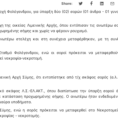
Share:
ρχή Φολέγανδρου, για ύπαρξη δύο (02) σορών (01 άνδρα - 01 γυν
η της οικείας Λιμενικής Αρχής, όπου εντόπισαν τις ανωτέρω σ
χωρημένης σήψης και χωρίς να φέρουν ρουχισμό.
ανωτέρω στελέχη και στη συνέχεια μεταφέρθηκαν, με τη συν
 Σταθμό Φολέγανδρου, ενώ οι σοροί πρόκειται να μεταφερθού
θεί νεκροψία-νεκροτομή.
νική Αρχή Σύμης, ότι εντοπίστηκε από τ/χ σκάφος σορός (α.λ.
κό σκάφος Λ.Σ.-ΕΛ.ΑΚΤ., όπου διαπίστωσε την ύπαρξη σορού ά
 σε κατάσταση προχωρημένης σήψης. Ο ανωτέρω ήταν ενδεδυμέν
 μαύρα υποδήματα.
 Σύμης, ενώ η σορός πρόκειται να μεταφερθεί στο Νεκροτομεί
εκροψίας - νεκροτομής.