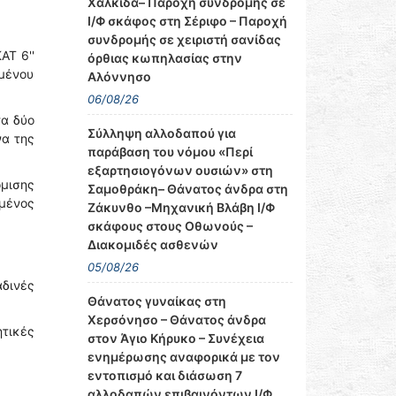
Χαλκίδα– Παροχή συνδρομής σε
Ι/Φ σκάφος στη Σέριφο – Παροχή
συνδρομής σε χειριστή σανίδας
ΑΤ 6''
όρθιας κωπηλασίας στην
μένου
Αλόννησο
06/08/26
τα δύο
Σύλληψη αλλοδαπού για
να της
παράβαση του νόμου «Περί
εξαρτησιογόνων ουσιών» στη
μισης
Σαμοθράκη– Θάνατος άνδρα στη
ωμένος
Ζάκυνθο –Μηχανική Βλάβη Ι/Φ
σκάφους στους Οθωνούς –
Διακομιδές ασθενών
05/08/26
αδινές
Θάνατος γυναίκας στη
Χερσόνησο – Θάνατος άνδρα
ητικές
στον Άγιο Κήρυκο – Συνέχεια
ενημέρωσης αναφορικά με τον
εντοπισμό και διάσωση 7
αλλοδαπών επιβαινόντων Ι/Φ