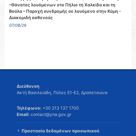
–Θάνατος λουόμενων στο Πήλιο τη Χαλκίδα και τη
Βούλα – Παροχή συνδρομής σε λουόμενο στην Κύμη -
Διακομιδή ασθενούς
07/08/26
Διεύθυνση
Ακτή Βασιλειάδη, Πύλες Ε1-Ε2, Δραπετσώνα
Τηλέφωνο:
+30 213 137 1700
Email:
contact@yna.gov.gr
Προστασία δεδομένων προσωπικού