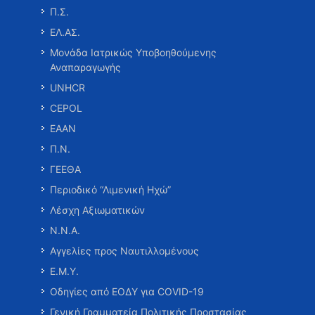
Π.Σ.
ΕΛ.ΑΣ.
Μονάδα Ιατρικώς Υποβοηθούμενης
Αναπαραγωγής
UNHCR
CEPOL
ΕΑΑΝ
Π.Ν.
ΓΕΕΘΑ
Περιοδικό “Λιμενική Ηχώ”
Λέσχη Αξιωματικών
Ν.Ν.Α.
Αγγελίες προς Ναυτιλλομένους
Ε.Μ.Υ.
Οδηγίες από ΕΟΔΥ για COVID-19
Γενική Γραμματεία Πολιτικής Προστασίας