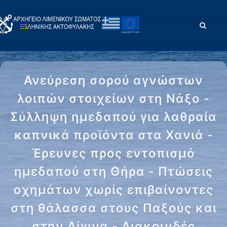
Ανεύρεση σορού αγνώστων
λοιπών στοιχείων στη Νάξο -
Σύλληψη ημεδαπού για λαθραία
καπνικά προϊόντα στα Χανιά -
Έρευνες προς εντοπισμό
ημεδαπού στη Θήρα - Πτώσεις
οχημάτων χωρίς επιβαίνοντες
στη θάλασσα στους Παξούς και
στην Αίγινα - Διακομιδές