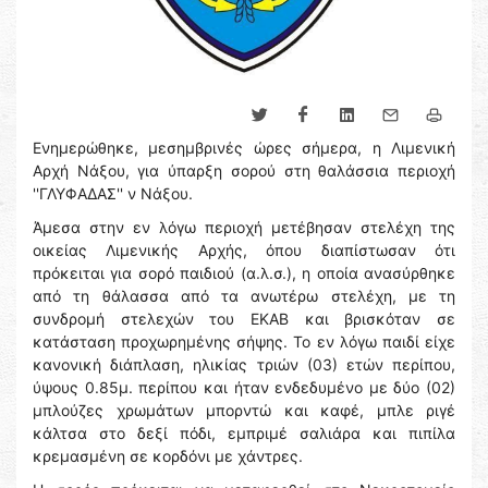
Ενημερώθηκε, μεσημβρινές ώρες σήμερα, η Λιμενική
Αρχή Νάξου, για ύπαρξη σορού στη θαλάσσια περιοχή
''ΓΛΥΦΑΔΑΣ'' ν Νάξου.
Άμεσα στην εν λόγω περιοχή μετέβησαν στελέχη της
οικείας Λιμενικής Αρχής, όπου διαπίστωσαν ότι
πρόκειται για σορό παιδιού (α.λ.σ.), η οποία ανασύρθηκε
από τη θάλασσα από τα ανωτέρω στελέχη, με τη
συνδρομή στελεχών του ΕΚΑΒ και βρισκόταν σε
κατάσταση προχωρημένης σήψης. Το εν λόγω παιδί είχε
κανονική διάπλαση, ηλικίας τριών (03) ετών περίπου,
ύψους 0.85μ. περίπου και ήταν ενδεδυμένο με δύο (02)
μπλούζες χρωμάτων μπορντώ και καφέ, μπλε ριγέ
κάλτσα στο δεξί πόδι, εμπριμέ σαλιάρα και πιπίλα
κρεμασμένη σε κορδόνι με χάντρες.