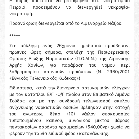
Η σορός πρόκειται να μεταφερθεί στο Νεκροτομείο
Πειραιά, προκειμένου να διενεργηθεί νεκροψία-
νεκροτομή.
Προανάκριση διενεργείται από το Λιμεναρχείο Νάξου.
*****
Στη σύλληψη ενός 26χρονου ημεδαπού προέβησαν,
πρωινές ώρες σήμερα, στελέχη της Περιφερειακής
Ομάδας Δίωξης Ναρκωτικών (Π.Ο.ΔΙ.Ν.) της Λιμενικής
Αρχής Χανίων, για παράβαση του νόμου περί
λαθρεμπορίου καπνικών προϊόντων (Ν. 2960/2001
«Εθνικός Τελωνειακός Κώδικας»).
Ειδικότερα, κατά την διενέργεια αστυνομικών ελέγχων
με τον κατάπλου Ε/Γ -Ο/Γ πλοίου στον Επιβατικό Λιμένα
Σούδας και με την συνδρομή τελωνειακού σκύλου
ανίχνευσης ναρκωτικών ουσιών βρέθηκαν στην κατοχή
του ανωτέρω, δέκα (10) νάιλον συσκευασίες
τυποποιημένου καπνού, συνολικού μικτού βάρους
πεντακοσίων σαράντα γραμμαρίων (540,00γρ) χωρίς να
φέρουν την ταινία ειδικού φόρου κατανάλωσης.