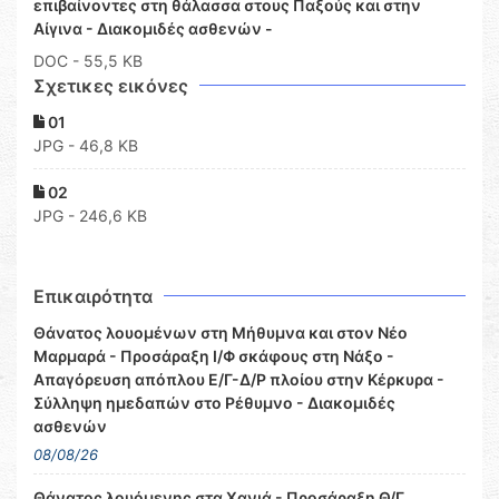
επιβαίνοντες στη θάλασσα στους Παξούς και στην
Αίγινα - Διακομιδές ασθενών -
DOC
- 55,5 KB
Σχετικες εικόνες
01
JPG - 46,8 KB
02
JPG - 246,6 KB
Επικαιρότητα
Θάνατος λουομένων στη Μήθυμνα και στον Νέο
Μαρμαρά - Προσάραξη Ι/Φ σκάφους στη Νάξο -
Απαγόρευση απόπλου Ε/Γ-Δ/Ρ πλοίου στην Κέρκυρα -
Σύλληψη ημεδαπών στο Ρέθυμνο - Διακομιδές
ασθενών
08/08/26
Θάνατος λουόμενης στα Χανιά - Προσάραξη Θ/Γ