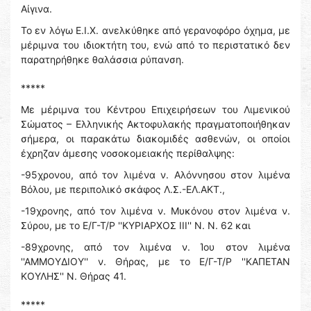
Αίγινα.
Το εν λόγω Ε.Ι.Χ. ανελκύθηκε από γερανοφόρο όχημα, με
μέριμνα του ιδιοκτήτη του, ενώ από το περιστατικό δεν
παρατηρήθηκε θαλάσσια ρύπανση.
*****
Με μέριμνα του Κέντρου Επιχειρήσεων του Λιμενικού
Σώματος – Ελληνικής Ακτοφυλακής πραγματοποιήθηκαν
σήμερα, οι παρακάτω διακομιδές ασθενών, οι οποίοι
έχρηζαν άμεσης νοσοκομειακής περίθαλψης:
-95χρονου, από τον λιμένα ν. Αλόννησου στον λιμένα
Βόλου, με περιπολικό σκάφος Λ.Σ.-ΕΛ.ΑΚΤ.,
-19χρονης, από τον λιμένα ν. Μυκόνου στον λιμένα ν.
Σύρου, με το Ε/Γ-Τ/Ρ ''ΚΥΡΙΑΡΧΟΣ ΙΙΙ'' Ν. Ν. 62 και
-89χρονης, από τον λιμένα ν. Ίου στον λιμένα
''ΑΜΜΟΥΔΙΟΥ'' ν. Θήρας, με το Ε/Γ-Τ/Ρ ''ΚΑΠΕΤΑΝ
ΚΟΥΛΗΣ'' Ν. Θήρας 41.
*****