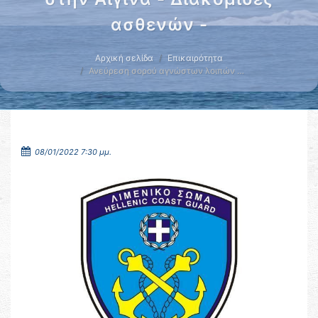
ασθενών -
Αρχική σελίδα
Επικαιρότητα
Ανεύρεση σορού αγνώστων λοιπών …
08/01/2022 7:30 μμ.