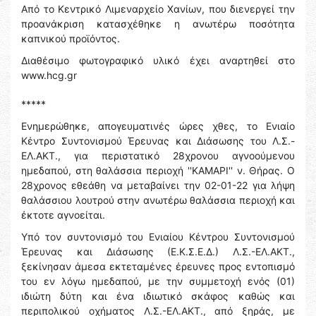
Από το Κεντρικό Λιμεναρχείο Χανίων, που διενεργεί την
προανάκριση κατασχέθηκε η ανωτέρω ποσότητα
καπνικού προϊόντος.
Διαθέσιμο φωτογραφικό υλικό έχει αναρτηθεί στο
www.hcg.gr
*****
Ενημερώθηκε, απογευματινές ώρες χθες, το Ενιαίο
Κέντρο Συντονισμού Έρευνας και Διάσωσης του Λ.Σ.-
ΕΛ.ΑΚΤ., για περιστατικό 28χρονου αγνοούμενου
ημεδαπού, στη θαλάσσια περιοχή ''ΚΑΜΑΡΙ'' ν. Θήρας. Ο
28χρονος εθεάθη να μεταβαίνει την 02-01-22 για λήψη
θαλάσσιου λουτρού στην ανωτέρω θαλάσσια περιοχή και
έκτοτε αγνοείται.
Υπό τον συντονισμό του Ενιαίου Κέντρου Συντονισμού
Έρευνας και Διάσωσης (Ε.Κ.Σ.Ε.Δ.) Λ.Σ.-ΕΛ.ΑΚΤ.,
ξεκίνησαν άμεσα εκτεταμένες έρευνες προς εντοπισμό
του εν λόγω ημεδαπού, με την συμμετοχή ενός (01)
ιδιώτη δύτη και ένα ιδιωτικό σκάφος καθώς και
περιπολικού οχήματος Λ.Σ.-ΕΛ.ΑΚΤ., από ξηράς, με