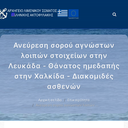
Ανεύρεση σορού αγνώστων
λοιπών στοιχείων στην
Λευκάδα - Θάνατος ημεδαπής
στην Χαλκίδα - Διακομιδές
ασθενών
Αρχική σελίδα
Επικαιρότητα
Ανεύρεση σορού αγνώστων λοιπών …