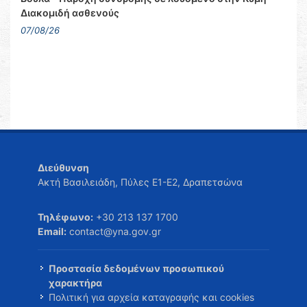
Διακομιδή ασθενούς
07/08/26
Διεύθυνση
Ακτή Βασιλειάδη, Πύλες Ε1-Ε2, Δραπετσώνα
Τηλέφωνο:
+30 213 137 1700
Email:
contact@yna.gov.gr
Προστασία δεδομένων προσωπικού
χαρακτήρα
Πολιτική για αρχεία καταγραφής και cookies