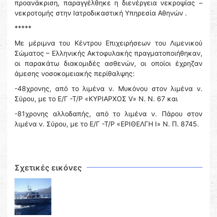
προανάκριση, παραγγέλθηκε η διενέργεια νεκροψίας –
νεκροτομής στην Ιατροδικαστική Υπηρεσία Αθηνών .
*****
Με μέριμνα του Κέντρου Επιχειρήσεων του Λιμενικού
Σώματος – Ελληνικής Ακτοφυλακής πραγματοποιήθηκαν,
οι παρακάτω διακομιδές ασθενών, οι οποίοι έχρηζαν
άμεσης νοσοκομειακής περίθαλψης:
-48χρονης, από το λιμένα ν. Μυκόνου στον λιμένα ν.
Σύρου, με το Ε/Γ -Τ/Ρ «ΚΥΡΙΑΡΧΟΣ V» Ν. Ν. 67 και
-81χρονης αλλοδαπής, από το λιμένα ν. Πάρου στον
λιμένα ν. Σύρου, με το Ε/Γ -Τ/Ρ «ΕΡΙΘΕΛΓΗ Ι» Ν. Π. 8745.
Σχετικές εικόνες