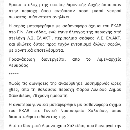
Άμεσα στελέχη της οικείας Λιμενικής Αρχής έσπευσαν
στην περιοχή όπου εντόπισαν σορό μισού νεκρού
σώματος, πιθανότατα ανηλίκου.
Η σορός μεταφέρθηκε με ασθενοφόρο όχημα του ΕΚΑΒ
στο Γ.Ν. Λευκάδας, ενώ έγινε έλεγχος της περιοχής από
στελέχη Λ.Σ.-ΕΛ.ΑΚΤ., περιπολικό σκάφος Λ.Σ.-ΕΛ.ΑΚΤ.
και ιδιώτες δύτες προς τυχόν εντοπισμό άλλων σορών,
με αρνητικά αποτελέσματα.
Προανάκριση διενεργείται από το Λιμεναρχείο
Λευκάδας.
*****
Χωρίς τις αισθήσεις της ανασύρθηκε μεσημβρινές ώρες
χθες, από τη θαλάσσια περιοχή Φάρου Αυλίδας Δήμου
Χαλκιδέων, 79χρονη ημεδαπή.
Η ανωτέρω γυναίκα μεταφέρθηκε με ασθενοφόρο όχημα
του ΕΚΑΒ στο Γενικό Νοσοκομείο Χαλκίδας, όπου
διαπιστώθηκε ο θάνατος της.
Από το Κεντρικό Λιμεναρχείο Χαλκίδας που διενεργεί την