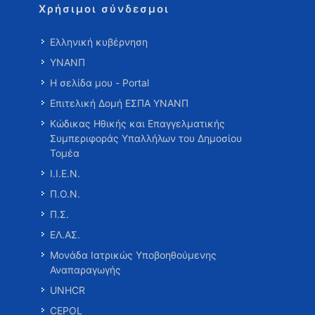
Χρήσιμοι σύνδεσμοι
Ελληνική κυβέρνηση
ΥΝΑΝΠ
Η σελίδα μου - Portal
Επιτελική Δομή ΕΣΠΑ ΥΝΑΝΠ
Κώδικας Ηθικής και Επαγγελματικής
Συμπεριφοράς Υπαλλήλων του Δημοσίου
Τομέα
Ι.Ι.Ε.Ν.
Π.Ο.Ν.
Π.Σ.
ΕΛ.ΑΣ.
Μονάδα Ιατρικώς Υποβοηθούμενης
Αναπαραγωγής
UNHCR
CEPOL