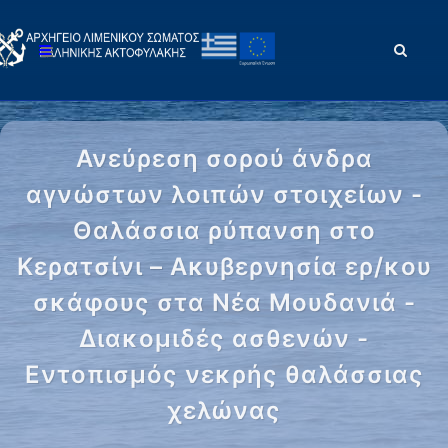
Ανεύρεση σορού άνδρα
αγνώστων λοιπών στοιχείων -
Θαλάσσια ρύπανση στο
Κερατσίνι – Ακυβερνησία ερ/κου
σκάφους στα Νέα Μουδανιά -
Διακομιδές ασθενών -
Εντοπισμός νεκρής θαλάσσιας
χελώνας