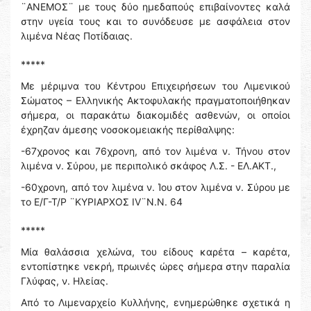
¨ΑΝΕΜΟΣ¨ με τους δύο ημεδαπούς επιβαίνοντες καλά
στην υγεία τους και το συνόδευσε με ασφάλεια στον
λιμένα Νέας Ποτίδαιας.
*****
Με μέριμνα του Κέντρου Επιχειρήσεων του Λιμενικού
Σώματος – Ελληνικής Ακτοφυλακής πραγματοποιήθηκαν
σήμερα, οι παρακάτω διακομιδές ασθενών, οι οποίοι
έχρηζαν άμεσης νοσοκομειακής περίθαλψης:
-67χρονος και 76χρονη, από τον λιμένα ν. Τήνου στον
λιμένα ν. Σύρου, με περιπολικό σκάφος Λ.Σ. - ΕΛ.ΑΚΤ.,
-60χρονη, από τον λιμένα ν. Ίου στον λιμένα ν. Σύρου με
το Ε/Γ-Τ/Ρ ¨ΚΥΡΙΑΡΧΟΣ IV¨N.N. 64
*****
Μία θαλάσσια χελώνα, του είδους καρέτα – καρέτα,
εντοπίστηκε νεκρή, πρωινές ώρες σήμερα στην παραλία
Γλύφας, ν. Ηλείας.
Από το Λιμεναρχείο Κυλλήνης, ενημερώθηκε σχετικά η