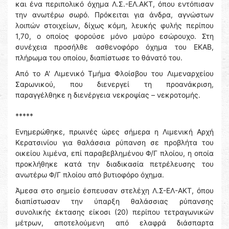
και ένα περιπολικό όχημα Λ.Σ.-ΕΛ.ΑΚΤ, όπου εντόπισαν
την ανωτέρω σωρό. Πρόκειται για άνδρα, αγνώστων
λοιπών στοιχείων, δίχως κόμη, λευκής φυλής περίπου
1,70, ο οποίος φορούσε μόνο μαύρο εσώρουχο. Στη
συνέχεια προσήλθε ασθενοφόρο όχημα του ΕΚΑΒ,
πλήρωμα του οποίου, διαπίστωσε το θάνατό του.
Από το Α' Λιμενικό Τμήμα Φλοίσβου του Λιμεναρχείου
Σαρωνικού, που διενεργεί τη προανάκριση,
παραγγέλθηκε η διενέργεια νεκροψίας – νεκροτομής.
*****
Ενημερώθηκε, πρωινές ώρες σήμερα η Λιμενική Αρχή
Κερατσινίου για θαλάσσια ρύπανση σε προβλήτα του
οικείου λιμένα, επί παραβεβλημένου Φ/Γ πλοίου, η οποία
προκλήθηκε κατά την διαδικασία πετρέλευσης του
ανωτέρω Φ/Γ πλοίου από βυτιοφόρο όχημα.
Άμεσα στο σημείο έσπευσαν στελέχη Λ.Σ-ΕΛ-ΑΚΤ, όπου
διαπίστωσαν την ύπαρξη θαλάσσιας ρύπανσης
συνολικής έκτασης είκοσι (20) περίπου τετραγωνικών
μέτρων, αποτελούμενη από ελαφρά διάσπαρτα