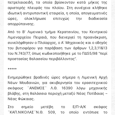
πετρελαιοειδή, τα οποία βρίσκονταν κατά μήκος της
αριστερής πλευράς του πλοίου. Στη συνέχεια κλήθηκε
ιδιωτική αντιρυπαντική εταιρεία, η οποία, απογευματινές
ώρες, ολοκλήρωσε επιτυχώς την διαδικασία
απορρύπανσης.
Από το Β' Λιμενικό τμήμα Κερατσινίου, του Κεντρικού
Λιμεναρχείου Πειραιά, που διενεργεί τη προανάκριση,
συνελήφθησαν ο Πλοίαρχος, ο Α΄ Μηχανικός και ο οδηγός
του βυτιοφόρου για παράβαση των άρθρων 1,2,3,11&13
του Ν.743/77, όπως κωδικοποιήθηκε με το ΠΔ55/98 “περί
προστασίας θαλασσίου περιβάλλοντος”.
*****
Ενημερώθηκε βραδινές ώρες σήμερα η Λιμενική Αρχή
Νέων Μουδανιών, για ακυβερνησία του ερασιτεχνικού
σκάφους ¨ΑΝΕΜΟΣ¨ Λ.Θ. 16390 λόγω μηχανικής
βλάβης, στη θαλάσσια περιοχή μεταξύ Νέας Ποτίδαιας –
Νέας Φώκαιας.
Στο σημείο μετέβη το Ε/Π-Α/Κ σκάφος
¨ΚΑΠ.ΝΙΚΟΛΑΣ¨Ν.Θ. 509, το οποίο εντόπισε το