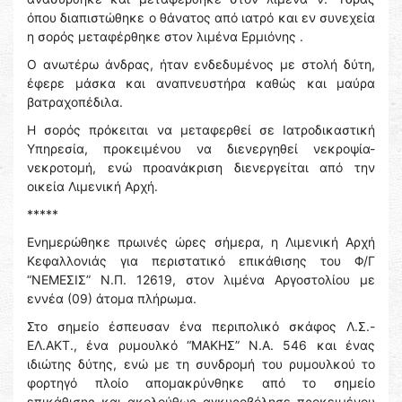
όπου διαπιστώθηκε ο θάνατος από ιατρό και εν συνεχεία
η σορός μεταφέρθηκε στον λιμένα Ερμιόνης .
Ο ανωτέρω άνδρας, ήταν ενδεδυμένος με στολή δύτη,
έφερε μάσκα και αναπνευστήρα καθώς και μαύρα
βατραχοπέδιλα.
Η σορός πρόκειται να μεταφερθεί σε Ιατροδικαστική
Υπηρεσία, προκειμένου να διενεργηθεί νεκροψία-
νεκροτομή, ενώ προανάκριση διενεργείται από την
οικεία Λιμενική Αρχή.
*****
Ενημερώθηκε πρωινές ώρες σήμερα, η Λιμενική Αρχή
Κεφαλλονιάς για περιστατικό επικάθισης του Φ/Γ
“ΝΕΜΕΣΙΣ” Ν.Π. 12619, στον λιμένα Αργοστολίου με
εννέα (09) άτομα πλήρωμα.
Στο σημείο έσπευσαν ένα περιπολικό σκάφος Λ.Σ.-
ΕΛ.ΑΚΤ., ένα ρυμουλκό “ΜΑΚΗΣ” Ν.Α. 546 και ένας
ιδιώτης δύτης, ενώ με τη συνδρομή του ρυμουλκού το
φορτηγό πλοίο απομακρύνθηκε από το σημείο
επικάθισης και ακολούθως αγκυροβόλησε προκειμένου