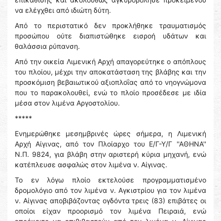
να ελέγχθει από ιδιώτη δύτη.
Από το περιστατικό δεν προκλήθηκε τραυματισμός
προσώπου ούτε διαπιστώθηκε εισροή υδάτων και
θαλάσσια ρύπανση.
Από την οικεία Λιμενική Αρχή απαγορεύτηκε ο απόπλους
του πλοίου, μέχρι την αποκατάσταση της βλάβης και την
προσκόμιση βεβαιωτικού αξιοπλοΐας από το νηογνώμονα
που το παρακολουθεί, ενώ το πλοίο προσέδεσε με ιδία
μέσα στον λιμένα Αργοστολίου.
*****
Ενημερώθηκε μεσημβρινές ώρες σήμερα, η Λιμενική
Αρχή Αίγινας, από τον Πλοίαρχο του Ε/Γ-Υ/Γ ''ΑΘΗΝΑ''
Ν.Π. 9824, για βλάβη στην αριστερή κύρια μηχανή, ενώ
κατέπλευσε ασφαλώς στον λιμένα ν. Αίγινας.
Το εν λόγω πλοίο εκτελούσε προγραμματισμένο
δρομολόγιο από τον λιμένα ν. Αγκιστρίου για τον λιμένα
ν. Αίγινας αποβιβάζοντας ογδόντα τρεις (83) επιβάτες οι
οποίοι είχαν προορισμό τον λιμένα Πειραιά, ενώ