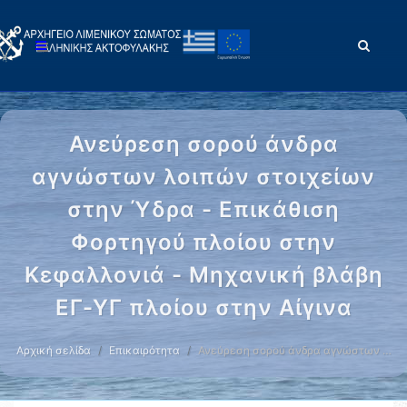
Ανεύρεση σορού άνδρα
αγνώστων λοιπών στοιχείων
στην Ύδρα - Επικάθιση
Φορτηγού πλοίου στην
Κεφαλλονιά - Μηχανική βλάβη
ΕΓ-ΥΓ πλοίου στην Αίγινα
Αρχική σελίδα
Επικαιρότητα
Ανεύρεση σορού άνδρα αγνώστων …