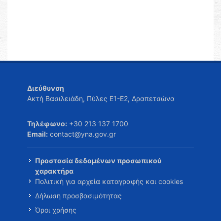
Διεύθυνση
Ακτή Βασιλειάδη, Πύλες Ε1-Ε2, Δραπετσώνα
Τηλέφωνο:
+30 213 137 1700
Email:
contact@yna.gov.gr
Προστασία δεδομένων προσωπικού
χαρακτήρα
Πολιτική για αρχεία καταγραφής και cookies
Δήλωση προσβασιμότητας
Όροι χρήσης