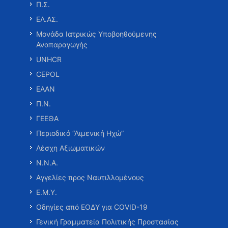
Π.Σ.
ΕΛ.ΑΣ.
Μονάδα Ιατρικώς Υποβοηθούμενης
Αναπαραγωγής
UNHCR
CEPOL
ΕΑΑΝ
Π.Ν.
ΓΕΕΘΑ
Περιοδικό “Λιμενική Ηχώ”
Λέσχη Αξιωματικών
Ν.Ν.Α.
Αγγελίες προς Ναυτιλλομένους
Ε.Μ.Υ.
Οδηγίες από ΕΟΔΥ για COVID-19
Γενική Γραμματεία Πολιτικής Προστασίας