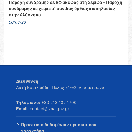
Παροχή συνδρομής σε Ι/Φ σκάφος στη Σέριφο – Παροχή
συνδρομής σε χειριστή σανίδας όρθιας κωπηλασίας
στην Αλόννησο
06/08/26
Διεύθυνση
Ακτή Βασιλειάδη, Πύλες Ε1-Ε2, Δραπετσώνα
Τηλέφωνο:
+30 213 137 1700
Email:
contact@yna.gov.gr
Προστασία δεδομένων προσωπικού
χαρακτήρα