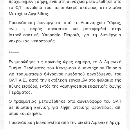
προχωρημένη σήψη, ενώ στη συνέχεια μεταφέρθηκε από
το Φ/Γ συνοδεία του περιπολικού σκάφους στο λιμάνι
Μετοχίου Αργολίδας.
Προανάκριση διενεργείται από το Λιμεναρχείο Ύδρας,
ενώ η σορός πρόκειται να μεταφερθεί στην
Ιατροδικαστική Υπηρεσία Πειραιά, για τη διενέργεια
νεκροψίας-νεκροτομής.
*****
Ενημερώθηκε τις πρωινές ώρες σήμερα, το Δ’ Λιμενικό
Τμήμα Περάματος του Κεντρικού Λιμεναρχείου Πειραιά
για τραυματισμό 64χρονου ημεδαπού εργαζόμενου του
ΟΛΠ Α.Ε., κατά την εκτέλεση εργασιών στο φυλάκιο της
πύλης εισόδου, εντός της ναυπηγοεπισκευαστικής ζώνης
Περάματος.
Ο τραυματίας μεταφέρθηκε από ασθενοφόρο του ΟΛΠ
σε ιδιωτική κλινική, για λήψη ιατρικής φροντίδας, απ'
όπου και εξήλθε.
Προανάκριση διενεργείται από την οικεία Λιμενική Αρχή.