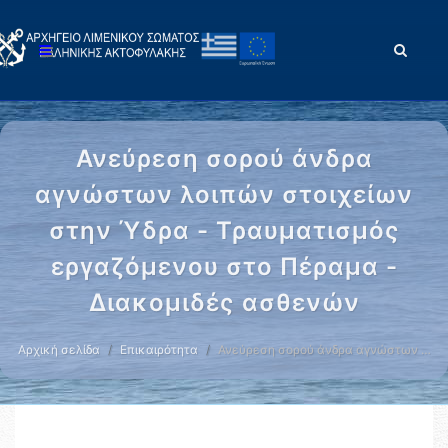
Ανεύρεση σορού άνδρα
αγνώστων λοιπών στοιχείων
στην Ύδρα - Τραυματισμός
εργαζόμενου στο Πέραμα -
Διακομιδές ασθενών
Αρχική σελίδα
Επικαιρότητα
Ανεύρεση σορού άνδρα αγνώστων …