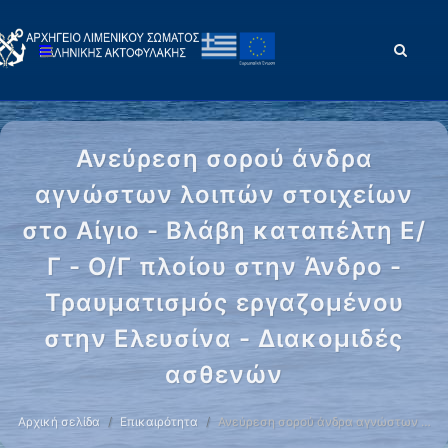
Ανεύρεση σορού άνδρα
αγνώστων λοιπών στοιχείων
στο Αίγιο - Βλάβη καταπέλτη Ε/
Γ - Ο/Γ πλοίου στην Άνδρο -
Τραυματισμός εργαζομένου
στην Ελευσίνα - Διακομιδές
ασθενών
Αρχική σελίδα
Επικαιρότητα
Ανεύρεση σορού άνδρα αγνώστων …