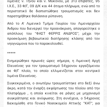
λιμένες ν. Τήνου και ν. Μυκόνου, με 313 επιβάτες, 95
Ι.Χ.Ε., 33 Φ/Γ, 09 Δ/Κ και 44 άτομα πλήρωμα, ενώ από το
περιστατικό δε διαπιστώθηκε τραυματισμός και δεν
παρατηρήθηκε θαλάσσια ρύπανση.
Από το Α' Λιμενικό Τμήμα Γαυρίου του Λιμεναρχείου
Άνδρου που διενεργεί την προανάκριση, απαγορεύτηκε ο
απόπλους του ''ΦΑΣΤ ΦΕΡΡΙΣ ΑΝΔΡΟΣ'', μέχρι την
προσκόμιση βεβαιωτικού διατήρησης κλάσης από τον
νηογνώμονα που το παρακολουθεί.
*****
Ενημερώθηκε πρωινές ώρες σήμερα, η Λιμενική Αρχή
Ελευσίνας για τον τραυματισμό 54χρονου εργαζόμενου
σε Φ/Γ πλοίο, το οποίο ελλιμενίζεται στον κεντρικό
λιμένα Ελευσίνας.
Συγκεκριμένα, ο ανωτέρω τραυματίστηκε στο δεξί άνω
άκρο, κατά την έναρξη εκφόρτωσης του πλοίου από την
πλατφόρμα , η οποία κινείται σε ράγες με μηχανισμό
συγκράτησης και ανύψωσης. Στη συνέχεια, ο 54χρονος
διεκομίσθη στο Γενικό Νοσοκομείο Αττικής ''ΚΑΤ'', για