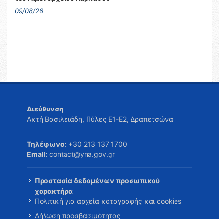
09/08/26
Διεύθυνση
Ακτή Βασιλειάδη, Πύλες Ε1-Ε2, Δραπετσώνα
Τηλέφωνο:
+30 213 137 1700
Email:
contact@yna.gov.gr
Προστασία δεδομένων προσωπικού
χαρακτήρα
Πολιτική για αρχεία καταγραφής και cookies
Δήλωση προσβασιμότητας