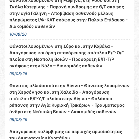
Θάνατοι λουομένων στη Ραφήνα, στη Ρόδο και στη
Σκάλα Κατερίνης - Παροχή συνδρομής σε Θ/Γ σκάφος
στην αγία Γαλήνη - Αποβίβαση ασθενούς μέλους
πληρώματος Ι/Φ-ΚΑΤ σκάφους στην Παλαιά Επίδαυρο -
Διακομιδές ασθενών
10/08/26
Θάνατοι λουομένων στη Σύρο και στην Καβάλα –
Απαγόρευση και άρση απαγόρευσης απόπλου Ε/Γ-Ο/Γ
πλοίου στη Νεάπολη Βοιών – Προσάραξη Ε/Π-Τ/Ρ
σκάφους στην Νάξο – Διακομιδές ασθενών
09/08/26
Θάνατος αλλοδαπού στην Αίγινα - Θάνατος λουομένων
στη Χερσόνησο και στη Χαλκίδα - Απαγόρευση
απόπλου Ε/Γ-Υ/Γ πλοίου στην Αίγινα - Θαλάσσια
ρύπανση στην Αγία Κυριακή Τρικέρων - Τραυματισμός
άνδρα στη Νεάπολη Βοιών - Διακομιδές ασθενών
09/08/26
Απαγόρευση κολύμβησης σε περιοχές αρμοδιότητας
του Λιμεναρχείου Καρπάθου