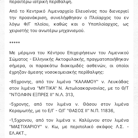
περαιτέρω ιατρική περίθαλψη.
Από το Κεντρικό Λιμεναρχείο Ελευσίνας που διενεργεί
την προανάκριση, συνελήφθησαν ο Πλοίαρχος του εν
λόγω Φ/Γ πλοίου, καθώς και ο Υποπλοίαρχος, ως
χειριστής του ανωτέρω μηχανισμού.
*****
Με μέριμνα του Κέντρου Επιχειρήσεων του Λιμενικού
Σώματος - Ελληνικής Ακτοφυλακής, πραγματοποιήθηκαν
σήμερα, οι παρακάτω διακομιδές ασθενών, οι οποίοι
έχρηζαν άμεσης νοσοκομειακής περίθαλψης:
-85χρονης, από τον λιμένα ''ΚΑΛΑΜΟΥ'' ν. Λευκάδας
στον λιμένα ''ΜΥΤΙΚΑ'' Ν. Αιτωλοακαρνανίας, με το Θ/Τ
''ΝΤΟΛΦΙΝ ΕΞΠΡΕΣ ΙΙ'' Ν.Λ. 313,
-5χρονης, από τον λιμένα ν. Θάσου στον λιμένα
Κεραμωτής, με το Ε/Γ - Ο/Γ ''ΘΑΣΟΣ ΙΙ'' Ν.Π. 11836,
-1,5χρονου, από τον λιμένα ν. Καλύμνου στον λιμένα
''ΜΑΣΤΙΧΑΡΙΟΥ'' ν. Κω, με περιπολικό σκάφος Λ.Σ. -
ΕΛ.ΑΚΤ.,