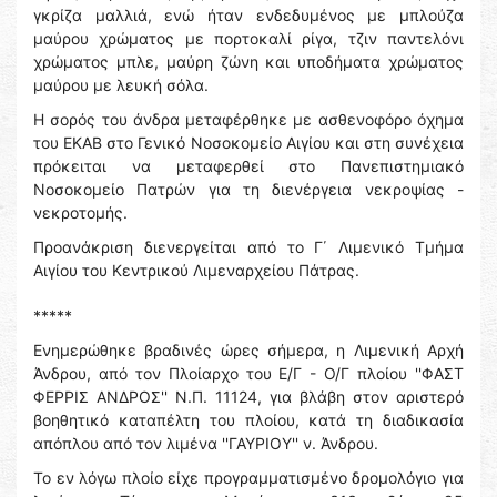
γκρίζα μαλλιά, ενώ ήταν ενδεδυμένος με μπλούζα
μαύρου χρώματος με πορτοκαλί ρίγα, τζιν παντελόνι
χρώματος μπλε, μαύρη ζώνη και υποδήματα χρώματος
μαύρου με λευκή σόλα.
Η σορός του άνδρα μεταφέρθηκε με ασθενοφόρο όχημα
του ΕΚΑΒ στο Γενικό Νοσοκομείο Αιγίου και στη συνέχεια
πρόκειται να μεταφερθεί στο Πανεπιστημιακό
Νοσοκομείο Πατρών για τη διενέργεια νεκροψίας -
νεκροτομής.
Προανάκριση διενεργείται από το Γ΄ Λιμενικό Τμήμα
Αιγίου του Κεντρικού Λιμεναρχείου Πάτρας.
*****
Ενημερώθηκε βραδινές ώρες σήμερα, η Λιμενική Αρχή
Άνδρου, από τον Πλοίαρχο του Ε/Γ - Ο/Γ πλοίου ''ΦΑΣΤ
ΦΕΡΡΙΣ ΑΝΔΡΟΣ'' Ν.Π. 11124, για βλάβη στον αριστερό
βοηθητικό καταπέλτη του πλοίου, κατά τη διαδικασία
απόπλου από τον λιμένα ''ΓΑΥΡΙΟΥ'' ν. Άνδρου.
Το εν λόγω πλοίο είχε προγραμματισμένο δρομολόγιο για