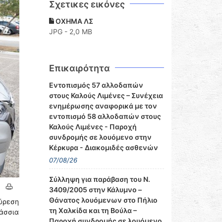
Σχετικες εικόνες
ΟΧΗΜΑ ΛΣ
JPG - 2,0 MB
Επικαιρότητα
Εντοπισμός 57 αλλοδαπών
στους Καλούς Λιμένες – Συνέχεια
ενημέρωσης αναφορικά με τον
εντοπισμό 58 αλλοδαπών στους
Καλούς Λιμένες - Παροχή
συνδρομής σε λουόμενο στην
Κέρκυρα - Διακομιδές ασθενών
07/08/26
Σύλληψη για παράβαση του Ν.
3409/2005 στην Κάλυμνο –
Θάνατος λουόμενων στο Πήλιο
εύρεση
τη Χαλκίδα και τη Βούλα –
λάσσια
Παροχή συνδρομής σε λουόμενο