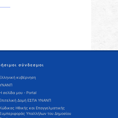
ρήσιμοι σύνδεσμοι
Ελληνική κυβέρνηση
ΥΝΑΝΠ
Η σελίδα μου - Portal
Επιτελική Δομή ΕΣΠΑ ΥΝΑΝΠ
Κώδικας Ηθικής και Επαγγελματικής
Συμπεριφοράς Υπαλλήλων του Δημοσίου