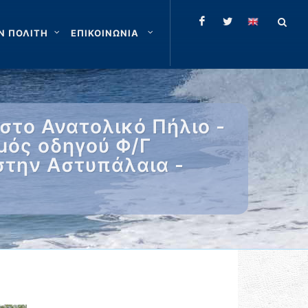
Ν ΠΟΛΙΤΗ
ΕΠΙΚΟΙΝΩΝΙΑ
το Ανατολικό Πήλιο -
μός οδηγού Φ/Γ
στην Αστυπάλαια -