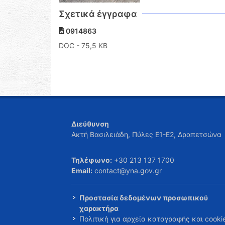
Σχετικά έγγραφα
0914863
DOC
- 75,5 KB
Διεύθυνση
Ακτή Βασιλειάδη, Πύλες Ε1-Ε2, Δραπετσώνα
Τηλέφωνο:
+30 213 137 1700
Email:
contact@yna.gov.gr
Προστασία δεδομένων προσωπικού
χαρακτήρα
Πολιτική για αρχεία καταγραφής και cooki