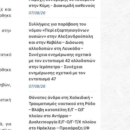
στην Κύμη - Διακομιδή ασθενούς
ξε και
07/08/26
ρθηκε
Συλλήψεις για παράβαση του
νόμου «Περί εξαρτησιογόνων
 στην
ουσιών» στην Αλεξανδρούπολη
και στην Καβάλα – Διάσωση
αλλοδαπών στη Λευκάδα –
Συνέχεια ενημέρωσης σχετικά
ατικό
με τον εντοπισμό 42 αλλοδαπών
στην Ιεράπετρα - Συνέχεια
ύρθηκε
ενημέρωσης σχετικά με τον
εντοπισμό 47
Θηβών,
07/08/26
Θάνατος άνδρα στη Χαλκιδική –
αστική
Τραυματισμός ναυτικού στη Ρόδο
– Βλάβη καταπέλτη Ε/Γ – Ο/Γ
πλοίου στο Αντίρριο –
Δυσλειτουργία Ε/Γ-Ο/Γ-Τ/Χ πλοίου
ά, για
στο Ηράκλειο – Προσάραξη Ι/Φ
ωτίων