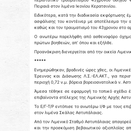
Πειραιά στον λιμένα Ικονίου Κερατσινίου.
Ειδικότερα, κατά την διαδικασία εκφόρτωσης έ
ασφάλισης του κοντέινερ με αποτέλεσμα την 
καθώς και τον τραυματισμό του 43χρονου στο α
Ο ανωτέρω παρελήφθη από ασθενοφόρο όχημα κ
πρώτων βοηθειών, απ’ όπου και εξήλθε.
Προανάκριση διενεργείται από την οικεία Λιμενι
*****
Ενημερώθηκαν, βραδινές ώρες χθες, οι Λιμενικ
Έρευνας και Διάσωσης Λ.Σ.-ΕΛ.ΑΚΤ., για περι
περιοχή 0,72 ν.μ. βόρεια βορειοανατολικά ν. Ασ
Άμεσα τέθηκε σε εφαρμογή το τοπικό σχέδιο έ
επιβαίνοντα στέλεχος της Λιμενικής Αρχής Αστ
Το Ε/Γ-Τ/Ρ εντόπισε το ανωτέρω Ι/Φ με τους επ
στον λιμένα Σκάλας Αστυπάλαιας.
Από τον Λιμενικό Σταθμό Αστυπάλαιας απαγορεύ
και την προσκόμιση βεβαιωτικού αξιοπλοϊας α