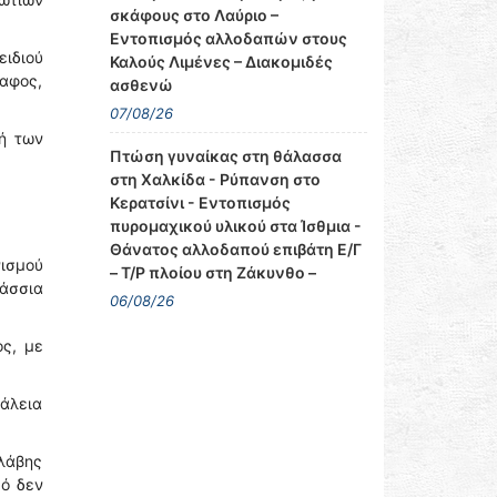
σκάφους στο Λαύριο –
Εντοπισμός αλλοδαπών στους
ειδιού
Καλούς Λιμένες – Διακομιδές
αφος,
ασθενώ
07/08/26
ή των
Πτώση γυναίκας στη θάλασσα
στη Χαλκίδα - Ρύπανση στο
Κερατσίνι - Εντοπισμός
πυρομαχικού υλικού στα Ίσθμια -
Θάνατος αλλοδαπού επιβάτη Ε/Γ
νισμού
– Τ/Ρ πλοίου στη Ζάκυνθο –
λάσσια
06/08/26
ος, με
φάλεια
βλάβης
κό δεν