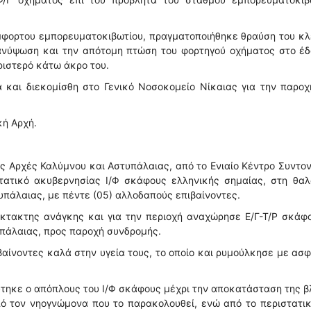
μφορτου εμπορευματοκιβωτίου, πραγματοποιήθηκε θραύση του κλ
ανύψωση και την απότομη πτώση του φορτηγού οχήματος στο έδ
ριστερό κάτω άκρο του.
αι διεκομίσθη στο Γενικό Νοσοκομείο Νίκαιας για την παροχ
κή Αρχή.
ές Αρχές Καλύμνου και Αστυπάλαιας, από το Ενιαίο Κέντρο Συντο
στατικό ακυβερνησίας Ι/Φ σκάφους ελληνικής σημαίας, στη θα
τυπάλαιας, με πέντε (05) αλλοδαπούς επιβαίνοντες.
κτακτης ανάγκης και για την περιοχή αναχώρησε Ε/Γ-Τ/Ρ σκάφ
υπάλαιας, προς παροχή συνδρομής.
ιβαίνοντες καλά στην υγεία τους, το οποίο και ρυμούλκησε με ασ
τηκε ο απόπλους του Ι/Φ σκάφους μέχρι την αποκατάσταση της 
πό τον νηογνώμονα που το παρακολουθεί, ενώ από το περιστατι