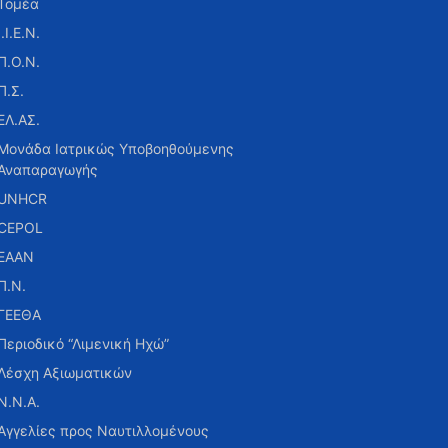
Τομέα
Ι.Ι.Ε.Ν.
Π.Ο.Ν.
Π.Σ.
ΕΛ.ΑΣ.
Μονάδα Ιατρικώς Υποβοηθούμενης
Αναπαραγωγής
UNHCR
CEPOL
ΕΑΑΝ
Π.Ν.
ΓΕΕΘΑ
Περιοδικό “Λιμενική Ηχώ”
Λέσχη Αξιωματικών
Ν.Ν.Α.
Αγγελίες προς Ναυτιλλομένους