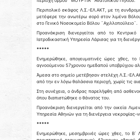
περιοχή όρμου ¨ΜΟΥΡΤΙΑ¨ Ανατολικού Πηλίου.
Περιπολικό σκάφος Λ.Σ.-ΕΛ.ΑΚΤ, με τη συνδρομ
μετέφερε την ανωτέρω σορό στον λιμένα Βόλο
στο Γενικό Νοσοκομείο Βόλου ¨Αχιλλοπούλειο¨.
Προανάκριση διενεργείται από το Κεντρικό
Ιατροδικαστική Υπηρεσία Λάρισας για τη διενέρ
*****
Ενημερώθηκε, απογευματινές ώρες χθες, το Β
αγνοούμενου 57χρονου ημεδαπού υποβρύχιου αλι
Άμεσα στο σημείο μετέβησαν στελέχη Λ.Σ.-ΕΛ.ΑΚ
από την εν λόγω θαλάσσια περιοχή, χωρίς τις αι
Στη συνέχεια, ο άνδρας παρελήφθη από ασθενο
όπου διαπιστώθηκε ο θάνατος του.
Προανάκριση διενεργείται από την οικεία Λιμε
Υπηρεσία Αθηνών για τη διενέργεια νεκροψίας-
*****
Ενημερώθηκε, μεσημβρινές ώρες χθες, το Β΄ Λ
περιστατικό τραυματισμού 43χρονου οδηγού 