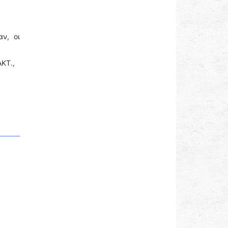
ν, οι
ΑΚΤ.,