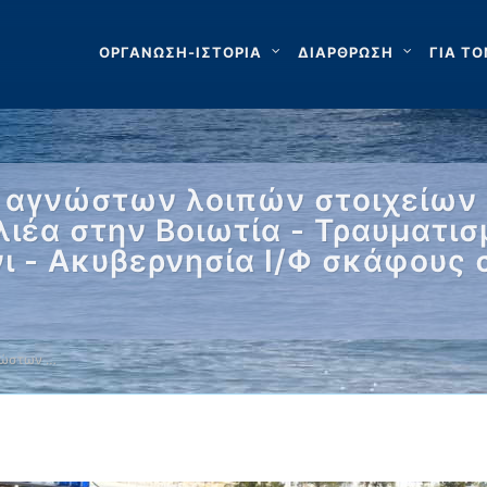
ΟΡΓΑΝΩΣΗ-ΙΣΤΟΡΙΑ
ΔΙΑΡΘΡΩΣΗ
ΓΙΑ ΤΟ
 αγνώστων λοιπών στοιχείων σ
ιέα στην Βοιωτία - Τραυματισ
ι - Ακυβερνησία Ι/Φ σκάφους 
νώστων …