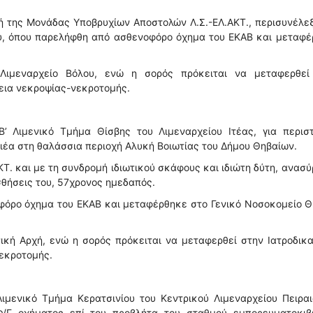
ή της Μονάδας Υποβρυχίων Αποστολών Λ.Σ.-ΕΛ.ΑΚΤ., περισυνέλε
υ, όπου παρελήφθη από ασθενοφόρο όχημα του ΕΚΑΒ και μεταφέ
 Λιμεναρχείο Βόλου, ενώ η σορός πρόκειται να μεταφερθεί
γεια νεκροψίας-νεκροτομής.
’ Λιμενικό Τμήμα Θίσβης του Λιμεναρχείου Ιτέας, για περιστ
έα στη θαλάσσια περιοχή Αλυκή Βοιωτίας του Δήμου Θηβαίων.
Τ. και με τη συνδρομή ιδιωτικού σκάφους και ιδιώτη δύτη, ανασ
σθήσεις του, 57χρονος ημεδαπός.
φόρο όχημα του ΕΚΑΒ και μεταφέρθηκε στο Γενικό Νοσοκομείο 
νική Αρχή, ενώ η σορός πρόκειται να μεταφερθεί στην Ιατροδικ
νεκροτομής.
ιμενικό Τμήμα Κερατσινίου του Κεντρικού Λιμεναρχείου Πειραι
Φ/Γ οχήματος επί του προβλήτα του σταθμού εμπορευματοκιβ