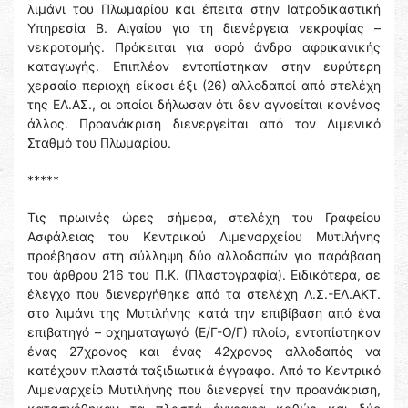
λιμάνι του Πλωμαρίου και έπειτα στην Ιατροδικαστική
Υπηρεσία Β. Αιγαίου για τη διενέργεια νεκροψίας –
νεκροτομής. Πρόκειται για σορό άνδρα αφρικανικής
καταγωγής. Επιπλέον εντοπίστηκαν στην ευρύτερη
χερσαία περιοχή είκοσι έξι (26) αλλοδαποί από στελέχη
της ΕΛ.ΑΣ., οι οποίοι δήλωσαν ότι δεν αγνοείται κανένας
άλλος. Προανάκριση διενεργείται από τον Λιμενικό
Σταθμό του Πλωμαρίου.
*****
Τις πρωινές ώρες σήμερα, στελέχη του Γραφείου
Ασφάλειας του Κεντρικού Λιμεναρχείου Μυτιλήνης
προέβησαν στη σύλληψη δύο αλλοδαπών για παράβαση
του άρθρου 216 του Π.Κ. (Πλαστογραφία). Ειδικότερα, σε
έλεγχο που διενεργήθηκε από τα στελέχη Λ.Σ.-ΕΛ.ΑΚΤ.
στο λιμάνι της Μυτιλήνης κατά την επιβίβαση από ένα
επιβατηγό – οχηματαγωγό (Ε/Γ-Ο/Γ) πλοίο, εντοπίστηκαν
ένας 27χρονος και ένας 42χρονος αλλοδαπός να
κατέχουν πλαστά ταξιδιωτικά έγγραφα. Από το Κεντρικό
Λιμεναρχείο Μυτιλήνης που διενεργεί την προανάκριση,