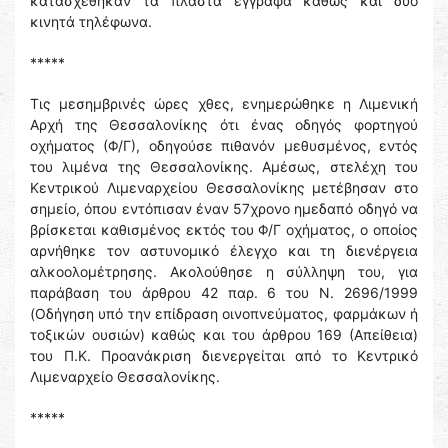
κατασχέθηκαν τα πλαστά έγγραφα καθώς και δύο
κινητά τηλέφωνα.
*****
Τις μεσημβρινές ώρες χθες, ενημερώθηκε η Λιμενική
Αρχή της Θεσσαλονίκης ότι ένας οδηγός φορτηγού
οχήματος (Φ/Γ), οδηγούσε πιθανόν μεθυσμένος, εντός
του λιμένα της Θεσσαλονίκης. Αμέσως, στελέχη του
Κεντρικού Λιμεναρχείου Θεσσαλονίκης μετέβησαν στο
σημείο, όπου εντόπισαν έναν 57χρονο ημεδαπό οδηγό να
βρίσκεται καθισμένος εκτός του Φ/Γ οχήματος, ο οποίος
αρνήθηκε τον αστυνομικό έλεγχο και τη διενέργεια
αλκοολομέτρησης. Ακολούθησε η σύλληψη του, για
παράβαση του άρθρου 42 παρ. 6 του Ν. 2696/1999
(Οδήγηση υπό την επίδραση οινοπνεύματος, φαρμάκων ή
τοξικών ουσιών) καθώς και του άρθρου 169 (Απείθεια)
του Π.Κ. Προανάκριση διενεργείται από το Κεντρικό
Λιμεναρχείο Θεσσαλονίκης.
*****