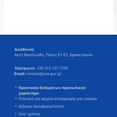
Διεύθυνση
Ακτή Βασιλειάδη, Πύλες Ε1-Ε2, Δραπετσώνα
Τηλέφωνο:
+30 213 137 1700
Email:
contact@yna.gov.gr
Προστασία δεδομένων προσωπικού
χαρακτήρα
Πολιτική για αρχεία καταγραφής και cookies
Δήλωση προσβασιμότητας
Όροι χρήσης