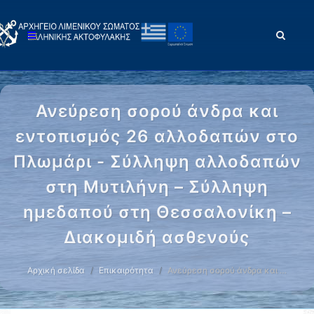
Ανεύρεση σορού άνδρα και
εντοπισμός 26 αλλοδαπών στο
Πλωμάρι - Σύλληψη αλλοδαπών
στη Μυτιλήνη – Σύλληψη
ημεδαπού στη Θεσσαλονίκη –
Διακομιδή ασθενούς
Αρχική σελίδα
Επικαιρότητα
Ανεύρεση σορού άνδρα και …