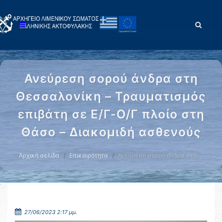
Ανεύρεση σορού άνδρα στη
Θεσσαλονίκη – Τραυματισμός
επιβάτη σε Ε/Γ-Ο/Γ πλοίο στη
Θάσο – Διακομιδή ασθενούς
Αρχική σελίδα
Επικαιρότητα
Ανεύρεση σορού άνδρα στη …
27/06/2023 2:17 μμ.