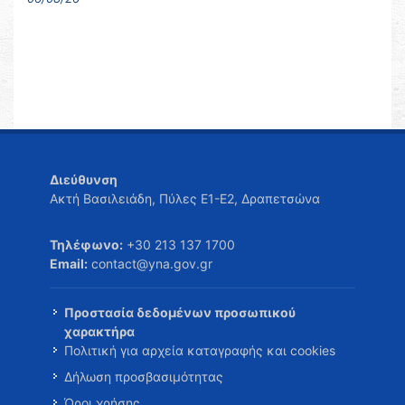
Διεύθυνση
Ακτή Βασιλειάδη, Πύλες Ε1-Ε2, Δραπετσώνα
Τηλέφωνο:
+30 213 137 1700
Email:
contact@yna.gov.gr
Προστασία δεδομένων προσωπικού
χαρακτήρα
Πολιτική για αρχεία καταγραφής και cookies
Δήλωση προσβασιμότητας
Όροι χρήσης