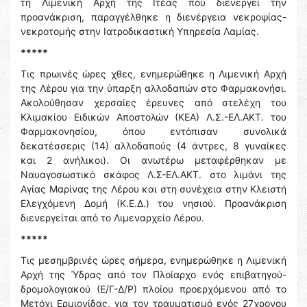
τη Λιμενική Αρχή της Ιτέας που διενεργεί την
προανάκριση, παραγγέλθηκε η διενέργεια νεκροψίας-
νεκροτομής στην Ιατροδικαστική Υπηρεσία Λαμίας.
*****
Τις πρωινές ώρες χθες, ενημερώθηκε η Λιμενική Αρχή
της Λέρου για την ύπαρξη αλλοδαπών στο Φαρμακονήσι.
Ακολούθησαν χερσαίες έρευνες από στελέχη του
Κλιμακίου Ειδικών Αποστολών (ΚΕΑ) Λ.Σ.-ΕΛ.ΑΚΤ. του
Φαρμακονησίου, όπου εντόπισαν συνολικά
δεκατέσσερις (14) αλλοδαπούς (4 άντρες, 8 γυναίκες
και 2 ανήλικοι). Οι ανωτέρω μεταφέρθηκαν με
Ναυαγοσωστικό σκάφος Λ.Σ-ΕΛ.ΑΚΤ. στο λιμάνι της
Αγίας Μαρίνας της Λέρου και στη συνέχεια στην Κλειστή
Ελεγχόμενη Δομή (Κ.Ε.Δ.) του νησιού. Προανάκριση
διενεργείται από το Λιμεναρχείο Λέρου.
*****
Τις μεσημβρινές ώρες σήμερα, ενημερώθηκε η Λιμενική
Αρχή της Ύδρας από τον Πλοίαρχο ενός επιβατηγού-
δρομολογιακού (Ε/Γ-Δ/Ρ) πλοίου προερχόμενου από το
Μετόχι Ερμιονίδας, για τον τραυματισμό ενός 27χρονου