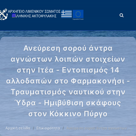
Ανεύρεση σορού άντρα
αγνώστων λοιπών στοιχείων
στην Ιτέα - Εντοπισμός 14
αλλοδαπών στο Φαρμακονήσι -
Τραυματισμός ναυτικού στην
Ύδρα - Ημιβύθιση σκάφους
στον Κόκκινο Πύργο
Αρχική σελίδα
Επικαιρότητα
Ανεύρεση σορού άντρα αγνώστων …