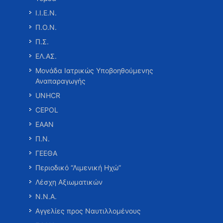
Ι.Ι.Ε.Ν.
Π.Ο.Ν.
Π.Σ.
ΕΛ.ΑΣ.
Μονάδα Ιατρικώς Υποβοηθούμενης
Αναπαραγωγής
UNHCR
CEPOL
ΕΑΑΝ
Π.Ν.
ΓΕΕΘΑ
Περιοδικό “Λιμενική Ηχώ”
Λέσχη Αξιωματικών
Ν.Ν.Α.
Αγγελίες προς Ναυτιλλομένους