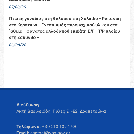
07/08/26
Πτώση γυναίκας στη θάλασσα στη Χαλκίδα - Ρύπανση
στο Κερατσίνι - Εντοπισμός πυρομαχικού υλικού στα
Ίσθμια - Θάνατος αλλοδαπού επιβάτη Ε/Γ – Τ/Ρ πλοίου
στη Ζάκυνθο –
06/08/26
Διεύθυνση
Ακτή Βασιλειάδη, Πύλες Ε1-Ε2, Δραπετσώνα
Τηλέφωνο:
+30 213 137 1700
Email:
contact@yna.gov.gr