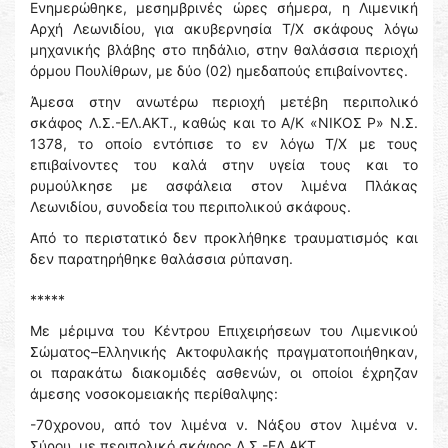
Ενημερώθηκε, μεσημβρινές ώρες σήμερα, η Λιμενική
Αρχή Λεωνιδίου, για ακυβερνησία Τ/Χ σκάφους λόγω
μηχανικής βλάβης στο πηδάλιο, στην θαλάσσια περιοχή
όρμου Πουλίθρων, με δύο (02) ημεδαπούς επιβαίνοντες.
Άμεσα στην ανωτέρω περιοχή μετέβη περιπολικό
σκάφος Λ.Σ.-ΕΛ.ΑΚΤ., καθώς και το Α/Κ «ΝΙΚΟΣ Ρ» Ν.Σ.
1378, το οποίο εντόπισε το εν λόγω Τ/Χ με τους
επιβαίνοντες του καλά στην υγεία τους και το
ρυμούλκησε με ασφάλεια στον λιμένα Πλάκας
Λεωνιδίου, συνοδεία του περιπολικού σκάφους.
Από το περιστατικό δεν προκλήθηκε τραυματισμός και
δεν παρατηρήθηκε θαλάσσια ρύπανση.
*****
Με μέριμνα του Κέντρου Επιχειρήσεων του Λιμενικού
Σώματος–Ελληνικής Ακτοφυλακής πραγματοποιήθηκαν,
οι παρακάτω διακομιδές ασθενών, οι οποίοι έχρηζαν
άμεσης νοσοκομειακής περίθαλψης:
-70χρονου, από τον λιμένα ν. Νάξου στον λιμένα ν.
Σύρου, με περιπολικό σκάφος Λ.Σ.-ΕΛ.ΑΚΤ.,