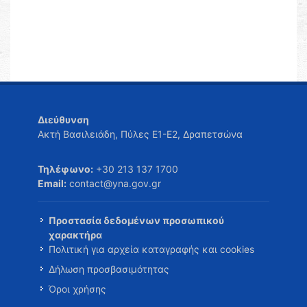
Διεύθυνση
Ακτή Βασιλειάδη, Πύλες Ε1-Ε2, Δραπετσώνα
Τηλέφωνο:
+30 213 137 1700
Email:
contact@yna.gov.gr
Προστασία δεδομένων προσωπικού
χαρακτήρα
Πολιτική για αρχεία καταγραφής και cookies
Δήλωση προσβασιμότητας
Όροι χρήσης