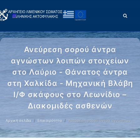
Ανεύρεση σορού άντρα
αγνώστων λοιπών στοιχείων
στο Λαύριο - Θάνατος άντρα
στη Χαλκίδα - Μηχανική Βλάβη
Ι/Φ σκάφους στο Λεωνίδιο –
Διακομιδές ασθενών
Αρχική σελίδα
Επικαιρότητα
Ανεύρεση σορού άντρα αγνώστων …