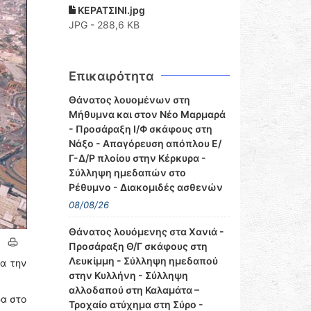
ΚΕΡΑΤΣΙΝΙ.jpg
JPG - 288,6 KB
Επικαιρότητα
Θάνατος λουομένων στη
Μήθυμνα και στον Νέο Μαρμαρά
- Προσάραξη Ι/Φ σκάφους στη
Νάξο - Απαγόρευση απόπλου Ε/
Γ-Δ/Ρ πλοίου στην Κέρκυρα -
Σύλληψη ημεδαπών στο
Ρέθυμνο - Διακομιδές ασθενών
08/08/26
Θάνατος λουόμενης στα Χανιά -
Προσάραξη Θ/Γ σκάφους στη
Λευκίμμη - Σύλληψη ημεδαπού
ια την
στην Κυλλήνη - Σύλληψη
αλλοδαπού στη Καλαμάτα –
ρα στο
Τροχαίο ατύχημα στη Σύρο -