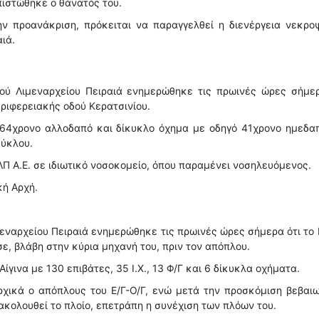
πιστώθηκε ο θάνατός του.
ην προανάκριση, πρόκειται να παραγγελθεί η διενέργεια νεκρο
ιά.
κού Λιμεναρχείου Πειραιά ενημερώθηκε τις πρωινές ώρες σήμε
εριφερειακής οδού Κερατσινίου.
 64χρονο αλλοδαπό και δίκυκλο όχημα με οδηγό 41χρονο ημεδαπ
κύκλου.
Π Α.Ε. σε ιδιωτικό νοσοκομείο, όπου παραμένει νοσηλευόμενος.
κή Αρχή.
μεναρχείου Πειραιά ενημερώθηκε τις πρωινές ώρες σήμερα ότι το 
, βλάβη στην κύρια μηχανή του, πριν τον απόπλου.
ίγινα με 130 επιβάτες, 35 Ι.Χ., 13 Φ/Γ και 6 δίκυκλα οχήματα.
ρχικά ο απόπλους του Ε/Γ-Ο/Γ, ενώ μετά την προσκόμιση βεβαι
κολουθεί το πλοίο, επετράπη η συνέχιση των πλόων του.