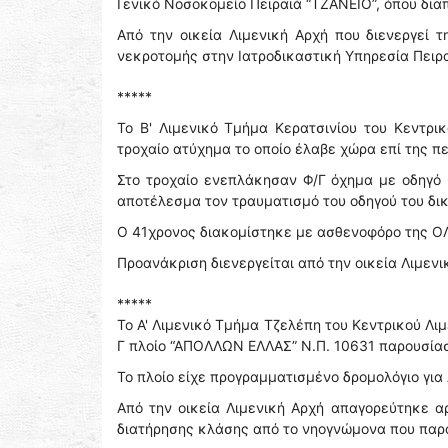
Γενικό Νοσοκομείο Πειραιά “ΤΖΑΝΕΙΟ”, όπου δια
Από την οικεία Λιμενική Αρχή που διενεργεί τ
νεκροτομής στην Ιατροδικαστική Υπηρεσία Πειρα
*****
Το Β' Λιμενικό Τμήμα Κερατσινίου του Κεντρι
τροχαίο ατύχημα το οποίο έλαβε χώρα επί της π
Στο τροχαίο ενεπλάκησαν Φ/Γ όχημα με οδηγό
αποτέλεσμα τον τραυματισμό του οδηγού του δι
Ο 41χρονος διακομίστηκε με ασθενοφόρο της ΟΛ
Προανάκριση διενεργείται από την οικεία Λιμενι
*****
Το Α' Λιμενικό Τμήμα Τζελέπη του Κεντρικού Λι
Γ πλοίο “ΑΠΟΛΛΩΝ ΕΛΛΑΣ” Ν.Π. 10631 παρουσίασε
Το πλοίο είχε προγραμματισμένο δρομολόγιο για Α
Από την οικεία Λιμενική Αρχή απαγορεύτηκε α
διατήρησης κλάσης από το νηογνώμονα που παρα