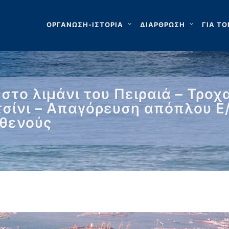
ΟΡΓΑΝΩΣΗ-ΙΣΤΟΡΙΑ
ΔΙΑΡΘΡΩΣΗ
ΓΙΑ ΤΟ
στο λιμάνι του Πειραιά – Τροχ
σίνι – Απαγόρευση απόπλου Ε/
σθενούς
 …