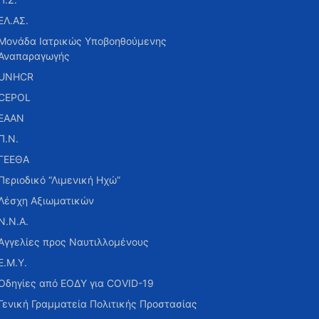
ΕΛ.ΑΣ.
Μονάδα Ιατρικώς Υποβοηθούμενης
Αναπαραγωγής
UNHCR
CEPOL
ΕΑΑΝ
Π.Ν.
ΓΕΕΘΑ
Περιοδικό “Λιμενική Ηχώ”
Λέσχη Αξιωματικών
Ν.Ν.Α.
Αγγελίες προς Ναυτιλλομένους
Ε.Μ.Υ.
Οδηγίες από ΕΟΔΥ για COVID-19
Γενική Γραμματεία Πολιτικής Προστασίας