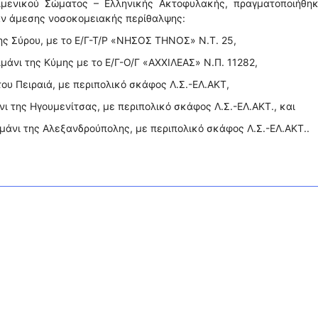
ιμενικού Σώματος – Ελληνικής Ακτοφυλακής, πραγματοποιήθηκ
αν άμεσης νοσοκομειακής περίθαλψης:
της Σύρου, με το Ε/Γ-Τ/Ρ «ΝΗΣΟΣ ΤΗΝΟΣ» Ν.Τ. 25,
ιμάνι της Κύμης με το Ε/Γ-Ο/Γ «ΑΧΧΙΛΕΑΣ» Ν.Π. 11282,
 του Πειραιά, με περιπολικό σκάφος Λ.Σ.-ΕΛ.ΑΚΤ,
νι της Ηγουμενίτσας, με περιπολικό σκάφος Λ.Σ.-ΕΛ.ΑΚΤ., και
ιμάνι της Αλεξανδρούπολης, με περιπολικό σκάφος Λ.Σ.-ΕΛ.ΑΚΤ..