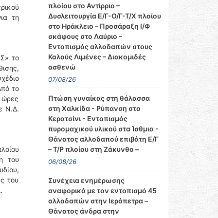
πλοίου στο Αντίρριο –
ρικού
Δυσλειτουργία Ε/Γ-Ο/Γ-Τ/Χ πλοίου
ια τη
στο Ηράκλειο – Προσάραξη Ι/Φ
σκάφους στο Λαύριο –
Εντοπισμός αλλοδαπών στους
Καλούς Λιμένες – Διακομιδές
ΟΣ» το
ασθενώ
θισης,
χέδιο
07/08/26
Από το
Πτώση γυναίκας στη θάλασσα
ς ώρες
στη Χαλκίδα - Ρύπανση στο
ε Ν.Δ.
Κερατσίνι - Εντοπισμός
πυρομαχικού υλικού στα Ίσθμια -
Θάνατος αλλοδαπού επιβάτη Ε/Γ
– Τ/Ρ πλοίου στη Ζάκυνθο –
πλοίου
η του
06/08/26
δίου,
υς του
Συνέχεια ενημέρωσης
.
αναφορικά με τον εντοπισμό 45
αλλοδαπών στην Ιεράπετρα –
Θάνατος άνδρα στην