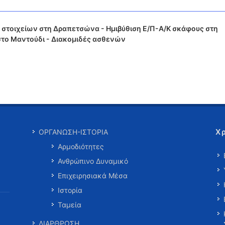
στοιχείων στη Δραπετσώνα - Ημιβύθιση Ε/Π-Α/Κ σκάφους στη
στο Μαντούδι - Διακομιδές ασθενών
Χ
ΟΡΓΑΝΩΣΗ-ΙΣΤΟΡΙΑ
Αρμοδιότητες
Ανθρώπινο Δυναμικό
Επιχειρησιακά Μέσα
Ιστορία
Ταμεία
ΔΙΑΡΘΡΩΣΗ