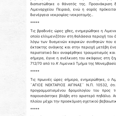
διαπιστώθηκε ο θάνατός της. Προανάκριση δ
Λιμεναρχείου Πειραιά, ενώ η σορός πρόκειτα
διενέργεια νεκροψίας-νεκροτομής..
*****
Τις βραδινές ώρες χθες, ενημερώθηκε η Λιμενι
οποίο ελλιμενιζόταν στη θαλάσσια περιοχή του 
λόγω των δυσμενών καιρικών συνθηκών που επ
έκτακτης ανάγκης και στην περιοχή μετέβη ένα
περιστατικό δεν αναφέρθηκε τραυματισμός και
σήμερα, έγινε η ανέλκυση του σκάφους στη ξηρ
712/70 από το Α’ Λιμενικό Τμήμα της Μονεμβασί
*****
Τις πρωινές ώρες σήμερα, ενημερώθηκε, ο Λιμ
¨ΑΓΙΟΣ ΝΕΚΤΑΡΙΟΣ ΑΙΓΙΝΑΣ¨ Ν.Π. 10532, ότι
προγραμματισμένου δρομολογίου του προς τ
παρουσιάστηκε βλάβη στο αριστερό πηδάλιο. Α
πλοίου μέχρι την προσκόμιση σχετικού βεβαιωτ
*****