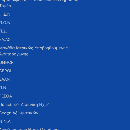
Τομέα
Ι.Ι.Ε.Ν.
Π.Ο.Ν.
Π.Σ.
ΕΛ.ΑΣ.
Μονάδα Ιατρικώς Υποβοηθούμενης
Αναπαραγωγής
UNHCR
CEPOL
ΕΑΑΝ
Π.Ν.
ΓΕΕΘΑ
Περιοδικό “Λιμενική Ηχώ”
Λέσχη Αξιωματικών
Ν.Ν.Α.
Αγγελίες προς Ναυτιλλομένους