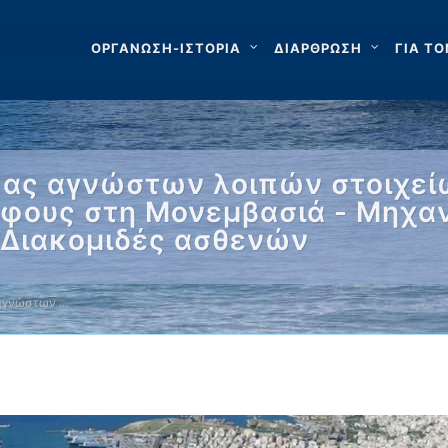
ΟΡΓΑΝΩΣΗ-ΙΣΤΟΡΙΑ
ΔΙΑΡΘΡΩΣΗ
ΓΙΑ ΤΟ
κας αγνώστων λοιπών στοιχεί
άφους στη Μονεμβασιά - Μηχαν
- Διακομιδές ασθενών
 αγνώστων …