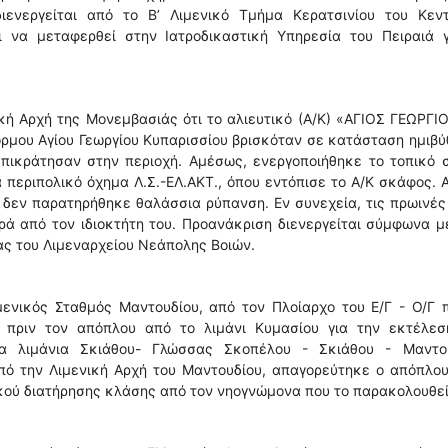
ιενεργείται από το Β’ Λιμενικό Τμήμα Κερατσινίου του Κεντ
ι να μεταφερθεί στην Ιατροδικαστική Υπηρεσία του Πειραιά γ
κή Αρχή της Μονεμβασιάς ότι το αλιευτικό (Α/Κ) «ΑΓΙΟΣ ΓΕΩΡΓΙ
όρμου Αγίου Γεωργίου Κυπαρισσίου βρισκόταν σε κατάσταση ημιβύ
ικράτησαν στην περιοχή. Αμέσως, ενεργοποιήθηκε το τοπικό σ
 περιπολικό όχημα Λ.Σ.-ΕΛ.ΑΚΤ., όπου εντόπισε το Α/Κ σκάφος. 
 δεν παρατηρήθηκε θαλάσσια ρύπανση. Εν συνεχεία, τις πρωινέ
ά από τον ιδιοκτήτη του. Προανάκριση διενεργείται σύμφωνα μ
ας του Λιμεναρχείου Νεάπολης Βοιών.
ενικός Σταθμός Μαντουδίου, από τον Πλοίαρχο του Ε/Γ - Ο/Γ 
 πριν τον απόπλου από το λιμάνι Κυμασίου για την εκτέλεσ
α λιμάνια Σκιάθου- Γλώσσας Σκοπέλου - Σκιάθου - Μαντου
πό την Λιμενική Αρχή του Μαντουδίου, απαγορεύτηκε ο απόπλο
ικού διατήρησης κλάσης από τον νηογνώμονα που το παρακολουθεί