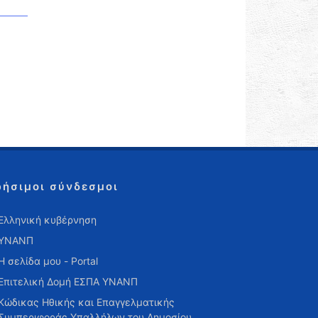
ρήσιμοι σύνδεσμοι
Ελληνική κυβέρνηση
ΥΝΑΝΠ
Η σελίδα μου - Portal
Επιτελική Δομή ΕΣΠΑ ΥΝΑΝΠ
Κώδικας Ηθικής και Επαγγελματικής
Συμπεριφοράς Υπαλλήλων του Δημοσίου