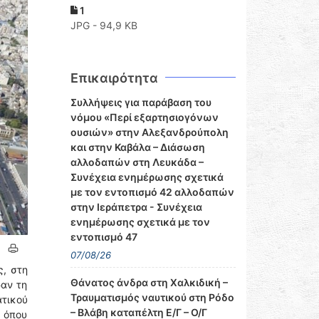
1
JPG - 94,9 KB
Επικαιρότητα
Συλλήψεις για παράβαση του
νόμου «Περί εξαρτησιογόνων
ουσιών» στην Αλεξανδρούπολη
και στην Καβάλα – Διάσωση
αλλοδαπών στη Λευκάδα –
Συνέχεια ενημέρωσης σχετικά
με τον εντοπισμό 42 αλλοδαπών
στην Ιεράπετρα - Συνέχεια
ενημέρωσης σχετικά με τον
εντοπισμό 47
07/08/26
ς, στη
Θάνατος άνδρα στη Χαλκιδική –
ραν τη
Τραυματισμός ναυτικού στη Ρόδο
ατικού
– Βλάβη καταπέλτη Ε/Γ – Ο/Γ
 όπου