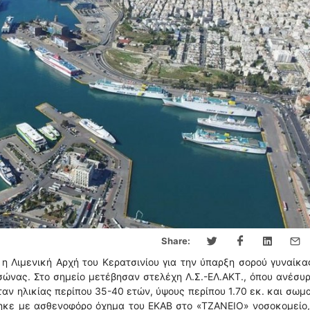
Share:
 Λιμενική Αρχή του Κερατσινίου για την ύπαρξη σορού γυναίκα
ώνας. Στο σημείο μετέβησαν στελέχη Λ.Σ.-ΕΛ.ΑΚΤ., όπου ανέσυ
ταν ηλικίας περίπου 35-40 ετών, ύψους περίπου 1.70 εκ. και σωμ
θηκε με ασθενοφόρο όχημα του ΕΚΑΒ στο «ΤΖΑΝΕΙΟ» νοσοκομείο,