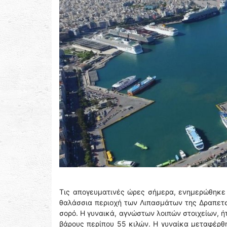
Τις απογευματινές ώρες σήμερα, ενημερώθηκε η
θαλάσσια περιοχή των Λιπασμάτων της Δραπετσ
σορό. Η γυναικά, αγνώστων λοιπών στοιχείων, ή
βάρους περίπου 55 κιλών. Η γυναίκα μεταφέρ