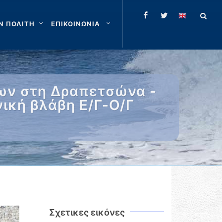
Ν ΠΟΛΙΤΗ
ΕΠΙΚΟΙΝΩΝΙΑ
ων στη Δραπετσώνα -
ική βλάβη Ε/Γ-Ο/Γ
Σχετικες εικόνες