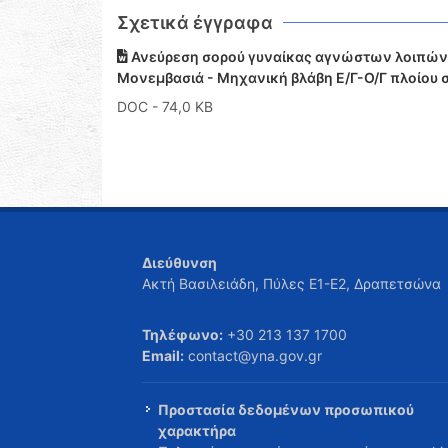
Σχετικά έγγραφα
Ανεύρεση σορού γυναίκας αγνώστων λοιπών 
Μονεμβασιά - Μηχανική βλάβη Ε/Γ-Ο/Γ πλοίου 
DOC
- 74,0 KB
Διεύθυνση
Ακτή Βασιλειάδη, Πύλες Ε1-Ε2, Δραπετσώνα
Τηλέφωνο:
+30 213 137 1700
Email:
contact@yna.gov.gr
Προστασία δεδομένων προσωπικού
χαρακτήρα