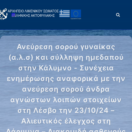
Ανεύρεση σορού γυναίκας
(α.λ.σ) και σύλληψη ημεδαπού
στην Κάλυμνο - Συνέχεια
ενημέρωσης αναφορικά με την
ανεύρεση σορού άνδρα
αγνώστων λοιπών στοιχείων
στη Λέσβο την 23/10/24 –
Αλιευτικός έλεγχος στη
Λάρυμνα – Διακομιδή ασθενούς