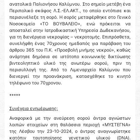
ανατολικά Παλιονήσου Καλύμνου. Στο σημείο μετέβη ένα
Περιπολικό σκάφος Λ.Σ.-ΕΛ.ΑΚΤ., το οποίο εντόπισε και
περισυνέλεξε τη σορό. Η σορός μεταφέρθηκε στο Γενικό
Νοσοκομείο «ΤΟ ΒΟΥΒΑΛΕΙΟ», ενώ πρόκειται να
αποσταλεί στην Ιατροδικαστική Υπηρεσία Δωδεκανήσου,
για τη διενέργεια νεκροψίας – νεκροτομής. Επιπρόσθετα,
συνελήφθη ένας 70χρονος ημεδαπός για παράβαση του
άρθρου 365 του Π.Κ. «Προσβολή μνήμης νεκρού», καθώς
ανάρτησε δημόσια σε ιστότοπο κοινωνικής δικτύωσης
βιντεοληπτικό υλικό της ανωτέρω σορού, πριν τη
περισυλλογή της. Από το Λιμεναρχείο Καλύμνου που
διενεργεί την προανάκριση, κατασχέθηκε το κινητό
τηλέφωνο του 70χρονου.
*****
Συνέχεια ενημέρωσης:
Αναφορικά με την ανεύρεση σορού άντρα αγνώστων
λοιπών στοιχείων στη θαλάσσια περιοχή «ΜΥΣΤΕΓΝΑ»
της Λέσβου την 23-10-2024, ο άντρας αναγνωρίστηκε
κατόπιν ταυτοποίησης γενετικού υλικού (DNA).