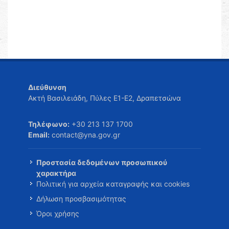
Διεύθυνση
Ακτή Βασιλειάδη, Πύλες Ε1-Ε2, Δραπετσώνα
Τηλέφωνο:
+30 213 137 1700
Email:
contact@yna.gov.gr
Προστασία δεδομένων προσωπικού
χαρακτήρα
Πολιτική για αρχεία καταγραφής και cookies
Δήλωση προσβασιμότητας
Όροι χρήσης