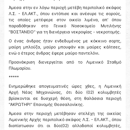
Άμεσα στην εν λόγω περιοχή μετέβη περιπολικό σκάφος
Λ.Σ. - ΕΛ.ΑΚΤ., όπου εντόπισε και ανέσυρε τις σορούς,
τις οποίες μετέφερε στον οικείο λιμένα, απ' όπου
παραδόθηκαν στο Γενικό Νοσοκομείο Μυτιλήνης
''ΒΟΣΤΑΝΕΙΟ'' για τη διενέργεια νεκροψίας - νεκροτομής.
Ο ένας άνδρας ήταν ενδεδυμένος με κόκκινο σορτς,
μαύρη μπλούζα, μαύρο μπουφάν και μαύρες κάλτσες,
ενώ ο έτερος άνδρας έφερε μαύρο παντελόνι.
Προανάκριση διενεργείται από το Λιμενικό Σταθμό
Πλωμαρίου.
*****
Ενημερώθηκε απογευματινές ώρες χθες, η Λιμενική
Αρχή Νέας Μηχανιώνας, ότι δύο (02) κολυμβητές
βρίσκονται σε δυσχερή θέση, στη θαλάσσια περιοχή
''ΑΚΡΩΤΗΡΙ'' Επανομής Θεσσαλονίκης.
Άμεσα στην περιοχή μετέβησαν στελέχη της οικείας
Λιμενικής Αρχής περιπολικό σκάφος Λ.Σ. - ΕΛ.ΑΚΤ., όπου
διαπίστωσαν ότι οι δύο(02) αλλοδαποί κολυμβητές,