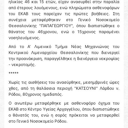
ηλικίας 46 και 15 ετών, είχαν ανασυρθεί στην παραλία
από έτερους λουόμενους, ενώ πληρώματα ασθενοφόρων
του ΕΚΑΒ τους παρείχαν τις πρώτες βοήθειες. Στη
συνέχεια μεταφέρθηκαν στο Γενικό Νοσοκομείο
Θεσσαλονίκης ''ΠΑΠΑΓΕΩΡΓΙΟΥ'', όπου διαπιστώθηκε ο
θάνατος του 46χρονου, ενώ ο 15χρονος παραμένει
νοσηλευόμενος.
Από το Α' Λιμενικό Τμήμα Νέας Μηχανιώνας του
Κεντρικού Λιμεναρχείου Θεσσαλονίκης που διενεργεί
την προανάκριση, παραγγέλθηκε η διενέργεια νεκροψίας
- νεκροτομής.
*****
Χωρίς τις αισθήσεις του ανασύρθηκε, μεσημβρινές ώρες
χθες, από τη θαλάσσια περιοχή ''ΚΑΤΣΟΥΝΙ'' Λάρδου ν.
Ρόδου, 80χρονος ημεδαπός.
Ο ανωτέρω μεταφέρθηκε με ασθενοφόρο όχημα του
ΕΚΑΒ στο Κέντρο Υγείας Αρχαγγέλου, όπου διαπιστώθηκε
ο θάνατός του, ενώ η σορός πρόκειται να μεταφερθεί
στο Γενικό Νοσοκομείο Ρόδου.