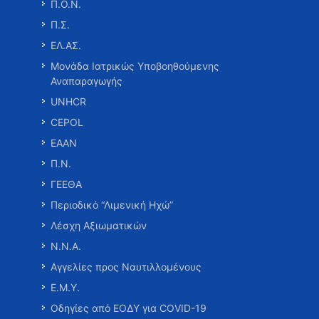
Π.Ο.Ν.
Π.Σ.
ΕΛ.ΑΣ.
Μονάδα Ιατρικώς Υποβοηθούμενης
Αναπαραγωγής
UNHCR
CEPOL
ΕΑΑΝ
Π.Ν.
ΓΕΕΘΑ
Περιοδικό “Λιμενική Ηχώ”
Λέσχη Αξιωματικών
Ν.Ν.Α.
Αγγελίες προς Ναυτιλλομένους
Ε.Μ.Υ.
Οδηγίες από ΕΟΔΥ για COVID-19