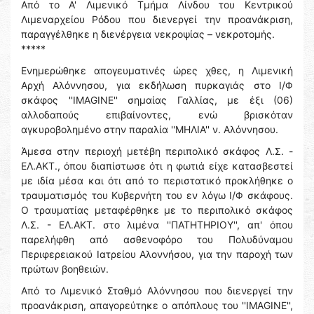
Από το Α' Λιμενικό Τμήμα Λίνδου του Κεντρικού
Λιμεναρχείου Ρόδου που διενεργεί την προανάκριση,
παραγγέλθηκε η διενέργεια νεκροψίας – νεκροτομής.
*****
Ενημερώθηκε απογευματινές ώρες χθες, η Λιμενική
Αρχή Αλόννησου, για εκδήλωση πυρκαγιάς στο Ι/Φ
σκάφος ''IMAGINE'' σημαίας Γαλλίας, με έξι (06)
αλλοδαπούς επιβαίνοντες, ενώ βρισκόταν
αγκυροβολημένο στην παραλία ''ΜΗΛΙΑ'' ν. Αλόννησου.
Άμεσα στην περιοχή μετέβη περιπολικό σκάφος Λ.Σ. -
ΕΛ.ΑΚΤ., όπου διαπίστωσε ότι η φωτιά είχε κατασβεστεί
με ιδία μέσα και ότι από το περιστατικό προκλήθηκε ο
τραυματισμός του Κυβερνήτη του εν λόγω Ι/Φ σκάφους.
Ο τραυματίας μεταφέρθηκε με το περιπολικό σκάφος
Λ.Σ. - ΕΛ.ΑΚΤ. στο λιμένα ''ΠΑΤΗΤΗΡΙΟΥ'', απ' όπου
παρελήφθη από ασθενοφόρο του Πολυδύναμου
Περιφερειακού Ιατρείου Αλοννήσου, για την παροχή των
πρώτων βοηθειών.
Από το Λιμενικό Σταθμό Αλόννησου που διενεργεί την
προανάκριση, απαγορεύτηκε ο απόπλους του ''IMAGINE'',