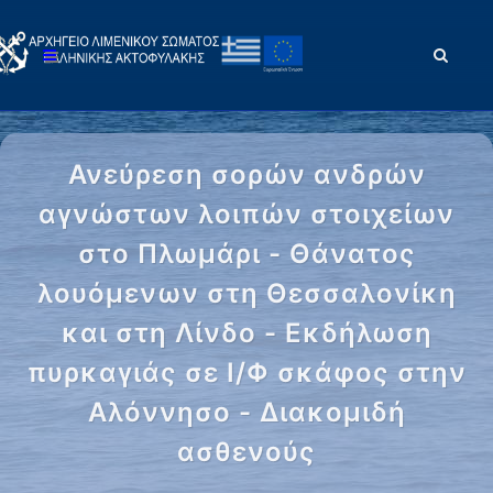
Ανεύρεση σορών ανδρών
αγνώστων λοιπών στοιχείων
στο Πλωμάρι - Θάνατος
λουόμενων στη Θεσσαλονίκη
και στη Λίνδο - Εκδήλωση
πυρκαγιάς σε Ι/Φ σκάφος στην
Αλόννησο - Διακομιδή
ασθενούς