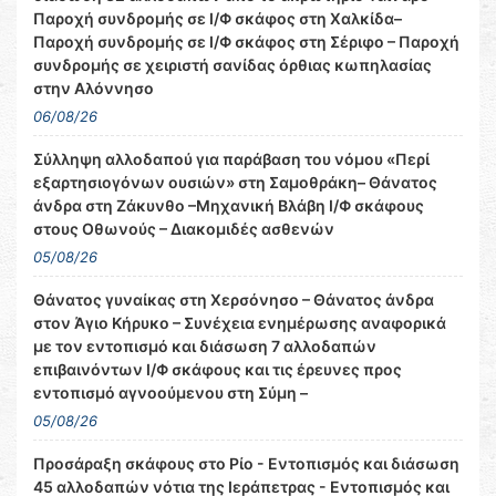
Παροχή συνδρομής σε Ι/Φ σκάφος στη Χαλκίδα–
Παροχή συνδρομής σε Ι/Φ σκάφος στη Σέριφο – Παροχή
συνδρομής σε χειριστή σανίδας όρθιας κωπηλασίας
στην Αλόννησο
06/08/26
Σύλληψη αλλοδαπού για παράβαση του νόμου «Περί
εξαρτησιογόνων ουσιών» στη Σαμοθράκη– Θάνατος
άνδρα στη Ζάκυνθο –Μηχανική Βλάβη Ι/Φ σκάφους
στους Οθωνούς – Διακομιδές ασθενών
05/08/26
Θάνατος γυναίκας στη Χερσόνησο – Θάνατος άνδρα
στον Άγιο Κήρυκο – Συνέχεια ενημέρωσης αναφορικά
με τον εντοπισμό και διάσωση 7 αλλοδαπών
επιβαινόντων Ι/Φ σκάφους και τις έρευνες προς
εντοπισμό αγνοούμενου στη Σύμη –
05/08/26
Προσάραξη σκάφους στο Ρίο - Εντοπισμός και διάσωση
45 αλλοδαπών νότια της Ιεράπετρας - Εντοπισμός και