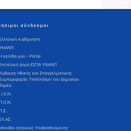
ρήσιμοι σύνδεσμοι
Ελληνική κυβέρνηση
ΥΝΑΝΠ
Η σελίδα μου - Portal
Επιτελική Δομή ΕΣΠΑ ΥΝΑΝΠ
Κώδικας Ηθικής και Επαγγελματικής
Συμπεριφοράς Υπαλλήλων του Δημοσίου
Τομέα
Ι.Ι.Ε.Ν.
Π.Ο.Ν.
Π.Σ.
ΕΛ.ΑΣ.
Μονάδα Ιατρικώς Υποβοηθούμενης