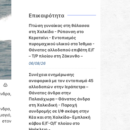
Επικαιρότητα
Πτώση γυναίκας στη θάλασσα
στη Χαλκίδα - Ρύπανση στο
Κερατσίνι - Εντοπισμός
πυρομαχικού υλικού στα Ίσθμια -
Θάνατος αλλοδαπού επιβάτη Ε/Γ
– Τ/Ρ πλοίου στη Ζάκυνθο –
06/08/26
Συνέχεια ενημέρωσης
αναφορικά με τον εντοπισμό 45
αλλοδαπών στην Ιεράπετρα –
Θάνατος άνδρα στην
άνδρα,
Παλαιόχωρα – Θάνατος άνδρα
στη Χαλκιδική - Παροχή
άνδρα,
συνδρομής σε Ι/Φ σκάφη στην
μαγιό,
Κέα και στη Χαλκίδα– Εμπλοκή
ν στον
κάβου Ε/Γ-Ο/Γ πλοίου στο
Ηράκλειο -