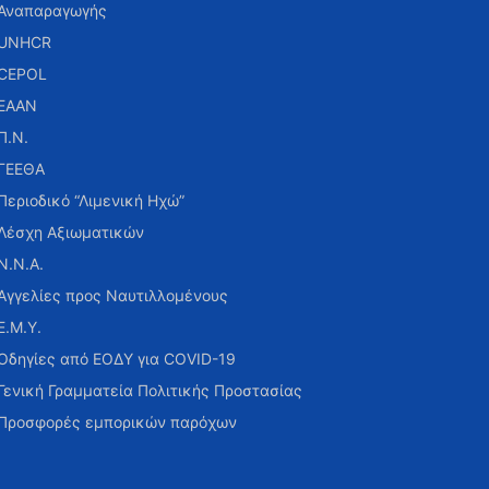
Αναπαραγωγής
UNHCR
CEPOL
ΕΑΑΝ
Π.Ν.
ΓΕΕΘΑ
Περιοδικό “Λιμενική Ηχώ”
Λέσχη Αξιωματικών
Ν.Ν.Α.
Αγγελίες προς Ναυτιλλομένους
Ε.Μ.Υ.
Οδηγίες από ΕΟΔΥ για COVID-19
Γενική Γραμματεία Πολιτικής Προστασίας
Προσφορές εμπορικών παρόχων