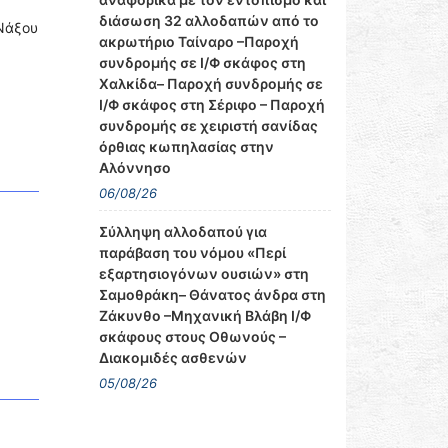
διάσωση 32 αλλοδαπών από το
 Νάξου
ακρωτήριο Ταίναρο –Παροχή
συνδρομής σε Ι/Φ σκάφος στη
Χαλκίδα– Παροχή συνδρομής σε
Ι/Φ σκάφος στη Σέριφο – Παροχή
συνδρομής σε χειριστή σανίδας
όρθιας κωπηλασίας στην
Αλόννησο
06/08/26
Σύλληψη αλλοδαπού για
παράβαση του νόμου «Περί
εξαρτησιογόνων ουσιών» στη
Σαμοθράκη– Θάνατος άνδρα στη
Ζάκυνθο –Μηχανική Βλάβη Ι/Φ
σκάφους στους Οθωνούς –
Διακομιδές ασθενών
05/08/26