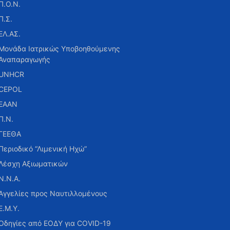
Π.Ο.Ν.
Π.Σ.
ΕΛ.ΑΣ.
Μονάδα Ιατρικώς Υποβοηθούμενης
Αναπαραγωγής
UNHCR
CEPOL
ΕΑΑΝ
Π.Ν.
ΓΕΕΘΑ
Περιοδικό “Λιμενική Ηχώ”
Λέσχη Αξιωματικών
Ν.Ν.Α.
Αγγελίες προς Ναυτιλλομένους
Ε.Μ.Υ.
Οδηγίες από ΕΟΔΥ για COVID-19