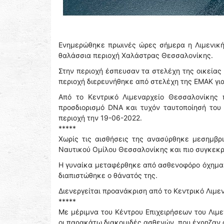
Ενημερώθηκε πρωινές ὠρες σήμερα η Λιμενική
θαλάσσια περιοχή Χαλάστρας Θεσσαλονίκης.
Στην περιοχή έσπευσαν τα στελέχη της οικείας
περιοχή διερευνήθηκε από στελέχη της ΕΜΑΚ γι
Από το Κεντρικό Λιμεναρχείο Θεσσαλονίκης π
προσδιορισμό DNA και τυχόν ταυτοποίησή του
περιοχή την 19-06-2022.
*****
Χωρίς τις αισθήσεις της ανασύρθηκε μεσημβρ
Ναυτικού Ομίλου Θεσσαλονίκης και πιο συγκεκρ
Η γυναίκα μεταφέρθηκε από ασθενοφόρο όχημα τ
διαπιστώθηκε ο θάνατός της.
Διενεργείται προανάκριση από το Κεντρικό Λιμε
*****
Με μέριμνα του Κέντρου Επιχειρήσεων του Λιμ
οι παρακάτω διακομιδές ασθενών, που έχρηζαν