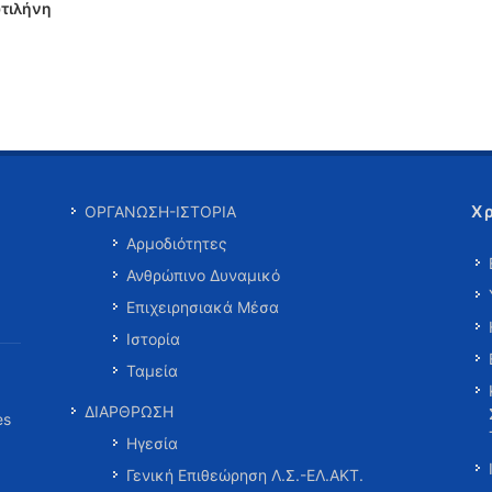
τιλήνη
Χ
ΟΡΓΑΝΩΣΗ-ΙΣΤΟΡΙΑ
Αρμοδιότητες
Ανθρώπινο Δυναμικό
Επιχειρησιακά Μέσα
Ιστορία
Ταμεία
ΔΙΑΡΘΡΩΣΗ
es
Ηγεσία
Γενική Επιθεώρηση Λ.Σ.-ΕΛ.ΑΚΤ.