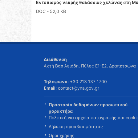
Εντοπισμός νεκρής θαλάσσιας χελώνας στη Μυ
DOC
- 52,0 KB
Διεύθυνση
Ακτή Βασιλειάδη, Πύλες Ε1-Ε2, Δραπετσώνα
Τηλέφωνο:
+30 213 137 1700
Email:
contact@yna.gov.gr
Προστασία δεδομένων προσωπικού
χαρακτήρα
Πολιτική για αρχεία καταγραφής και cooki
Δήλωση προσβασιμότητας
Όροι χρήσης