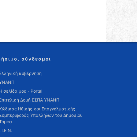
ρήσιμοι σύνδεσμοι
Ελληνική κυβέρνηση
ΥΝΑΝΠ
Η σελίδα μου - Portal
Επιτελική Δομή ΕΣΠΑ ΥΝΑΝΠ
Κώδικας Ηθικής και Επαγγελματικής
Συμπεριφοράς Υπαλλήλων του Δημοσίου
Τομέα
Ι.Ι.Ε.Ν.