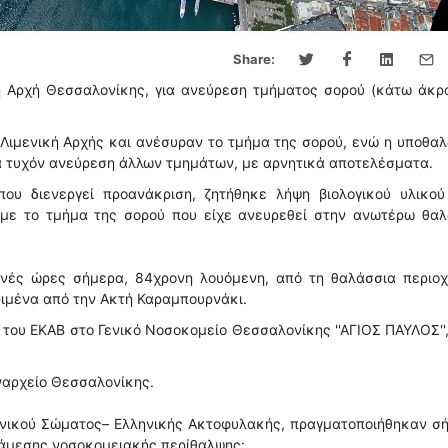
Share:
 Αρχή Θεσσαλονίκης, για ανεύρεση τμήματος σορού (κάτω άκρο
 Λιμενική Αρχής και ανέσυραν το τμήμα της σορού, ενώ η υποθα
α τυχόν ανεύρεση άλλων τμημάτων, με αρνητικά αποτελέσματα.
ου διενεργεί προανάκριση, ζητήθηκε λήψη βιολογικού υλικού
 με το τμήμα της σορού που είχε ανευρεθεί στην ανωτέρω θαλ
ινές ώρες σήμερα, 84χρονη λουόμενη, από τη θαλάσσια περιοχ
ιμένα από την Ακτή Καραμπουρνάκι.
ου ΕΚΑΒ στο Γενικό Νοσοκομείο Θεσσαλονίκης ''ΑΓΙΟΣ ΠΑΥΛΟΣ''
ναρχείο Θεσσαλονίκης.
ενικού Σώματος– Ελληνικής Ακτοφυλακής, πραγματοποιήθηκαν σ
 άμεσης νοσοκομειακής περίθαλψης: