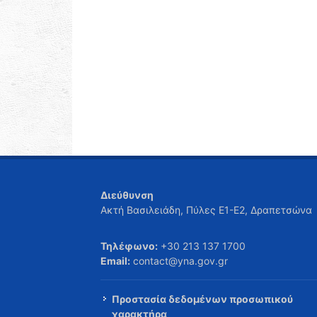
Διεύθυνση
Ακτή Βασιλειάδη, Πύλες Ε1-Ε2, Δραπετσώνα
Τηλέφωνο:
+30 213 137 1700
Email:
contact@yna.gov.gr
Προστασία δεδομένων προσωπικού
χαρακτήρα