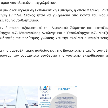
 τομέα ναυτιλιακών επαγγελμάτων.
υν μια ολοκληρωμένη εκπαιδευτική εμπειρία, η οποία περιλάμβαν
κηση εν πλω. Στόχος ήταν να γνωρίσουν από κοντά τον κόσμ
χές του ναυταθλητισμού.
ν έμπειροι αξιωματικοί του Λιμενικού Σώματος και καταξιω
οίαρχος Λ.Σ. Μπουγιούρης Αντώνης και η Υποπλοίαρχος Λ.Σ. Ματ
υδαστές τις πολύτιμες γνώσεις και την πλούσια εμπειρία του
α της ναυταθλητικής παιδείας και της βιωματικής επαφής των ν
χύοντας τον ουσιαστικό σύνδεσμο της ναυτικής εκπαίδευσης μ