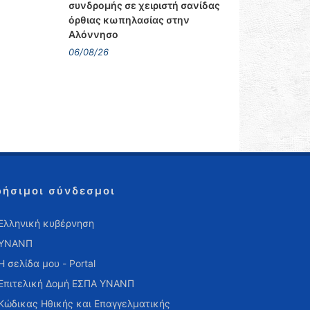
συνδρομής σε χειριστή σανίδας
όρθιας κωπηλασίας στην
Αλόννησο
06/08/26
ρήσιμοι σύνδεσμοι
Ελληνική κυβέρνηση
ΥΝΑΝΠ
Η σελίδα μου - Portal
Επιτελική Δομή ΕΣΠΑ ΥΝΑΝΠ
Κώδικας Ηθικής και Επαγγελματικής