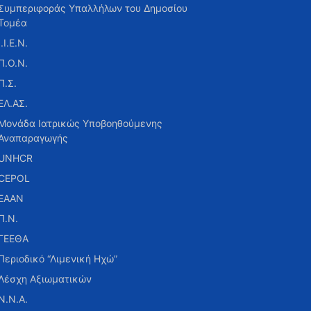
Συμπεριφοράς Υπαλλήλων του Δημοσίου
Τομέα
Ι.Ι.Ε.Ν.
Π.Ο.Ν.
Π.Σ.
ΕΛ.ΑΣ.
Μονάδα Ιατρικώς Υποβοηθούμενης
Αναπαραγωγής
UNHCR
CEPOL
ΕΑΑΝ
Π.Ν.
ΓΕΕΘΑ
Περιοδικό “Λιμενική Ηχώ”
Λέσχη Αξιωματικών
Ν.Ν.Α.