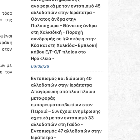
αναφορικά με τον εντοπισμό 45
αλλοδαπών στην Ιεράπετρα –
ε τόσο
Θάνατος άνδρα στην
ο της
Παλαιόχωρα – Θάνατος άνδρα
στη Χαλκιδική - Παροχή
μένοι
συνδρομής σε Ι/Φ σκάφη στην
ζαράκη
Κέα και στη Χαλκίδα– Εμπλοκή
ς στον
κάβου Ε/Γ-Ο/Γ πλοίου στο
Ηράκλειο -
έων με
06/08/26
ε τον
Εντοπισμός και διάσωση 40
αλλοδαπών στην Ιεράπετρα –
Απαγόρευση απόπλου πλοίου
μεταφοράς
εμπορευματοκιβωτίων στον
Πειραιά – Συνέχεια ενημέρωσης
σχετικά με τον εντοπισμό 33
αλλοδαπών στη Γαύδο -
Εντοπισμός 47 αλλοδαπών στην
Ιεράπετρα -