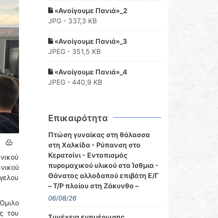
«Ανοίγουμε Πανιά»_2
JPG - 337,3 KB
«Ανοίγουμε Πανιά»_3
JPEG - 351,5 KB
«Ανοίγουμε Πανιά»_4
JPEG - 440,9 KB
Επικαιρότητα
Πτώση γυναίκας στη θάλασσα
στη Χαλκίδα - Ρύπανση στο
Κερατσίνι - Εντοπισμός
ενικού
πυρομαχικού υλικού στα Ίσθμια -
ενικού
Θάνατος αλλοδαπού επιβάτη Ε/Γ
γγελου
– Τ/Ρ πλοίου στη Ζάκυνθο –
06/08/26
 Όμιλο
ς του
Συνέχεια ενημέρωσης