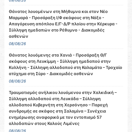
09/08/26
Θάνατος λουομένων στη Μήθυμνα και στον Νέο
Μαρμαρά - Προσάραξη Ι/Φ σκάφους στη Νάξο -
Απαγόρευση απόπλου Ε/Γ-Δ/Ρ πλοίου στην Κέρκυρα -
Σύλληψη ημεδαπών στο Ρέθυμνο - Διακομιδές
ασθενών
08/08/26
Θάνατος λουόμενης στα Χανιά - Προσάραξη Θ/Γ
σκάφους στη Λευκίμμη - Σύλληψη ημεδαπού στην
Κυλλήνη - Σύλληψη αλλοδαπού στη Καλαμάτα – Τροχαίο
ατύχημα στη Σύρο - Διακομιδές ασθενών
08/08/26
Τραυματισμός ανήλικου λουόμενου στην Χαλκιδική –
Σύλληψη αλλοδαπού στη Λευκάδα – Σύλληψη
αλλοδαπού Κυβερνήτη στη Χερσόνησο – Παροχή
συνδρομής σε σκάφος στη Σαλαμίνα – Συνέχεια
ενημέρωσης αναφορικά με τον εντοπισμό 57
αλλοδαπών στους Καλούς Λιμένες
08/08/26