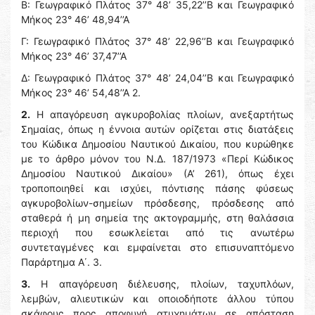
B: Γεωγραφικό Πλάτος 37° 48’ 35,22’’Β και Γεωγραφικό
Μήκος 23° 46’ 48,94’’Α
Γ: Γεωγραφικό Πλάτος 37° 48’ 22,96’’Β και Γεωγραφικό
Μήκος 23° 46’ 37,47’’Α
Δ: Γεωγραφικό Πλάτος 37° 48’ 24,04’’Β και Γεωγραφικό
Μήκος 23° 46’ 54,48’’Α 2.
2.
Η απαγόρευση αγκυροβολίας πλοίων, ανεξαρτήτως
Σημαίας, όπως η έννοια αυτών ορίζεται στις διατάξεις
του Κώδικα Δημοσίου Ναυτικού Δικαίου, που κυρώθηκε
με το άρθρο μόνον του Ν.Δ. 187/1973 «Περί Κώδικος
Δημοσίου Ναυτικού Δικαίου» (Α’ 261), όπως έχει
τροποποιηθεί και ισχύει, πόντισης πάσης φύσεως
αγκυροβολίων-σημείων πρόσδεσης, πρόσδεσης από
σταθερά ή μη σημεία της ακτογραμμής, στη θαλάσσια
περιοχή που εσωκλείεται από τις ανωτέρω
συντεταγμένες και εμφαίνεται στο επισυναπτόμενο
Παράρτημα Α΄. 3.
3.
Η απαγόρευση διέλευσης, πλοίων, ταχυπλόων,
λεμβών, αλιευτικών και οποιοδήποτε άλλου τύπου
σκάφους προς αποφυγή ατυχημάτων σε απόσταση