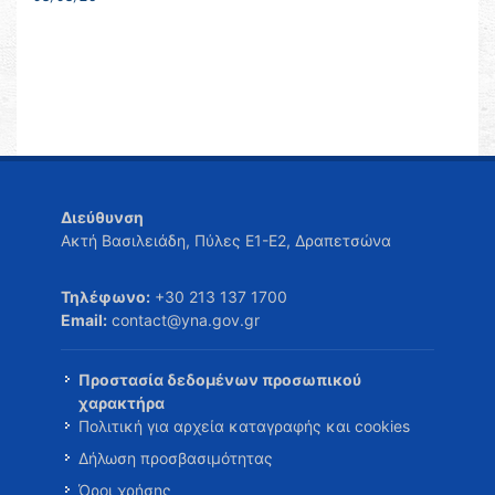
Διεύθυνση
Ακτή Βασιλειάδη, Πύλες Ε1-Ε2, Δραπετσώνα
Τηλέφωνο:
+30 213 137 1700
Email:
contact@yna.gov.gr
Προστασία δεδομένων προσωπικού
χαρακτήρα
Πολιτική για αρχεία καταγραφής και cookies
Δήλωση προσβασιμότητας
Όροι χρήσης