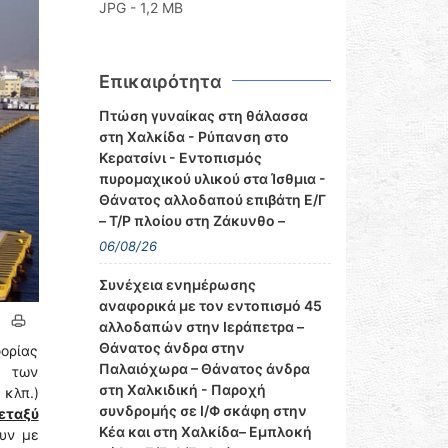
JPG - 1,2 MB
Επικαιρότητα
Πτώση γυναίκας στη θάλασσα
στη Χαλκίδα - Ρύπανση στο
Κερατσίνι - Εντοπισμός
πυρομαχικού υλικού στα Ίσθμια -
Θάνατος αλλοδαπού επιβάτη Ε/Γ
– Τ/Ρ πλοίου στη Ζάκυνθο –
06/08/26
Συνέχεια ενημέρωσης
αναφορικά με τον εντοπισμό 45
αλλοδαπών στην Ιεράπετρα –
Θάνατος άνδρα στην
φορίας
Παλαιόχωρα – Θάνατος άνδρα
ι των
στη Χαλκιδική - Παροχή
κλπ.)
συνδρομής σε Ι/Φ σκάφη στην
μεταξύ
Κέα και στη Χαλκίδα– Εμπλοκή
υν με