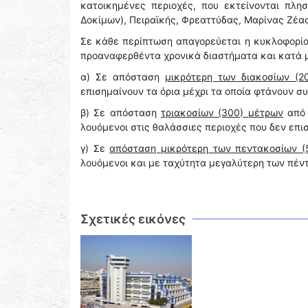
κατοικημένες περιοχές, που εκτείνονται πλη
Δοκίμων), Πειραϊκής, Φρεαττύδας, Μαρίνας Ζέας
Σε κάθε περίπτωση απαγορεύεται η κυκλοφορ
προαναφερθέντα χρονικά διαστήματα και κατά 
α) Σε απόσταση
μικρότερη των διακοσίων (2
επισημαίνουν τα όρια μέχρι τα οποία φτάνουν σ
β) Σε απόσταση
τριακοσίων (300) μέτρων
από 
λουόμενοι στις θαλάσσιες περιοχές που δεν επι
γ) Σε
απόσταση μικρότερη των πεντακοσίων (
λουόμενοι και με ταχύτητα μεγαλύτερη των πέν
Σχετικές εικόνες