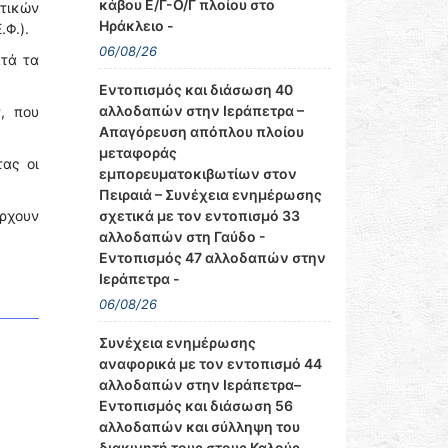
κάβου Ε/Γ-Ο/Γ πλοίου στο
τικών
Ηράκλειο -
.Φ.).
06/08/26
τά τα
Εντοπισμός και διάσωση 40
αλλοδαπών στην Ιεράπετρα –
, που
Απαγόρευση απόπλου πλοίου
μεταφοράς
ας οι
εμπορευματοκιβωτίων στον
Πειραιά – Συνέχεια ενημέρωσης
σχετικά με τον εντοπισμό 33
ρχουν
αλλοδαπών στη Γαύδο -
Εντοπισμός 47 αλλοδαπών στην
Ιεράπετρα -
06/08/26
Συνέχεια ενημέρωσης
αναφορικά με τον εντοπισμό 44
αλλοδαπών στην Ιεράπετρα–
Εντοπισμός και διάσωση 56
αλλοδαπών και σύλληψη του
διακινητή τους στους Καλούς