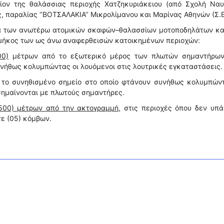
σίον της θαλάσσιας περιοχής Χατζηκυριάκειου (από Σχολή Ναυ
, παραλίας ‘’ΒΟΤΣΑΛΑΚΙΑ’’ Μικρολίμανου και Μαρίνας Αθηνών (Σ.Ε
ία των ανωτέρω ατομικών σκαφών–θαλασσίων μοτοποδηλάτων κα
μήκος των ως άνω αναφερθεισών κατοικημένων περιοχών:
00)
μέτρων από το εξωτερικό μέρος των πλωτών σημαντήρων
υνήθως κολυμπώντας οι λουόμενοι στις λουτρικές εγκαταστάσεις.
το συνηθισμένο σημείο στο οποίο φτάνουν συνήθως κολυμπώντ
σημαίνονται με πλωτούς σημαντήρες.
500) μέτρων από την ακτογραμμή,
στις περιοχές όπου δεν υπά
τε (05) κόμβων.