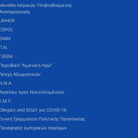
Μονάδα Ιατρικώς Υποβοηθούμενης
Αναπαραγωγής
UNHCR
CEPOL
ΕΑΑΝ
Π.Ν.
ΓΕΕΘΑ
Περιοδικό “Λιμενική Ηχώ”
Λέσχη Αξιωματικών
Ν.Ν.Α.
Αγγελίες προς Ναυτιλλομένους
Ε.Μ.Υ.
Οδηγίες από ΕΟΔΥ για COVID-19
Γενική Γραμματεία Πολιτικής Προστασίας
Προσφορές εμπορικών παρόχων