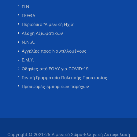
Π.Ν.
ΓΕΕΘΑ
Περιοδικό “Λιμενική Ηχώ”
Λέσχη Αξιωματικών
Ν.Ν.Α.
Αγγελίες προς Ναυτιλλομένους
Ε.Μ.Υ.
Οδηγίες από ΕΟΔΥ για COVID-19
Γενική Γραμματεία Πολιτικής Προστασίας
Προσφορές εμπορικών παρόχων
Copyright © 2021-25 Λιμενικό Σώμα-Ελληνική Ακτοφυλακή