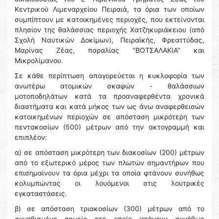
Κεντρικού Λιμεναρχείου Πειραιά, τα όρια των οποίων
συμπίπτουν με κατοικημένες περιοχές, που εκτείνονται
πλησίον της θαλάσσιας περιοχής Χατζηκυριάκειου (από
Σχολή Ναυτικών Δοκίμων), Πειραϊκής, Φρεαττύδας,
Μαρίνας Ζέας, παραλίας ''ΒΟΤΣΑΛΑΚΙΑ'' και
Μικρολίμανου.
Σε κάθε περίπτωση απαγορεύεται η κυκλοφορία των
ανωτέρω ατομικών σκαφών - θαλάσσιων
μοτοποδηλάτων κατά τα προαναφερθέντα χρονικά
διαστήματα και κατά μήκος των ως άνω αναφερθεισών
κατοικημένων περιοχών σε απόσταση μικρότερη των
πεντακοσίων (500) μέτρων από την ακτογραμμή και
επιπλέον:
α) σε απόσταση μικρότερη των διακοσίων (200) μέτρων
από το εξωτερικό μέρος των πλωτών σημαντήρων που
επισημαίνουν τα όρια μέχρι τα οποία φτάνουν συνήθως
κολυμπώντας οι λουόμενοι στις λουτρικές
εγκαταστάσεις.
β) σε απόσταση τριακοσίων (300) μέτρων από το
συνηθισμένο σημείο στο οποίο φτάνουν συνήθως