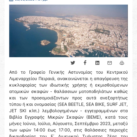
Από το Γραφείο Γενικής Αστυνομίας του Κεντρικού
Λιμεναρχείου Πειραιά, ανακοινώνεται η απαγόρευση της
κυκλοφορίας των ιδιωτικής χρήσης ή εκμισθούμενων
ατομικών σκαφών - θαλάσσιων μοτοποδηλάτων καθώς
και των προσομοιάζοντων προς αυτά ανεξαρτήτως
τύπου ή και ονομασίας (SEA BEETLE, SEA BIKE, SURF JET,
JET SKI κλπ.) λεμβολογημένων - εγγεγραμμένων στα
Βιβλία Εγγραφής Μικρών Σκαφών (ΒΕΜΣ), κατά τους
μήνες Ιούνιο, Ιούλιο, Αύγουστο, Σεπτέμβριο 2023, μεταξύ
των ωρών 14:00 έως 17:00, στις θαλάσσιες περιοχές
δικαιοδοσίας του Ε΄ Λιμενικού Τμήματος Ζέας του