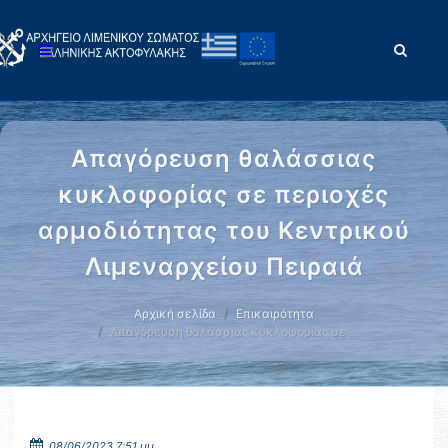
Απαγόρευση θαλάσσιας
κυκλοφορίας σε περιοχές
αρμοδιότητας του Κεντρικού
Λιμεναρχείου Πειραιά
Αρχική σελίδα
Επικαιρότητα
Απαγόρευση θαλάσσιας κυκλοφορίας σε …
08/06/2023 7:51 μμ.