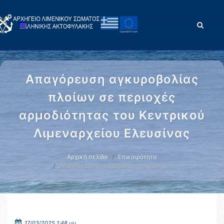
Απαγόρευση αγκυροβολίας
πλοίων σε περιοχές
αρμοδιότητας του Κεντρικού
Λιμεναρχείου Ελευσίνας
Αρχική σελίδα
Επικαιρότητα
Απαγόρευση αγκυροβολίας πλοίων σε …
17/03/2025 1:48 μμ.