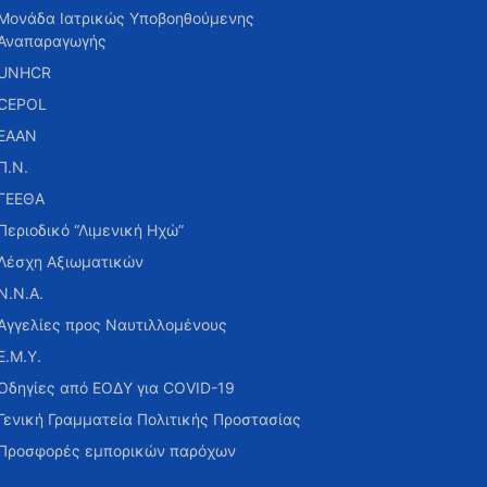
Μονάδα Ιατρικώς Υποβοηθούμενης
Αναπαραγωγής
UNHCR
CEPOL
ΕΑΑΝ
Π.Ν.
ΓΕΕΘΑ
Περιοδικό “Λιμενική Ηχώ”
Λέσχη Αξιωματικών
Ν.Ν.Α.
Αγγελίες προς Ναυτιλλομένους
Ε.Μ.Υ.
Οδηγίες από ΕΟΔΥ για COVID-19
Γενική Γραμματεία Πολιτικής Προστασίας
Προσφορές εμπορικών παρόχων