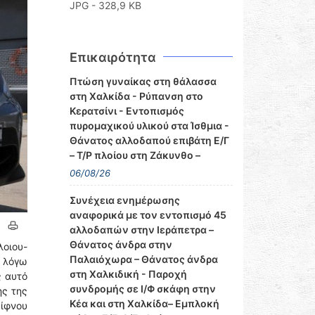
JPG - 328,9 KB
Επικαιρότητα
Πτώση γυναίκας στη θάλασσα
στη Χαλκίδα - Ρύπανση στο
Κερατσίνι - Εντοπισμός
πυρομαχικού υλικού στα Ίσθμια -
Θάνατος αλλοδαπού επιβάτη Ε/Γ
– Τ/Ρ πλοίου στη Ζάκυνθο –
06/08/26
Συνέχεια ενημέρωσης
αναφορικά με τον εντοπισμό 45
αλλοδαπών στην Ιεράπετρα –
Θάνατος άνδρα στην
οιου-
Παλαιόχωρα – Θάνατος άνδρα
ι λόγω
στη Χαλκιδική - Παροχή
ς αυτό
συνδρομής σε Ι/Φ σκάφη στην
ης της
Κέα και στη Χαλκίδα– Εμπλοκή
ίφνου