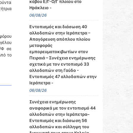
κάβου Ε/Γ-Ο/Γ πλοίου στο
ούντα
Ηράκλειο -
τήτρια
06/08/26
Εντοπισμός και διάσωση 40
αλλοδαπών στην Ιεράπετρα –
οφόρου
Απαγόρευση απόπλου πλοίου
γγέλου
μεταφοράς
/Φ σε
εμπορευματοκιβωτίων στον
Από το
Πειραιά – Συνέχεια ενημέρωσης
σχετικά με τον εντοπισμό 33
αλλοδαπών στη Γαύδο -
Εντοπισμός 47 αλλοδαπών στην
Ιεράπετρα -
06/08/26
Συνέχεια ενημέρωσης
αναφορικά με τον εντοπισμό 44
αλλοδαπών στην Ιεράπετρα–
Εντοπισμός και διάσωση 56
αλλοδαπών και σύλληψη του
διακινητή τους στους Καλούς