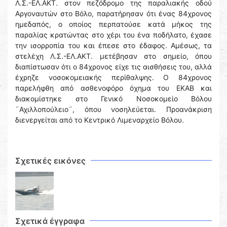
Λ.Σ.-ΕΛ.ΑΚΤ. στον πεζόδρομο της παραλιακής οδού
Αργοναυτών στο Βόλο, παρατήρησαν ότι ένας 84χρονος
ημεδαπός, ο οποίος περπατούσε κατά μήκος της
παραλίας κρατώντας στο χέρι του ένα ποδήλατο, έχασε
την ισορροπία του και έπεσε στο έδαφος. Αμέσως, τα
στελέχη Λ.Σ.-ΕΛ.ΑΚΤ. μετέβησαν στο σημείο, όπου
διαπίστωσαν ότι ο 84χρονος είχε τις αισθήσεις του, αλλά
έχρηζε νοσοκομειακής περίθαλψης. Ο 84χρονος
παρελήφθη από ασθενοφόρο όχημα του ΕΚΑΒ και
διακομίστηκε στο Γενικό Νοσοκομείο Βόλου
¨Αχιλλοπούλειο¨, όπου νοσηλεύεται. Προανάκριση
διενεργείται από το Κεντρικό Λιμεναρχείο Βόλου.
Σχετικές εικόνες
Σχετικά έγγραφα