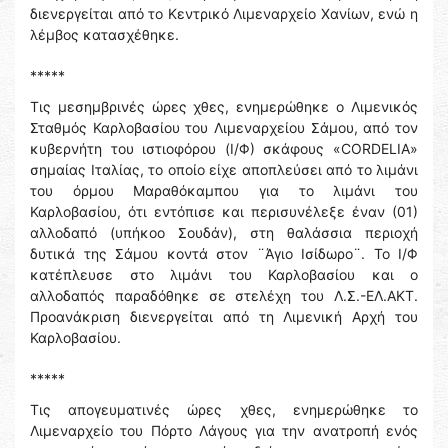
διενεργείται από το Κεντρικό Λιμεναρχείο Χανίων, ενώ η
λέμβος κατασχέθηκε.
*****
Τις μεσημβρινές ώρες χθες, ενημερώθηκε ο Λιμενικός
Σταθμός Καρλοβασίου του Λιμεναρχείου Σάμου, από τον
κυβερνήτη του ιστιοφόρου (Ι/Φ) σκάφους «CORDELIA»
σημαίας Ιταλίας, το οποίο είχε αποπλεύσει από το λιμάνι
του όρμου Μαραθόκαμπου για το λιμάνι του
Καρλοβασίου, ότι εντόπισε και περισυνέλεξε έναν (01)
αλλοδαπό (υπήκοο Σουδάν), στη θαλάσσια περιοχή
δυτικά της Σάμου κοντά στον ¨Άγιο Ισίδωρο¨. Το Ι/Φ
κατέπλευσε στο λιμάνι του Καρλοβασίου και ο
αλλοδαπός παραδόθηκε σε στελέχη του Λ.Σ.-ΕΛ.ΑΚΤ.
Προανάκριση διενεργείται από τη Λιμενική Αρχή του
Καρλοβασίου.
*****
Τις απογευματινές ώρες χθες, ενημερώθηκε το
Λιμεναρχείο του Πόρτο Λάγους για την ανατροπή ενός