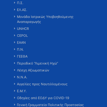
Π.Σ.
ΕΛ.ΑΣ.
Μονάδα Ιατρικώς Υποβοηθούμενης
Αναπαραγωγής
UNHCR
CEPOL
ΕΑΑΝ
Π.Ν.
ΓΕΕΘΑ
Περιοδικό “Λιμενική Ηχώ”
Λέσχη Αξιωματικών
Ν.Ν.Α.
Αγγελίες προς Ναυτιλλομένους
Ε.Μ.Υ.
Οδηγίες από ΕΟΔΥ για COVID-19
Γενική Γραμματεία Πολιτικής Προστασίας