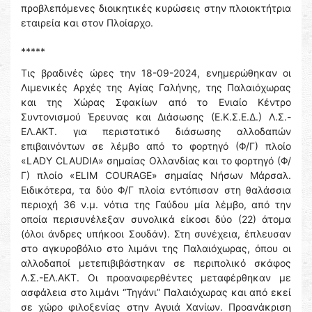
προβλεπόμενες διοικητικές κυρώσεις στην πλοιοκτήτρια
εταιρεία και στον Πλοίαρχο.
*****
Τις βραδινές ώρες την 18-09-2024, ενημερώθηκαν οι
Λιμενικές Αρχές της Αγίας Γαλήνης, της Παλαιόχωρας
και της Χώρας Σφακίων από το Ενιαίο Κέντρο
Συντονισμού Έρευνας και Διάσωσης (Ε.Κ.Σ.Ε.Δ.) Λ.Σ.-
ΕΛ.ΑΚΤ. για περιστατικό διάσωσης αλλοδαπών
επιβαινόντων σε λέμβο από το φορτηγό (Φ/Γ) πλοίο
«LADY CLAUDIA» σημαίας Ολλανδίας και το φορτηγό (Φ/
Γ) πλοίο «ELIM COURAGE» σημαίας Νήσων Μάρσαλ.
Ειδικότερα, τα δύο Φ/Γ πλοία εντόπισαν στη θαλάσσια
περιοχή 36 ν.μ. νότια της Γαύδου μία λέμβο, από την
οποία περισυνέλεξαν συνολικά είκοσι δύο (22) άτομα
(όλοι άνδρες υπήκοοι Σουδάν). Στη συνέχεια, έπλευσαν
στο αγκυροβόλιο στο λιμάνι της Παλαιόχωρας, όπου οι
αλλοδαποί μετεπιβιβάστηκαν σε περιπολικό σκάφος
Λ.Σ.-ΕΛ.ΑΚΤ. Οι προαναφερθέντες μεταφέρθηκαν με
ασφάλεια στο λιμάνι “Τηγάνι” Παλαιόχωρας και από εκεί
σε χώρο φιλοξενίας στην Αγυιά Χανίων. Προανάκριση