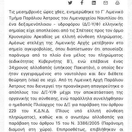
Τις μεσημβρινές ώρες χθες, ενημερώθηκε το Γ΄ Λιμενικό
Τμήμα Παράλιου Άστρους του Λιμεναρχείου Ναυπλίου ότι
ένα δεξαμενόπλοιου - υδροφόρου (Δ/Ξ-Υ/Φ) ελληνικής
σημαίας είχε αποπλεύσει από τις Σπέτσες προς τον όρμο
Κρυονερίου Αρκαδίας με ελλιπή σύνθεση πληρώματος.
Αμέσως στελέχη της Λιμενικής Αρχής μετέβησαν στο
σημείο αγκυροβολίας, όπου διαπίστωσαν ότι απουσίαζε
παράνομα από το πλοίο ένα μέλος του πληρώματος
(ειδικότητας Κυβερνήτης Β΄), ενώ επέβαινε ένας
34χρονος αλλοδαπός (υπήκοος Πακιστάν), ο οποίος δεν
ήταν εγγεγραμμένος στο ναυτολόγιο και δεν διέθετε
θεώρηση (visa) σε ισχύ. Από τη Λιμενική Αρχή Παράλιου
Άστρους που διενεργεί την προανάκριση απαγορεύτηκε ο
απόπλους του Δ/Ξ-Υ/Φ μέχρι την αποκατάσταση της
οργανικής του σύνθεσης, ενώ παράλληλα συνελήφθησαν
ο ημεδαπός Πλοίαρχος του Δ/Ξ για παράβαση του άρθρου
229 του Κ.Δ.Ν.Δ. (Πλους υπό ελλιπή σύνθεση
πληρώματος), καθώς και ο ανωτέρω αλλοδαπός για
παράβαση του άρθρου 15 του Ν. 3386/2005 (Παράνομη
διαμονή στη χώρα). Επιπροσθέτως, επιβλήθηκαν οι