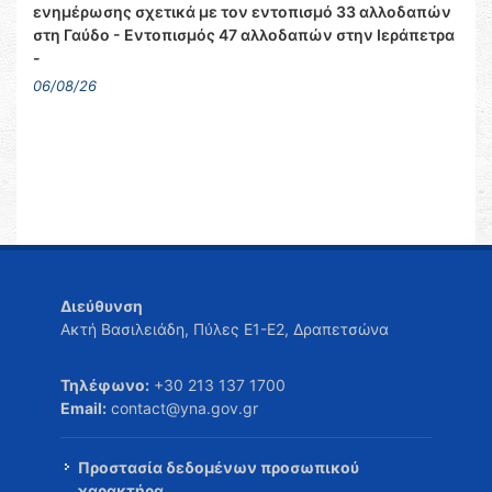
ενημέρωσης σχετικά με τον εντοπισμό 33 αλλοδαπών
στη Γαύδο - Εντοπισμός 47 αλλοδαπών στην Ιεράπετρα
-
06/08/26
Διεύθυνση
Ακτή Βασιλειάδη, Πύλες Ε1-Ε2, Δραπετσώνα
Τηλέφωνο:
+30 213 137 1700
Email:
contact@yna.gov.gr
Προστασία δεδομένων προσωπικού
χαρακτήρα