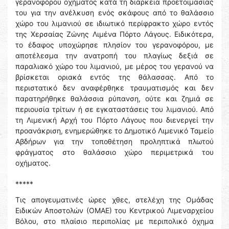
γερανοφόρου οχήματος κατά τη διάρκεια προετοιμασίας
του για την ανέλκυση ενός σκάφους από το θαλάσσιο
χώρο του λιμανιού σε ιδιωτικό περίφρακτο χώρο εντός
της Χερσαίας Ζώνης Λιμένα Πόρτο Λάγους. Ειδικότερα,
το έδαφος υποχώρησε πλησίον του γερανοφόρου, με
αποτέλεσμα την ανατροπή του πλαγίως δεξιά σε
παραλιακό χώρο του λιμανιού, με μέρος του γερανού να
βρίσκεται οριακά εντός της θάλασσας. Από το
περιστατικό δεν αναφέρθηκε τραυματισμός και δεν
παρατηρήθηκε θαλάσσια ρύπανση, ούτε και ζημιά σε
περιουσία τρίτων ή σε εγκαταστάσεις του λιμανιού. Από
τη Λιμενική Αρχή του Πόρτο Λάγους που διενεργεί την
προανάκριση, ενημερώθηκε το Δημοτικό Λιμενικό Ταμείο
Αβδήρων για την τοποθέτηση προληπτικά πλωτού
φράγματος στο θαλάσσιο χώρο περιμετρικά του
οχήματος.
*****
Τις απογευματινές ώρες χθες, στελέχη της Ομάδας
Ειδικών Αποστολών (ΟΜΑΕ) του Κεντρικού Λιμεναρχείου
Βόλου, στο πλαίσιο περιπολίας με περιπολικό όχημα