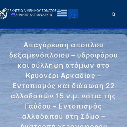
Απαγόρευση απόπλου
δεξαμενόπλοιου – υδροφόρου
και σύλληψη ατόμων στο
Κρυονέρι Αρκαδίας –
Εντοπισμός και διάσωση 22
αλλοδαπών 15 ν.μ. νότια της
Γαύδου – Εντοπισμός
αλλοδαπού στη Σάμο –
Ανατροπή γερανοφόρου