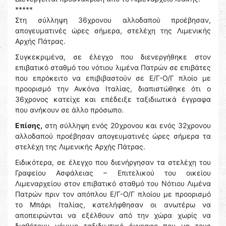
*****
Στη σύλληψη 36χρονου αλλοδαπού προέβησαν,
απογευματινές ώρες σήμερα, στελέχη της Λιμενικής
Αρχής Πάτρας.
Συγκεκριμένα, σε έλεγχο που διενεργήθηκε στον
επιβατικό σταθμό του νότιου λιμένα Πατρών σε επιβάτες
που επρόκειτο να επιβιβαστούν σε Ε/Γ-Ο/Γ πλοίο με
προορισμό την Ανκόνα Ιταλίας, διαπιστώθηκε ότι ο
36χρονος κατείχε και επέδειξε ταξιδιωτικά έγγραφα
που ανήκουν σε άλλο πρόσωπο.
Επίσης,
στη σύλληψη ενός 20χρονου και ενός 32χρονου
αλλοδαπού προέβησαν απογευματινές ώρες σήμερα τα
στελέχη της Λιμενικής Αρχής Πάτρας.
Ειδικότερα, σε έλεγχο που διενήργησαν τα στελέχη του
Γραφείου Ασφάλειας – Επιτελικού του οικείου
Λιμεναρχείου στον επιβατικό σταθμό του Νότιου Λιμένα
Πατρών πριν τον απόπλου Ε/Γ-Ο/Γ πλοίου με προορισμό
το Μπάρι Ιταλίας, κατελήφθησαν οι ανωτέρω να
αποπειρώνται να εξέλθουν από την χώρα χωρίς να
διαθέτουν νόμιμο ταξιδιωτικό έγγραφο που να τους