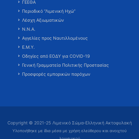
ΓΕΕΘΑ
Περιοδικό “Λιμενική Ηχώ”
Λέσχη Αξιωματικών
Ν.Ν.Α.
Αγγελίες προς Ναυτιλλομένους
Ε.Μ.Υ.
Οδηγίες από ΕΟΔΥ για COVID-19
Γενική Γραμματεία Πολιτικής Προστασίας
Προσφορές εμπορικών παρόχων
Copyright © 2021-25 Λιμενικό Σώμα-Ελληνική Ακτοφυλακή
Υλοποιήθηκε με ίδια μέσα με χρήση ελεύθερου και ανοιχτού
λογισμικού