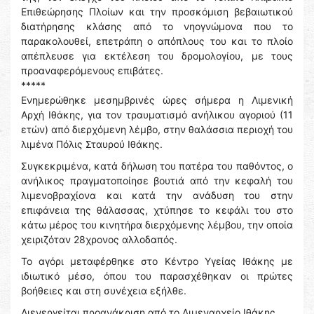
Επιθεώρησης Πλοίων και την προσκόμιση βεβαιωτικού
διατήρησης κλάσης από το νηογνώμονα που το
παρακολουθεί, επετράπη ο απόπλους του και το πλοίο
απέπλευσε για εκτέλεση του δρομολογίου, με τους
προαναφερόμενους επιβάτες.
*****
Ενημερώθηκε μεσημβρινές ώρες σήμερα η Λιμενική
Αρχή Ιθάκης, για τον τραυματισμό ανήλικου αγοριού (11
ετών) από διερχόμενη λέμβο, στην θαλάσσια περιοχή του
λιμένα Πόλις Σταυρού Ιθάκης.
Συγκεκριμένα, κατά δήλωση του πατέρα του παθόντος, ο
ανήλικος πραγματοποίησε βουτιά από την κεφαλή του
λιμενοβραχίονα και κατά την ανάδυση του στην
επιφάνεια της θάλασσας, χτύπησε το κεφάλι του στο
κάτω μέρος του κινητήρα διερχόμενης λέμβου, την οποία
χειριζόταν 28χρονος αλλοδαπός.
Το αγόρι μεταφέρθηκε στο Κέντρο Υγείας Ιθάκης με
ιδιωτικό μέσο, όπου του παρασχέθηκαν οι πρώτες
βοήθειες και στη συνέχεια εξήλθε.
Διενεργείται προανάκριση από το Λιμεναρχείο Ιθάκης.