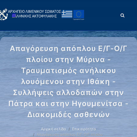
Απαγόρευση απόπλου Ε/Γ-Ο/Γ
πλοίου στην Μύρινα -
Τραυματισμός ανήλικου
λουόμενου στην Ιθάκη -
Συλλήψεις αλλοδαπών στην
Πάτρα και στην Ηγουμενίτσα -
Διακομιδές ασθενών
Αρχική σελίδα
Επικαιρότητα
Απαγόρευση απόπλου Ε/Γ-Ο/Γ πλοίου …