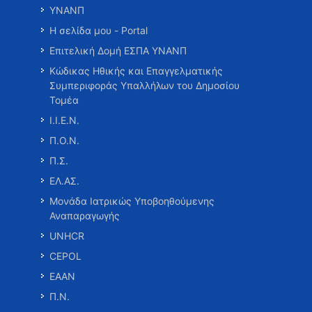
ΥΝΑΝΠ
Η σελίδα μου - Portal
Επιτελική Δομή ΕΣΠΑ ΥΝΑΝΠ
Κώδικας Ηθικής και Επαγγελματικής
Συμπεριφοράς Υπαλλήλων του Δημοσίου
Τομέα
Ι.Ι.Ε.Ν.
Π.Ο.Ν.
Π.Σ.
ΕΛ.ΑΣ.
Μονάδα Ιατρικώς Υποβοηθούμενης
Αναπαραγωγής
UNHCR
CEPOL
ΕΑΑΝ
Π.Ν.