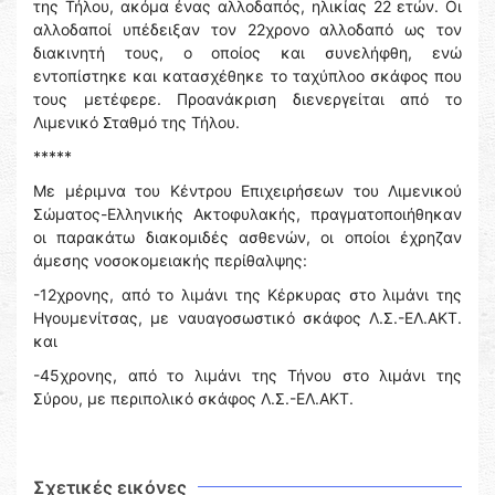
της Τήλου, ακόμα ένας αλλοδαπός, ηλικίας 22 ετών. Οι
αλλοδαποί υπέδειξαν τον 22χρονο αλλοδαπό ως τον
διακινητή τους, ο οποίος και συνελήφθη, ενώ
εντοπίστηκε και κατασχέθηκε το ταχύπλοο σκάφος που
τους μετέφερε. Προανάκριση διενεργείται από το
Λιμενικό Σταθμό της Τήλου.
*****
Με μέριμνα του Κέντρου Επιχειρήσεων του Λιμενικού
Σώματος-Ελληνικής Ακτοφυλακής, πραγματοποιήθηκαν
οι παρακάτω διακομιδές ασθενών, οι οποίοι έχρηζαν
άμεσης νοσοκομειακής περίθαλψης:
-12χρονης, από το λιμάνι της Κέρκυρας στο λιμάνι της
Ηγουμενίτσας, με ναυαγοσωστικό σκάφος Λ.Σ.-ΕΛ.ΑΚΤ.
και
-45χρονης, από το λιμάνι της Τήνου στο λιμάνι της
Σύρου, με περιπολικό σκάφος Λ.Σ.-ΕΛ.ΑΚΤ.
Σχετικές εικόνες