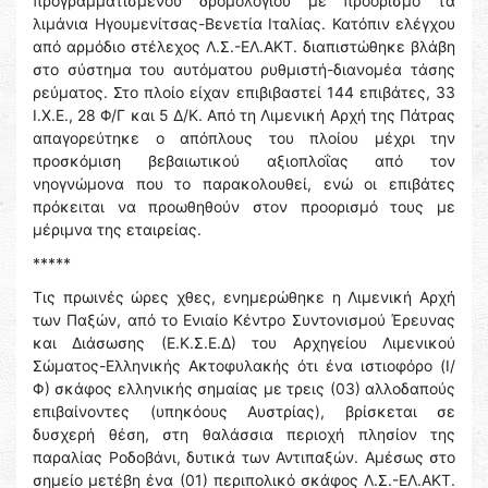
προγραμματισμένου δρομολογίου με προορισμό τα
λιμάνια Ηγουμενίτσας-Βενετία Ιταλίας. Κατόπιν ελέγχου
από αρμόδιο στέλεχος Λ.Σ.-ΕΛ.ΑΚΤ. διαπιστώθηκε βλάβη
στο σύστημα του αυτόματου ρυθμιστή-διανομέα τάσης
ρεύματος. Στο πλοίο είχαν επιβιβαστεί 144 επιβάτες, 33
Ι.Χ.Ε., 28 Φ/Γ και 5 Δ/Κ. Από τη Λιμενική Αρχή της Πάτρας
απαγορεύτηκε ο απόπλους του πλοίου μέχρι την
προσκόμιση βεβαιωτικού αξιοπλοΐας από τον
νηογνώμονα που το παρακολουθεί, ενώ οι επιβάτες
πρόκειται να προωθηθούν στον προορισμό τους με
μέριμνα της εταιρείας.
*****
Τις πρωινές ώρες χθες, ενημερώθηκε η Λιμενική Αρχή
των Παξών, από το Ενιαίο Κέντρο Συντονισμού Έρευνας
και Διάσωσης (Ε.Κ.Σ.Ε.Δ) του Αρχηγείου Λιμενικού
Σώματος-Ελληνικής Ακτοφυλακής ότι ένα ιστιοφόρο (Ι/
Φ) σκάφος ελληνικής σημαίας με τρεις (03) αλλοδαπούς
επιβαίνοντες (υπηκόους Αυστρίας), βρίσκεται σε
δυσχερή θέση, στη θαλάσσια περιοχή πλησίον της
παραλίας Ροδοβάνι, δυτικά των Αντιπαξών. Αμέσως στο
σημείο μετέβη ένα (01) περιπολικό σκάφος Λ.Σ.-ΕΛ.ΑΚΤ.