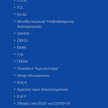
Π.Ο.Ν.
Π.Σ.
ΕΛ.ΑΣ.
Μονάδα Ιατρικώς Υποβοηθούμενης
Αναπαραγωγής
UNHCR
CEPOL
ΕΑΑΝ
Π.Ν.
ΓΕΕΘΑ
Περιοδικό “Λιμενική Ηχώ”
Λέσχη Αξιωματικών
Ν.Ν.Α.
Αγγελίες προς Ναυτιλλομένους
Ε.Μ.Υ.
Οδηγίες από ΕΟΔΥ για COVID-19