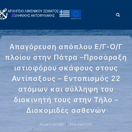
Απαγόρευση απόπλου Ε/Γ-Ο/Γ
πλοίου στην Πάτρα –Προσάραξη
ιστιοφόρου σκάφους στους
Αντίπαξους – Εντοπισμός 22
ατόμων και σύλληψη του
διακινητή τους στην Τήλο –
Διακομιδές ασθενών
Αρχική σελίδα
Επικαιρότητα
Απαγόρευση απόπλου Ε/Γ-Ο/Γ πλοίου …