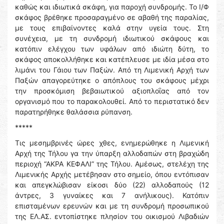
καθώς και ιδιωτικά σκάφη, για παροχή συνδρομής. Το Ι/Φ
σκάφος βρέθηκε προσαραγμένο σε αβαθή της παραλίας,
με τους επιβαίνοντες καλά στην υγεία τους. Στη
συνέχεια, με τη συνδρομή ιδιωτικού σκάφους και
κατόπιν ελέγχου των υφάλων από ιδιώτη δύτη, το
σκάφος αποκολλήθηκε και κατέπλευσε με ιδία μέσα στο
λιμάνι του Γάιου των Παξών. Από τη Λιμενική Αρχή των
Παξών απαγορεύτηκε ο απόπλους του σκάφους μέχρι
την προσκόμιση βεβαιωτικού αξιοπλοΐας από τον
οργανισμό που το παρακολουθεί. Από το περιστατικό δεν
παρατηρήθηκε θαλάσσια ρύπανση.
*****
Τις μεσημβρινές ώρες χθες, ενημερώθηκε η Λιμενική
Αρχή της Τήλου γα την ύπαρξη αλλοδαπών στη βραχώδη
περιοχή “ΑΚΡΑ ΚΕΦΑΛΙ” της Τήλου. Αμέσως, στελέχη της
Λιμενικής Αρχής μετέβησαν στο σημείο, όπου εντόπισαν
και απεγκλώβισαν είκοσι δύο (22) αλλοδαπούς (12
άντρες, 3 γυναίκες και 7 ανήλικους). Κατόπιν
επισταμένων ερευνών και με τη συνδρομή προσωπικού
της ΕΛ.ΑΣ. εντοπίστηκε πλησίον του οικισμού Λιβαδιών