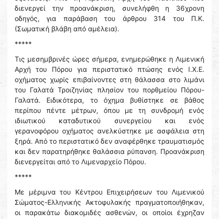
διενεργεί την προανάκριση, συνελήφθη η 36χρονη
οδηγός, για παράβαση του άρθρου 314 του Π.Κ.
(Σωματική βλάβη από αμέλεια).
*****
Τις μεσημβρινές ώρες σήμερα, ενημερώθηκε η Λιμενική
Αρχή του Πόρου για περιστατικό πτώσης ενός Ι.Χ.Ε.
οχήματος χωρίς επιβαίνοντες στη θάλασσα στο λιμάνι
του Γαλατά Τροιζηνίας πλησίον του πορθμείου Πόρου-
Γαλατά. Ειδικότερα, το όχημα βυθίστηκε σε βάθος
περίπου πέντε μέτρων, όπου με τη συνδρομή ενός
ιδιωτικού καταδυτικού συνεργείου και ενός
γερανοφόρου οχήματος ανελκύστηκε με ασφάλεια στη
ξηρά. Από το περιστατικό δεν αναφέρθηκε τραυματισμός
και δεν παρατηρήθηκε θαλάσσια ρύπανση. Προανάκριση
διενεργείται από το Λιμεναρχείο Πόρου.
*****
Με μέριμνα του Κέντρου Επιχειρήσεων του Λιμενικού
Σώματος-Ελληνικής Ακτοφυλακής πραγματοποιήθηκαν,
οι παρακάτω διακομιδές ασθενών, οι οποίοι έχρηζαν