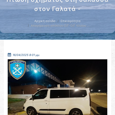
στον Γαλατά -
Αρχική σελίδα
Επικαιρότητα
Απαγόρευση απόπλου Ε/Γ-Ο/Γ πλοίου …
16/04/2025 8:01 μμ.