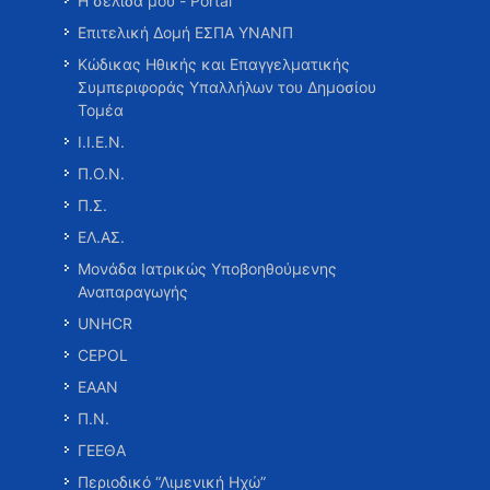
Η σελίδα μου - Portal
Επιτελική Δομή ΕΣΠΑ ΥΝΑΝΠ
Κώδικας Ηθικής και Επαγγελματικής
Συμπεριφοράς Υπαλλήλων του Δημοσίου
Τομέα
Ι.Ι.Ε.Ν.
Π.Ο.Ν.
Π.Σ.
ΕΛ.ΑΣ.
Μονάδα Ιατρικώς Υποβοηθούμενης
Αναπαραγωγής
UNHCR
CEPOL
ΕΑΑΝ
Π.Ν.
ΓΕΕΘΑ
Περιοδικό “Λιμενική Ηχώ”