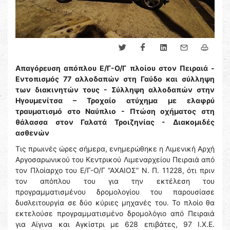
Απαγόρευση απόπλου Ε/Γ-Ο/Γ πλοίου στον Πειραιά -
Εντοπισμός 77 αλλοδαπών στη Γαύδο και σύλληψη
των διακινητών τους - Σύλληψη αλλοδαπών στην
Ηγουμενίτσα – Τροχαίο ατύχημα με ελαφρύ
τραυματισμό στο Ναύπλιο - Πτώση οχήματος στη
θάλασσα στον Γαλατά Τροιζηνίας - Διακομιδές
ασθενών
Τις πρωινές ώρες σήμερα, ενημερώθηκε η Λιμενική Αρχή
Αργοσαρωνικού του Κεντρικού Λιμεναρχείου Πειραιά από
τον Πλοίαρχο του Ε/Γ-Ο/Γ “ΑΧΑΙΟΣ” Ν. Π. 11228, ότι πριν
τον απόπλου του για την εκτέλεση του
προγραμματισμένου δρομολογίου του παρουσίασε
δυσλειτουργία σε δύο κύριες μηχανές του. Το πλοίο θα
εκτελούσε προγραμματισμένο δρομολόγιο από Πειραιά
για Αίγινα και Αγκίστρι με 628 επιβάτες, 97 Ι.Χ.Ε.