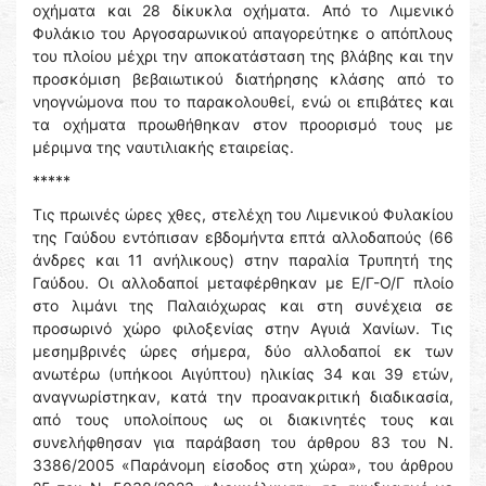
οχήματα και 28 δίκυκλα οχήματα. Από το Λιμενικό
Φυλάκιο του Αργοσαρωνικού απαγορεύτηκε ο απόπλους
του πλοίου μέχρι την αποκατάσταση της βλάβης και την
προσκόμιση βεβαιωτικού διατήρησης κλάσης από το
νηογνώμονα που το παρακολουθεί, ενώ οι επιβάτες και
τα οχήματα προωθήθηκαν στον προορισμό τους με
μέριμνα της ναυτιλιακής εταιρείας.
*****
Τις πρωινές ώρες χθες, στελέχη του Λιμενικού Φυλακίου
της Γαύδου εντόπισαν εβδομήντα επτά αλλοδαπούς (66
άνδρες και 11 ανήλικους) στην παραλία Τρυπητή της
Γαύδου. Οι αλλοδαποί μεταφέρθηκαν με Ε/Γ-Ο/Γ πλοίο
στο λιμάνι της Παλαιόχωρας και στη συνέχεια σε
προσωρινό χώρο φιλοξενίας στην Αγυιά Χανίων. Τις
μεσημβρινές ώρες σήμερα, δύο αλλοδαποί εκ των
ανωτέρω (υπήκοοι Αιγύπτου) ηλικίας 34 και 39 ετών,
αναγνωρίστηκαν, κατά την προανακριτική διαδικασία,
από τους υπολοίπους ως οι διακινητές τους και
συνελήφθησαν για παράβαση του άρθρου 83 του Ν.
3386/2005 «Παράνομη είσοδος στη χώρα», του άρθρου