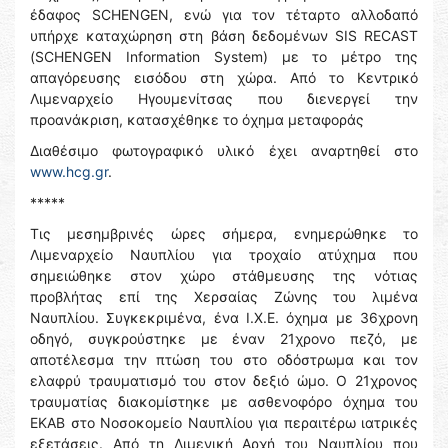
έδαφος SCHENGEN, ενώ για τον τέταρτο αλλοδαπό
υπήρχε καταχώρηση στη βάση δεδομένων SIS RECAST
(SCHENGEN Information System) με το μέτρο της
απαγόρευσης εισόδου στη χώρα. Από το Κεντρικό
Λιμεναρχείο Ηγουμενίτσας που διενεργεί την
προανάκριση, κατασχέθηκε το όχημα μεταφοράς
Διαθέσιμο φωτογραφικό υλικό έχει αναρτηθεί στο
www.hcg.gr
.
*****
Τις μεσημβρινές ώρες σήμερα, ενημερώθηκε το
Λιμεναρχείο Ναυπλίου για τροχαίο ατύχημα που
σημειώθηκε στον χώρο στάθμευσης της νότιας
προβλήτας επί της Χερσαίας Ζώνης του λιμένα
Ναυπλίου. Συγκεκριμένα, ένα Ι.Χ.Ε. όχημα με 36χρονη
οδηγό, συγκρούστηκε με έναν 21χρονο πεζό, με
αποτέλεσμα την πτώση του στο οδόστρωμα και τον
ελαφρύ τραυματισμό του στον δεξιό ώμο. Ο 21χρονος
τραυματίας διακομίστηκε με ασθενοφόρο όχημα του
ΕΚΑΒ στο Νοσοκομείο Ναυπλίου για περαιτέρω ιατρικές
εξετάσεις. Από τη Λιμενική Αρχή του Ναυπλίου που