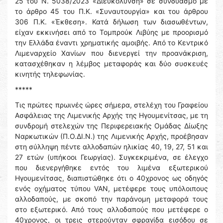
25 του Ν. 5038/2023 «Διευκόλυνση» σε συνδυασμό με
το άρθρο 45 του Π.Κ. «Συναυτουργία» και του άρθρου
306 Π.Κ. «Έκθεση». Κατά δήλωση των διασωθέντων,
είχαν εκκινήσει από το Τομπρούκ Λιβύης με προορισμό
την Ελλάδα έναντι χρηματικής αμοιβής. Από το Κεντρικό
Λιμεναρχείο Χανίων που διενεργεί την προανάκριση,
κατασχέθηκαν η λέμβος μεταφοράς και δύο συσκευές
κινητής τηλεφωνίας.
*****
Τις πρώτες πρωινές ώρες σήμερα, στελέχη του Γραφείου
Ασφάλειας της Λιμενικής Αρχής της Ηγουμενίτσας, με τη
συνδρομή στελεχών της Περιφερειακής Ομάδας Δίωξης
Ναρκωτικών (Π.Ο.ΔΙ.Ν.) της Λιμενικής Αρχής, προέβησαν
στη σύλληψη πέντε αλλοδαπών ηλικίας 40, 19, 27, 51 και
27 ετών (υπήκοοι Γεωργίας). Συγκεκριμένα, σε έλεγχο
που διενεργήθηκε εντός του λιμένα εξωτερικού
Ηγουμενίτσας, διαπιστώθηκε ότι ο 40χρονος ως οδηγός
ενός οχήματος τύπου VAN, μετέφερε τους υπόλοιπους
αλλοδαπούς, με σκοπό την παράνομη μεταφορά τους
στο εξωτερικό. Από τους αλλοδαπούς που μετέφερε ο
40χρονος, οι τρεις στερούνταν σφραγίδα εισόδου σε