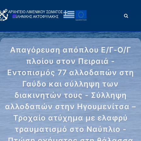
Απαγόρευση απόπλου Ε/Γ-Ο/Γ
πλοίου στον Πειραιά -
Εντοπισμός 77 αλλοδαπών στη
Γαύδο και σύλληψη των
διακινητών τους - Σύλληψη
αλλοδαπών στην Ηγουμενίτσα –
Τροχαίο ατύχημα με ελαφρύ
τραυματισμό στο Ναύπλιο -
Πτώση οχήματος στη θάλασσα