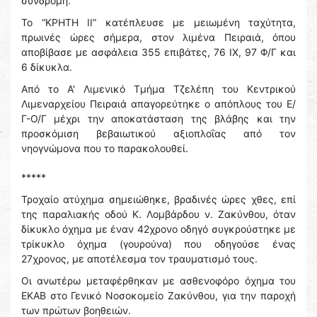
συνδρομή.
Το “ΚΡΗΤΗ ΙΙ” κατέπλευσε με μειωμένη ταχύτητα,
πρωινές ώρες σήμερα, στον λιμένα Πειραιά, όπου
αποβίβασε με ασφάλεια 355 επιβάτες, 76 ΙΧ, 97 Φ/Γ και
6 δίκυκλα.
Από το Α' Λιμενικό Τμήμα Τζελέπη του Κεντρικού
Λιμεναρχείου Πειραιά απαγορεύτηκε ο απόπλους του Ε/
Γ-Ο/Γ μέχρι την αποκατάσταση της βλάβης και την
προσκόμιση βεβαιωτικού αξιοπλοΐας από τον
νηογνώμονα που το παρακολουθεί.
*****
Τροχαίο ατύχημα σημειώθηκε, βραδινές ώρες χθες, επί
της παραλιακής οδού Κ. Λομβάρδου ν. Ζακύνθου, όταν
δίκυκλο όχημα με έναν 42χρονο οδηγό συγκρούστηκε με
τρίκυκλο όχημα (γουρούνα) που οδηγούσε ένας
27χρονος, με αποτέλεσμα τον τραυματισμό τους.
Οι ανωτέρω μεταφέρθηκαν με ασθενοφόρο όχημα του
ΕΚΑΒ στο Γενικό Νοσοκομείο Ζακύνθου, για την παροχή
των πρώτων βοηθειών.