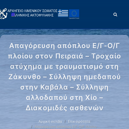
Απαγόρευση απόπλου Ε/Γ-Ο/Γ
πλοίου στον Πειραιά – Τροχαίο
ατύχημα με τραυματισμό στη
Ζάκυνθο – Σύλληψη ημεδαπού
στην Καβάλα – Σύλληψη
αλλοδαπού στη Χίο –
Διακομιδές ασθενών
Αρχική σελίδα
Επικαιρότητα
Απαγόρευση απόπλου Ε/Γ-Ο/Γ πλοίου …