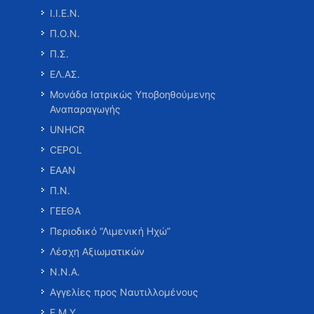
Ι.Ι.Ε.Ν.
Π.Ο.Ν.
Π.Σ.
ΕΛ.ΑΣ.
Μονάδα Ιατρικώς Υποβοηθούμενης
Αναπαραγωγής
UNHCR
CEPOL
ΕΑΑΝ
Π.Ν.
ΓΕΕΘΑ
Περιοδικό “Λιμενική Ηχώ”
Λέσχη Αξιωματικών
Ν.Ν.Α.
Αγγελίες προς Ναυτιλλομένους
Ε.Μ.Υ.