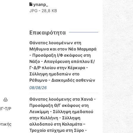
ynanp_
JPG - 28,8 KB
Επικαιρότητα
Θάνατος λουομένων στη
Μήθυμνα και στον Νέο Μαρμαρά
- Προσάραξη Ι/Φ σκάφους στη
Νάξο - Απαγόρευση απόπλου Ε/
Γ-Δ/Ρ πλοίου στην Κέρκυρα -
Σύλληψη ημεδαπών στο
Ρέθυμνο - Διακομιδές ασθενών
08/08/26
Θάνατος λουόμενης στα Χανιά -
Προσάραξη Θ/Γ σκάφους στη
/Γ-Τ/Ρ
Λευκίμμη - Σύλληψη ημεδαπού
στην Κυλλήνη - Σύλληψη
τικής
αλλοδαπού στη Καλαμάτα –
Τροχαίο ατύχημα στη Σύρο -