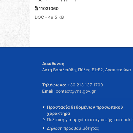
11031060
DOC
- 49,5 KB
Διεύθυνση
Ακτή Βασιλειάδη, Πύλες Ε1-Ε2, Δραπετσώνα
Τηλέφωνο:
+30 213 137 1700
Email:
contact@yna.gov.gr
Προστασία δεδομένων προσωπικού
χαρακτήρα
Πολιτική για αρχεία καταγραφής και cooki
Δήλωση προσβασιμότητας