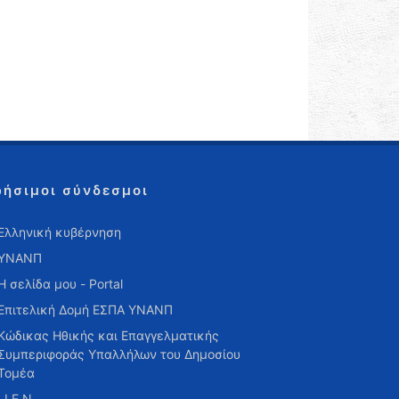
ρήσιμοι σύνδεσμοι
Ελληνική κυβέρνηση
ΥΝΑΝΠ
Η σελίδα μου - Portal
Επιτελική Δομή ΕΣΠΑ ΥΝΑΝΠ
Κώδικας Ηθικής και Επαγγελματικής
Συμπεριφοράς Υπαλλήλων του Δημοσίου
Τομέα
Ι.Ι.Ε.Ν.