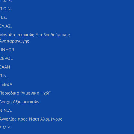
Π.Ο.Ν.
Π.Σ.
ΕΛ.ΑΣ.
Μονάδα Ιατρικώς Υποβοηθούμενης
Αναπαραγωγής
UNHCR
CEPOL
ΕΑΑΝ
Π.Ν.
ΓΕΕΘΑ
Περιοδικό “Λιμενική Ηχώ”
Λέσχη Αξιωματικών
Ν.Ν.Α.
Αγγελίες προς Ναυτιλλομένους
Ε.Μ.Υ.