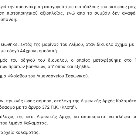
εργεί την προανάκριση απαγορεύτηκε ο απόπλους του σκάφους μέχ
η πιστοποιητικού αξιοπλοΐας, ενώ από το συμβάν δεν αναφέ
ρύπανση.
ειώθηκε, εντός της μαρίνας του Αλίμου, όταν δίκυκλο όχημα με
 με οδηγό 44χρονη ημεδαπή.
σμός του οδηγού του δίκυκλου, ο οποίος μεταφέρθηκε στο Γ
των πρώτων βοηθειών, απ’ όπου και εξήλθε.
μήμα Φλοίσβου του Λιμεναρχείου Σαρωνικού.
, πρωινές ώρες σήμερα, στελέχη της Λιμενικής Αρχής Καλαμάτα
δυασμό με το άρθρο 372 Π.Κ. (Κλοπή).
έλεχος της εκεί Λιμενικής Αρχής να αποπειράται να κλέψει σα
 του λιμένα Καλαμάτας.
ναρχείο Καλαμάτας.