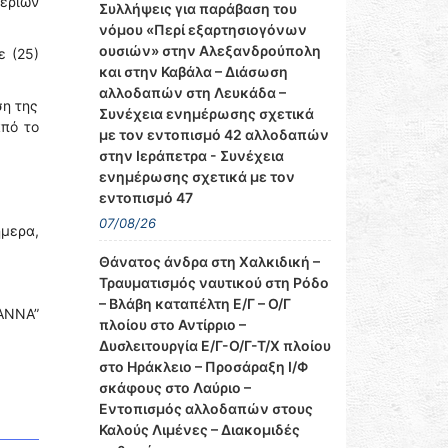
αερίων
Συλλήψεις για παράβαση του
νόμου «Περί εξαρτησιογόνων
ουσιών» στην Αλεξανδρούπολη
ε (25)
και στην Καβάλα – Διάσωση
αλλοδαπών στη Λευκάδα –
ση της
Συνέχεια ενημέρωσης σχετικά
πό το
με τον εντοπισμό 42 αλλοδαπών
στην Ιεράπετρα - Συνέχεια
ενημέρωσης σχετικά με τον
εντοπισμό 47
07/08/26
ήμερα,
Θάνατος άνδρα στη Χαλκιδική –
Τραυματισμός ναυτικού στη Ρόδο
– Βλάβη καταπέλτη Ε/Γ – Ο/Γ
ΑΝΝΑ”
πλοίου στο Αντίρριο –
Δυσλειτουργία Ε/Γ-Ο/Γ-Τ/Χ πλοίου
στο Ηράκλειο – Προσάραξη Ι/Φ
σκάφους στο Λαύριο –
Εντοπισμός αλλοδαπών στους
Καλούς Λιμένες – Διακομιδές