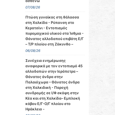
ασθενώ
07/08/26
Πτώση γυναίκας στη θάλασσα
στη Χαλκίδα - Ρύπανση στο
Κερατσίνι - Εντοπισμός
πυρομαχικού υλικού στα Ίσθμια -
Θάνατος αλλοδαπού επιβάτη Ε/Γ
– Τ/Ρ πλοίου στη Ζάκυνθο –
06/08/26
Συνέχεια ενημέρωσης
αναφορικά με τον εντοπισμό 45
αλλοδαπών στην Ιεράπετρα –
Θάνατος άνδρα στην
Παλαιόχωρα – Θάνατος άνδρα
στη Χαλκιδική - Παροχή
συνδρομής σε Ι/Φ σκάφη στην
Κέα και στη Χαλκίδα– Εμπλοκή
κάβου Ε/Γ-Ο/Γ πλοίου στο
Ηράκλειο -