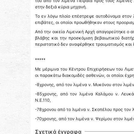
του από τον λιμένα Πειραιά προς τους λιμένες
στην δεξιά κύρια μηχανή.
Το εν λόγω πλοίο επέστρεψε αυτοδύναμα στον λ
επιβάτες, οι οποίοι προωθήθηκαν στους προορισμ
Από την οικεία Λιμενική Αρχή απαγορεύτηκε ο
βλάβης και την προσκόμιση βεβαιωτικού διατ
περιστατικό δεν αναφέρθηκε τραυματισμός και
*****
Με μέριμνα του Κέντρου Επιχειρήσεων του Λιμ
οι παρακάτω διακομιδές ασθενών, οι οποίοι έχ
-8χρονης, από τον λιμένα ν. Μυκόνου στον λιμένα
-85χρονης, από τον λιμένα Καλάμου ν. Λευκά
Ν.Ε.110,
-78χρονου από το λιμένα ν. Σκοπέλου προς τον 
-70χρονης, από τον λιμένα ν. Ψερίμου στον λιμέ
Σχετικά έγγραφα