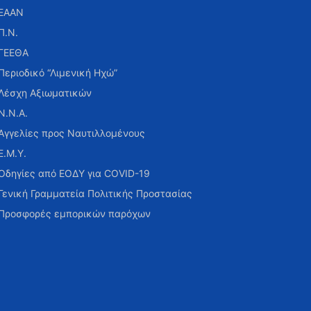
ΕΑΑΝ
Π.Ν.
ΓΕΕΘΑ
Περιοδικό “Λιμενική Ηχώ”
Λέσχη Αξιωματικών
Ν.Ν.Α.
Αγγελίες προς Ναυτιλλομένους
Ε.Μ.Υ.
Οδηγίες από ΕΟΔΥ για COVID-19
Γενική Γραμματεία Πολιτικής Προστασίας
Προσφορές εμπορικών παρόχων