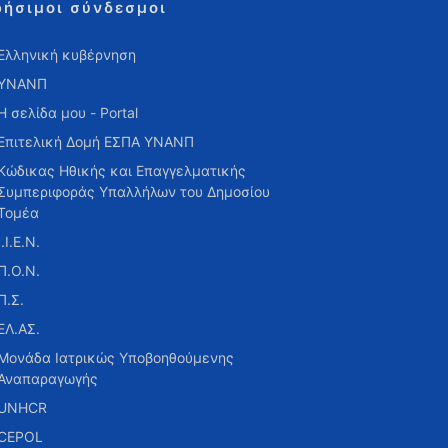
ρήσιμοι σύνδεσμοι
Ελληνική κυβέρνηση
ΥΝΑΝΠ
Η σελίδα μου - Portal
Επιτελική Δομή ΕΣΠΑ ΥΝΑΝΠ
Κώδικας Ηθικής και Επαγγελματικής
Συμπεριφοράς Υπαλλήλων του Δημοσίου
Τομέα
Ι.Ι.Ε.Ν.
Π.Ο.Ν.
Π.Σ.
ΕΛ.ΑΣ.
Μονάδα Ιατρικώς Υποβοηθούμενης
Αναπαραγωγής
UNHCR
CEPOL