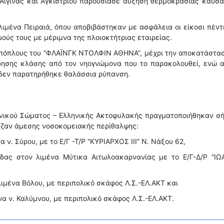
 Αίγινας και Αγκιστρίου παρουσίασε αύξηση θερμοκρασίας καυσ
ιμένα Πειραιά, όπου αποβιβάστηκαν με ασφάλεια οι είκοσι πέντ
ούς τους με μέριμνα της πλοιοκτήτριας εταιρείας.
 απόπλους του “ΦΛΑΪΝΓΚ ΝΤΟΛΦΙΝ ΑΘΗΝΑ”, μέχρι την αποκατάστα
ήρησης κλάσης από τον νηογνώμονα που το παρακολουθεί, ενώ α
 δεν παρατηρήθηκε θαλάσσια ρύπανση.
ενικού Σώματος – Ελληνικής Ακτοφυλακής πραγματοποιήθηκαν σ
ρηζαν άμεσης νοσοκομειακής περίθαλψης:
 ν. Σύρου, με το Ε/Γ -Τ/Ρ “ΚΥΡΙΑΡΧΟΣ IΙΙ” Ν. Νάξου 62,
δας στον λιμένα Μύτικα Αιτωλοακαρνανίας με το Ε/Γ-Δ/Ρ “ΙΩ
λιμένα Βόλου, με περιπολικό σκάφος Λ.Σ.-ΕΛ.ΑΚΤ και
να ν. Καλύμνου, με περιπολικό σκάφος Λ.Σ.-ΕΛ.ΑΚΤ.