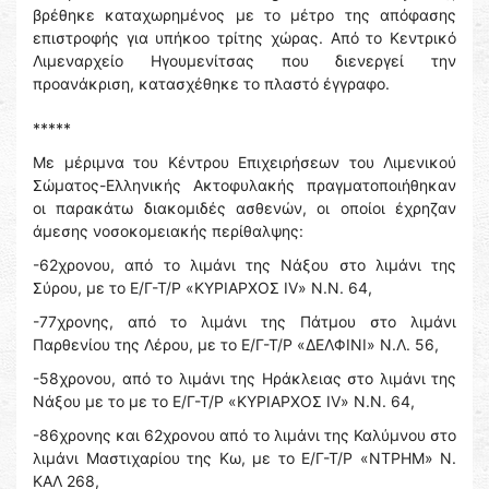
βρέθηκε καταχωρημένος με το μέτρο της απόφασης
επιστροφής για υπήκοο τρίτης χώρας. Από το Κεντρικό
Λιμεναρχείο Ηγουμενίτσας που διενεργεί την
προανάκριση, κατασχέθηκε το πλαστό έγγραφο.
*****
Με μέριμνα του Κέντρου Επιχειρήσεων του Λιμενικού
Σώματος-Ελληνικής Ακτοφυλακής πραγματοποιήθηκαν
οι παρακάτω διακομιδές ασθενών, οι οποίοι έχρηζαν
άμεσης νοσοκομειακής περίθαλψης:
-62χρονου, από το λιμάνι της Νάξου στο λιμάνι της
Σύρου, με το Ε/Γ-Τ/Ρ «ΚΥΡΙΑΡΧΟΣ ΙV» Ν.Ν. 64,
-77χρονης, από το λιμάνι της Πάτμου στο λιμάνι
Παρθενίου της Λέρου, με το Ε/Γ-Τ/Ρ «ΔΕΛΦΙΝΙ» Ν.Λ. 56,
-58χρονου, από το λιμάνι της Ηράκλειας στο λιμάνι της
Νάξου με το με το Ε/Γ-Τ/Ρ «ΚΥΡΙΑΡΧΟΣ ΙV» Ν.Ν. 64,
-86χρονης και 62χρονου από το λιμάνι της Καλύμνου στο
λιμάνι Μαστιχαρίου της Κω, με το Ε/Γ-Τ/Ρ «ΝΤΡΗΜ» Ν.
ΚΑΛ 268,