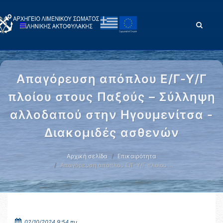
Απαγόρευση απόπλου Ε/Γ-Υ/Γ
πλοίου στους Παξούς – Σύλληψη
αλλοδαπού στην Ηγουμενίτσα -
Διακομιδές ασθενών
Αρχική σελίδα
Επικαιρότητα
Απαγόρευση απόπλου Ε/Γ-Υ/Γ πλοίου …
02/10/2024 9:54 πμ.