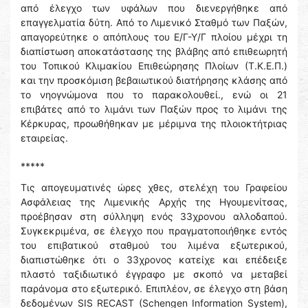
από έλεγχο των υφάλων που διενεργήθηκε από
επαγγελματία δύτη. Από το Λιμενικό Σταθμό των Παξών,
απαγορεύτηκε ο απόπλους του Ε/Γ-Υ/Γ πλοίου μέχρι τη
διαπίστωση αποκατάστασης της βλάβης από επιθεωρητή
του Τοπικού Κλιμακίου Επιθεώρησης Πλοίων (Τ.Κ.Ε.Π.)
και την προσκόμιση βεβαιωτικού διατήρησης κλάσης από
το νηογνώμονα που το παρακολουθεί., ενώ οι 21
επιβάτες από το λιμάνι των Παξών προς το λιμάνι της
Κέρκυρας, προωθήθηκαν με μέριμνα της πλοιοκτήτριας
εταιρείας.
*****
Τις απογευματινές ώρες χθες, στελέχη του Γραφείου
Ασφάλειας της Λιμενικής Αρχής της Ηγουμενίτσας,
προέβησαν στη σύλληψη ενός 33χρονου αλλοδαπού.
Συγκεκριμένα, σε έλεγχο που πραγματοποιήθηκε εντός
του επιβατικού σταθμού του λιμένα εξωτερικού,
διαπιστώθηκε ότι ο 33χρονος κατείχε και επέδειξε
πλαστό ταξιδιωτικό έγγραφο με σκοπό να μεταβεί
παράνομα στο εξωτερικό. Επιπλέον, σε έλεγχο στη βάση
δεδομένων SIS RECAST (Schengen Information System),