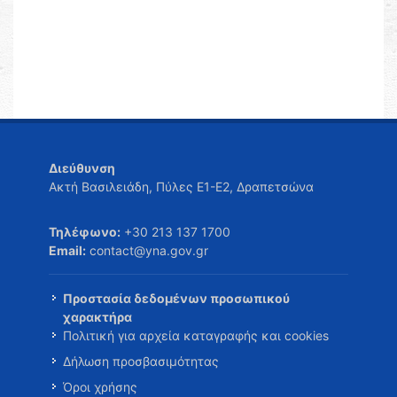
Διεύθυνση
Ακτή Βασιλειάδη, Πύλες Ε1-Ε2, Δραπετσώνα
Τηλέφωνο:
+30 213 137 1700
Email:
contact@yna.gov.gr
Προστασία δεδομένων προσωπικού
χαρακτήρα
Πολιτική για αρχεία καταγραφής και cookies
Δήλωση προσβασιμότητας
Όροι χρήσης