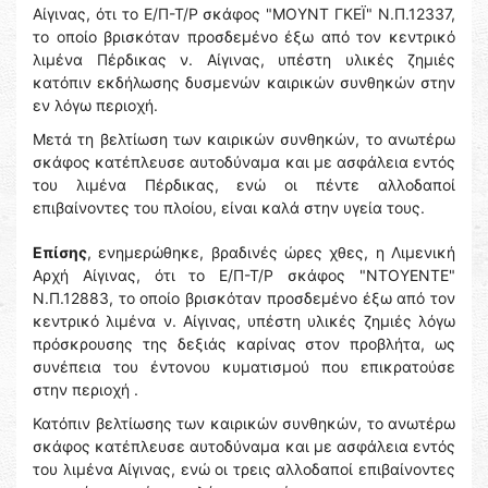
Αίγινας, ότι το Ε/Π-Τ/Ρ σκάφος "ΜΟΥΝΤ ΓΚΕΪ" Ν.Π.12337,
το οποίο βρισκόταν προσδεμένο έξω από τον κεντρικό
λιμένα Πέρδικας ν. Αίγινας, υπέστη υλικές ζημιές
κατόπιν εκδήλωσης δυσμενών καιρικών συνθηκών στην
εν λόγω περιοχή.
Μετά τη βελτίωση των καιρικών συνθηκών, το ανωτέρω
σκάφος κατέπλευσε αυτοδύναμα και με ασφάλεια εντός
του λιμένα Πέρδικας, ενώ οι πέντε αλλοδαποί
επιβαίνοντες του πλοίου, είναι καλά στην υγεία τους.
Επίσης
, ενημερώθηκε, βραδινές ώρες χθες, η Λιμενική
Αρχή Αίγινας, ότι το Ε/Π-Τ/Ρ σκάφος "ΝΤΟΥΕΝΤΕ"
Ν.Π.12883, το οποίο βρισκόταν προσδεμένο έξω από τον
κεντρικό λιμένα ν. Αίγινας, υπέστη υλικές ζημιές λόγω
πρόσκρουσης της δεξιάς καρίνας στον προβλήτα, ως
συνέπεια του έντονου κυματισμού που επικρατούσε
στην περιοχή .
Κατόπιν βελτίωσης των καιρικών συνθηκών, το ανωτέρω
σκάφος κατέπλευσε αυτοδύναμα και με ασφάλεια εντός
του λιμένα Αίγινας, ενώ οι τρεις αλλοδαποί επιβαίνοντες