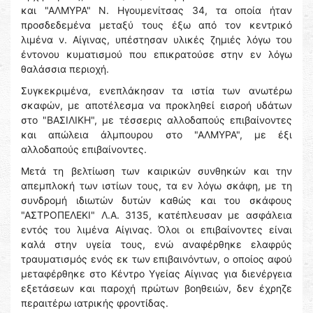
και "ΑΛΜΥΡΑ" Ν. Ηγουμενίτσας 34, τα οποία ήταν
προσδεδεμένα μεταξύ τους έξω από τον κεντρικό
λιμένα ν. Αίγινας, υπέστησαν υλικές ζημιές λόγω του
έντονου κυματισμού που επικρατούσε στην εν λόγω
θαλάσσια περιοχή.
Συγκεκριμένα, ενεπλάκησαν τα ιστία των ανωτέρω
σκαφών, με αποτέλεσμα να προκληθεί εισροή υδάτων
στο "ΒΑΣΙΛΙΚΗ", με τέσσερις αλλοδαπούς επιβαίνοντες
και απώλεια άλμπουρου στο "ΑΛΜΥΡΑ", με έξι
αλλοδαπούς επιβαίνοντες.
Μετά τη βελτίωση των καιρικών συνθηκών και την
απεμπλοκή των ιστίων τους, τα εν λόγω σκάφη, με τη
συνδρομή ιδιωτών δυτών καθώς και του σκάφους
"ΑΣΤΡΟΠΕΛΕΚΙ" Λ.Α. 3135, κατέπλευσαν με ασφάλεια
εντός του λιμένα Αίγινας. Όλοι οι επιβαίνοντες είναι
καλά στην υγεία τους, ενώ αναφέρθηκε ελαφρύς
τραυματισμός ενός εκ των επιβαινόντων, ο οποίος αφού
μεταφέρθηκε στο Κέντρο Υγείας Αίγινας για διενέργεια
εξετάσεων και παροχή πρώτων βοηθειών, δεν έχρηζε
περαιτέρω ιατρικής φροντίδας.