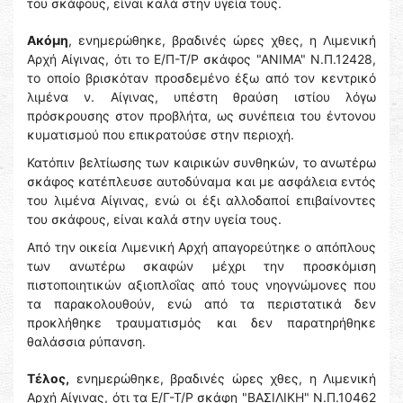
του σκάφους, είναι καλά στην υγεία τους.
Ακόμη
, ενημερώθηκε, βραδινές ώρες χθες, η Λιμενική
Αρχή Αίγινας, ότι το Ε/Π-Τ/Ρ σκάφος "ΑΝΙΜΑ" Ν.Π.12428,
το οποίο βρισκόταν προσδεμένο έξω από τον κεντρικό
λιμένα ν. Αίγινας, υπέστη θραύση ιστίου λόγω
πρόσκρουσης στον προβλήτα, ως συνέπεια του έντονου
κυματισμού που επικρατούσε στην περιοχή.
Κατόπιν βελτίωσης των καιρικών συνθηκών, το ανωτέρω
σκάφος κατέπλευσε αυτοδύναμα και με ασφάλεια εντός
του λιμένα Αίγινας, ενώ οι έξι αλλοδαποί επιβαίνοντες
του σκάφους, είναι καλά στην υγεία τους.
Από την οικεία Λιμενική Αρχή απαγορεύτηκε ο απόπλους
των ανωτέρω σκαφών μέχρι την προσκόμιση
πιστοποιητικών αξιοπλοΐας από τους νηογνώμονες που
τα παρακολουθούν, ενώ από τα περιστατικά δεν
προκλήθηκε τραυματισμός και δεν παρατηρήθηκε
θαλάσσια ρύπανση.
Τέλος,
ενημερώθηκε, βραδινές ώρες χθες, η Λιμενική
Αρχή Αίγινας, ότι τα Ε/Γ-Τ/Ρ σκάφη "ΒΑΣΙΛΙΚΗ" Ν.Π.10462