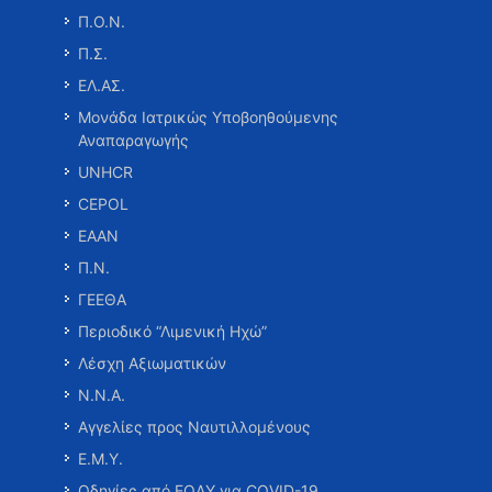
Π.Ο.Ν.
Π.Σ.
ΕΛ.ΑΣ.
Μονάδα Ιατρικώς Υποβοηθούμενης
Αναπαραγωγής
UNHCR
CEPOL
ΕΑΑΝ
Π.Ν.
ΓΕΕΘΑ
Περιοδικό “Λιμενική Ηχώ”
Λέσχη Αξιωματικών
Ν.Ν.Α.
Αγγελίες προς Ναυτιλλομένους
Ε.Μ.Υ.
Οδηγίες από ΕΟΔΥ για COVID-19