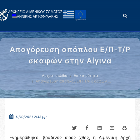
Απαγόρευση απόπλου Ε/Π-Τ/Ρ
σκαφών στην Αίγινα
Αρχική σελίδα
Επικαιρότητα
Απαγόρευση απόπλου Ε/Π-Τ/Ρ σκαφών …
11/10/2021 2:33 μμ.
Ενημερώθηκε, βραδινές ώρες χθες, η Λιμενική Αρχή