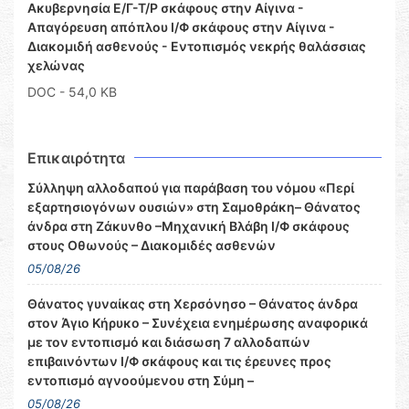
Ακυβερνησία Ε/Γ-Τ/Ρ σκάφους στην Αίγινα -
Απαγόρευση απόπλου Ι/Φ σκάφους στην Αίγινα -
Διακομιδή ασθενούς - Εντοπισμός νεκρής θαλάσσιας
χελώνας
DOC
- 54,0 KB
Επικαιρότητα
Σύλληψη αλλοδαπού για παράβαση του νόμου «Περί
εξαρτησιογόνων ουσιών» στη Σαμοθράκη– Θάνατος
άνδρα στη Ζάκυνθο –Μηχανική Βλάβη Ι/Φ σκάφους
στους Οθωνούς – Διακομιδές ασθενών
05/08/26
Θάνατος γυναίκας στη Χερσόνησο – Θάνατος άνδρα
στον Άγιο Κήρυκο – Συνέχεια ενημέρωσης αναφορικά
με τον εντοπισμό και διάσωση 7 αλλοδαπών
επιβαινόντων Ι/Φ σκάφους και τις έρευνες προς
εντοπισμό αγνοούμενου στη Σύμη –
05/08/26