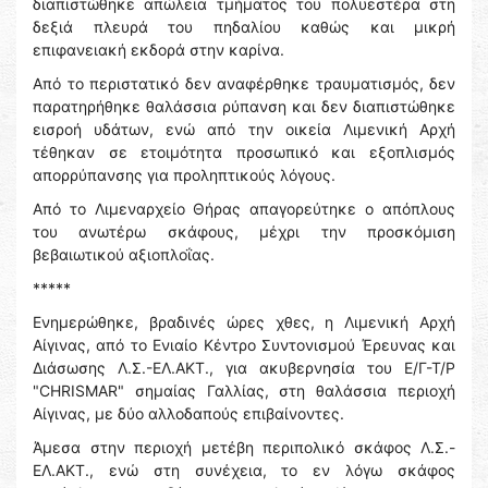
διαπιστώθηκε απώλεια τμήματος του πολυεστέρα στη
δεξιά πλευρά του πηδαλίου καθώς και μικρή
επιφανειακή εκδορά στην καρίνα.
Από το περιστατικό δεν αναφέρθηκε τραυματισμός, δεν
παρατηρήθηκε θαλάσσια ρύπανση και δεν διαπιστώθηκε
εισροή υδάτων, ενώ από την οικεία Λιμενική Αρχή
τέθηκαν σε ετοιμότητα προσωπικό και εξοπλισμός
απορρύπανσης για προληπτικούς λόγους.
Από το Λιμεναρχείο Θήρας απαγορεύτηκε ο απόπλους
του ανωτέρω σκάφους, μέχρι την προσκόμιση
βεβαιωτικού αξιοπλοΐας.
*****
Ενημερώθηκε, βραδινές ώρες χθες, η Λιμενική Αρχή
Αίγινας, από το Ενιαίο Κέντρο Συντονισμού Έρευνας και
Διάσωσης Λ.Σ.-ΕΛ.ΑΚΤ., για ακυβερνησία του Ε/Γ-Τ/Ρ
"CHRISMAR" σημαίας Γαλλίας, στη θαλάσσια περιοχή
Αίγινας, με δύο αλλοδαπούς επιβαίνοντες.
Άμεσα στην περιοχή μετέβη περιπολικό σκάφος Λ.Σ.-
ΕΛ.ΑΚΤ., ενώ στη συνέχεια, το εν λόγω σκάφος