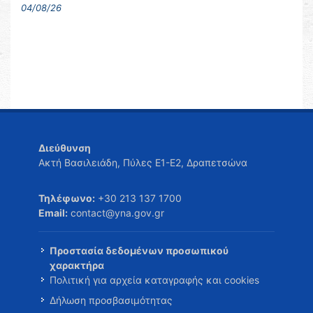
04/08/26
Διεύθυνση
Ακτή Βασιλειάδη, Πύλες Ε1-Ε2, Δραπετσώνα
Τηλέφωνο:
+30 213 137 1700
Email:
contact@yna.gov.gr
Προστασία δεδομένων προσωπικού
χαρακτήρα
Πολιτική για αρχεία καταγραφής και cookies
Δήλωση προσβασιμότητας