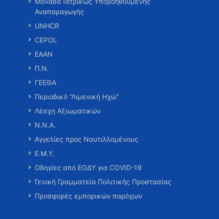
Μονάδα Ιατρικώς Υποβοηθούμενης
Αναπαραγωγής
UNHCR
CEPOL
ΕΑΑΝ
Π.Ν.
ΓΕΕΘΑ
Περιοδικό “Λιμενική Ηχώ”
Λέσχη Αξιωματικών
Ν.Ν.Α.
Αγγελίες προς Ναυτιλλομένους
Ε.Μ.Υ.
Οδηγίες από ΕΟΔΥ για COVID-19
Γενική Γραμματεία Πολιτικής Προστασίας
Προσφορές εμπορικών παρόχων