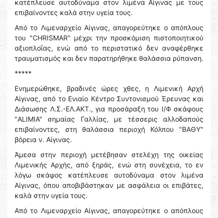
κατέπλευσε αυτοδύναμα στον λιμένα Αίγινας με τους
επιβαίνοντες καλά στην υγεία τους.
Από το Λιμεναρχείο Αίγινας, απαγορεύτηκε ο απόπλους
του "CHRISMAR" μέχρι την προσκόμιση πιστοποιητικού
αξιοπλοΐας, ενώ από το περιστατικό δεν αναφέρθηκε
τραυματισμός και δεν παρατηρήθηκε θαλάσσια ρύπανση.
*****
Ενημερώθηκε, βραδινές ώρες χθες, η Λιμενική Αρχή
Αίγινας, από το Ενιαίο Κέντρο Συντονισμού Έρευνας και
Διάσωσης Λ.Σ.-ΕΛ.ΑΚΤ., για προσάραξη του Ι/Φ σκάφους
"ALIΜIA" σημαίας Γαλλίας, με τέσσερις αλλοδαπούς
επιβαίνοντες, στη θαλάσσια περιοχή Κόλπου "ΒΑΘΥ"
βόρεια ν. Αίγινας.
Άμεσα στην περιοχή μετέβησαν στελέχη της οικείας
Λιμενικής Αρχής, από ξηράς, ενώ στη συνέχεια, το εν
λόγω σκάφος κατέπλευσε αυτοδύναμα στον λιμένα
Αίγινας, όπου αποβιβάστηκαν με ασφάλεια οι επιβάτες,
καλά στην υγεία τους.
Από το Λιμεναρχείο Αίγινας, απαγορεύτηκε ο απόπλους