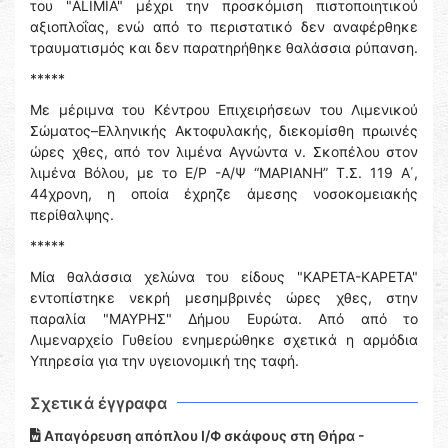
του "ALIΜIA" μέχρι την προσκόμιση πιστοποιητικού
αξιοπλοΐας, ενώ από το περιστατικό δεν αναφέρθηκε
τραυματισμός και δεν παρατηρήθηκε θαλάσσια ρύπανση.
*****
Με μέριμνα του Κέντρου Επιχειρήσεων του Λιμενικού
Σώματος–Ελληνικής Ακτοφυλακής, διεκομίσθη πρωινές
ώρες χθες, από τον λιμένα Αγνώντα ν. Σκοπέλου στον
λιμένα Βόλου, με το Ε/Ρ -Α/Ψ “ΜΑΡΙΑΝΗ” Τ.Σ. 119 Α΄,
44χρονη, η οποία έχρηζε άμεσης νοσοκομειακής
περίθαλψης.
*****
Μία θαλάσσια χελώνα του είδους "ΚΑΡΕΤΑ-ΚΑΡΕΤΑ"
εντοπίστηκε νεκρή μεσημβρινές ώρες χθες, στην
παραλία "ΜΑΥΡΗΣ" Δήμου Ευρώτα. Από από το
Λιμεναρχείο Γυθείου ενημερώθηκε σχετικά η αρμόδια
Υπηρεσία για την υγειονομική της ταφή.
Σχετικά έγγραφα
Απαγόρευση απόπλου Ι/Φ σκάφους στη Θήρα -