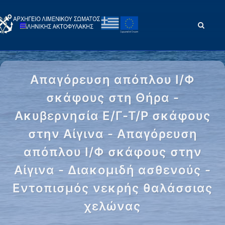
Απαγόρευση απόπλου Ι/Φ
σκάφους στη Θήρα -
Ακυβερνησία Ε/Γ-Τ/Ρ σκάφους
στην Αίγινα - Απαγόρευση
απόπλου Ι/Φ σκάφους στην
Αίγινα - Διακομιδή ασθενούς -
Εντοπισμός νεκρής θαλάσσιας
χελώνας