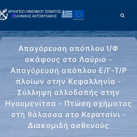
Απαγόρευση απόπλου Ι/Φ
σκάφους στο Λαύριο -
Απαγόρευση απόπλου Ε/Γ-Τ/Ρ
πλοίων στην Κεφαλληνία -
Σύλληψη αλλοδαπής στην
Ηγουμενίτσα - Πτώση οχήματος
στη θάλασσα στο Κερατσίνι -
Διακομιδή ασθενούς