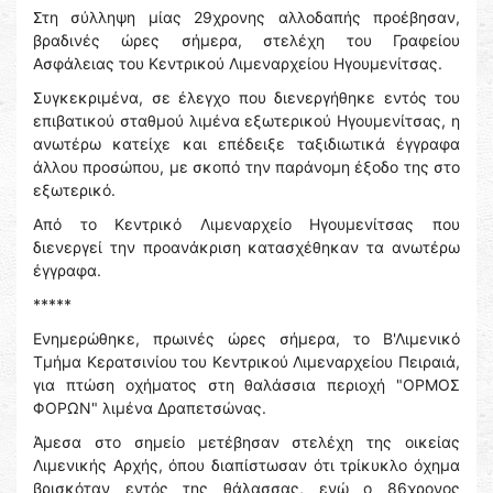
Στη σύλληψη μίας 29χρονης αλλοδαπής προέβησαν,
βραδινές ώρες σήμερα, στελέχη του Γραφείου
Ασφάλειας του Κεντρικού Λιμεναρχείου Ηγουμενίτσας.
Συγκεκριμένα, σε έλεγχο που διενεργήθηκε εντός του
επιβατικού σταθμού λιμένα εξωτερικού Ηγουμενίτσας, η
ανωτέρω κατείχε και επέδειξε ταξιδιωτικά έγγραφα
άλλου προσώπου, με σκοπό την παράνομη έξοδο της στο
εξωτερικό.
Από το Κεντρικό Λιμεναρχείο Ηγουμενίτσας που
διενεργεί την προανάκριση κατασχέθηκαν τα ανωτέρω
έγγραφα.
*****
Ενημερώθηκε, πρωινές ώρες σήμερα, το Β'Λιμενικό
Τμήμα Κερατσινίου του Κεντρικού Λιμεναρχείου Πειραιά,
για πτώση οχήματος στη θαλάσσια περιοχή "ΟΡΜΟΣ
ΦΟΡΩΝ" λιμένα Δραπετσώνας.
Άμεσα στο σημείο μετέβησαν στελέχη της οικείας
Λιμενικής Αρχής, όπου διαπίστωσαν ότι τρίκυκλο όχημα
βρισκόταν εντός της θάλασσας, ενώ ο 86χρονος