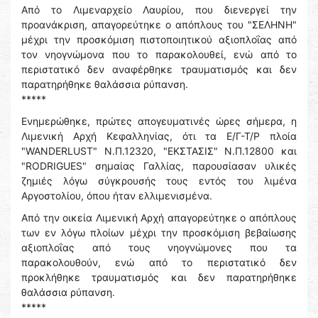
Από το Λιμεναρχείο Λαυρίου, που διενεργεί την
προανάκριση, απαγορεύτηκε ο απόπλους του "ΣΕΛΗΝΗ"
μέχρι την προσκόμιση πιστοποιητικού αξιοπλοΐας από
τον νηογνώμονα που το παρακολουθεί, ενώ από το
περιστατικό δεν αναφέρθηκε τραυματισμός και δεν
παρατηρήθηκε θαλάσσια ρύπανση.
*****
Ενημερώθηκε, πρώτες απογευματινές ώρες σήμερα, η
Λιμενική Αρχή Κεφαλληνίας, ότι τα Ε/Γ-Τ/Ρ πλοία
"WANDERLUST" Ν.Π.12320, "ΕΚΣΤΑΣΙΣ" Ν.Π.12800 και
"RODRIGUES" σημαίας Γαλλίας, παρουσίασαν υλικές
ζημιές λόγω σύγκρουσής τους εντός του λιμένα
Αργοστολίου, όπου ήταν ελλιμενισμένα.
Από την οικεία Λιμενική Αρχή απαγορεύτηκε ο απόπλους
των εν λόγω πλοίων μέχρι την προσκόμιση βεβαίωσης
αξιοπλοΐας από τους νηογνώμονες που τα
παρακολουθούν, ενώ από το περιστατικό δεν
προκλήθηκε τραυματισμός και δεν παρατηρήθηκε
θαλάσσια ρύπανση.
*****