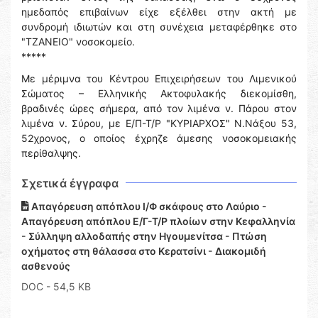
ημεδαπός επιβαίνων είχε εξέλθει στην ακτή με
συνδρομή ιδιωτών και στη συνέχεια μεταφέρθηκε στο
"ΤΖΑΝΕΙΟ" νοσοκομείο.
*****
Με μέριμνα του Κέντρου Επιχειρήσεων του Λιμενικού
Σώματος – Ελληνικής Ακτοφυλακής διεκομίσθη,
βραδινές ώρες σήμερα, από τον λιμένα ν. Πάρου στον
λιμένα ν. Σύρου, με Ε/Π-Τ/Ρ "ΚΥΡΙΑΡΧΟΣ" Ν.Νάξου 53,
52χρονος, ο οποίος έχρηζε άμεσης νοσοκομειακής
περίθαλψης.
Σχετικά έγγραφα
Απαγόρευση απόπλου Ι/Φ σκάφους στο Λαύριο -
Απαγόρευση απόπλου Ε/Γ-Τ/Ρ πλοίων στην Κεφαλληνία
- Σύλληψη αλλοδαπής στην Ηγουμενίτσα - Πτώση
οχήματος στη θάλασσα στο Κερατσίνι - Διακομιδή
ασθενούς
DOC
- 54,5 KB