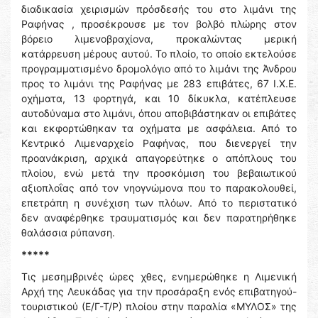
διαδικασία χειρισμών πρόσδεσής του στο λιμάνι της
Ραφήνας , προσέκρουσε με τον βολβό πλώρης στον
βόρειο λιμενοβραχίονα, προκαλώντας μερική
κατάρρευση μέρους αυτού. Το πλοίο, το οποίο εκτελούσε
προγραμματισμένο δρομολόγιο από το λιμάνι της Άνδρου
προς το λιμάνι της Ραφήνας με 283 επιβάτες, 67 Ι.Χ.Ε.
οχήματα, 13 φορτηγά, και 10 δίκυκλα, κατέπλευσε
αυτοδύναμα στο λιμάνι, όπου αποβιβάστηκαν οι επιβάτες
και εκφορτώθηκαν τα οχήματα με ασφάλεια. Από το
Κεντρικό Λιμεναρχείο Ραφήνας, που διενεργεί την
προανάκριση, αρχικά απαγορεύτηκε ο απόπλους του
πλοίου, ενώ μετά την προσκόμιση του βεβαιωτικού
αξιοπλοΐας από τον νηογνώμονα που το παρακολουθεί,
επετράπη η συνέχιση των πλόων. Από το περιστατικό
δεν αναφέρθηκε τραυματισμός και δεν παρατηρήθηκε
θαλάσσια ρύπανση.
*****
Τις μεσημβρινές ώρες χθες, ενημερώθηκε η Λιμενική
Αρχή της Λευκάδας για την προσάραξη ενός επιβατηγού-
τουριστικού (Ε/Γ-Τ/Ρ) πλοίου στην παραλία «ΜΥΛΟΣ» της