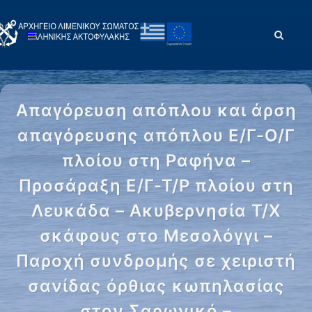
Απαγόρευση απόπλου και άρση
απαγόρευσης απόπλου Ε/Γ-Ο/Γ
πλοίου στη Ραφήνα –
Προσάραξη Ε/Γ-Τ/Ρ πλοίου στη
Λευκάδα – Ακυβερνησία Τ/Χ
σκάφους στο Μεσολόγγι –
Παροχή συνδρομής σε χειριστή
σανίδας όρθιας κωπηλασίας
στον Σαρωνικό –