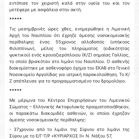
εντόπισε τον χειριστή καλά στην υγεία του και τον
μετέφερε με ασφάλεια στην ακτή.
*****
Τις μεσημβρινές ώρες χθες, ενημερώθηκε η Λιμενική
Αρχή του Ναυπλίου ότι έχρηζε άμεσης νοσοκομειακής
περίθαλψης ένας 55χρονος αλλοδαπός (υπήκοος
Φιλιππίνων), μέλος του πληρώματος (ειδικότητας
ψυκτικού) ενός κρουαζιερόπλοιου (Κ/Ζ) σημαίας Γαλλίας,
το οποίο βρισκόταν στο λιμάνι του Ναυπλίου. Ο ασθενής
διακομίστηκε με ασθενοφόρο όχημα του ΕΚΑΒ στο Γενικό
Νοσοκομείο Αργολίδας για ιατρική παρακολούθηση. Το Κ/
Ζ απέπλευσε για το προγραμματισμένο του δρομολόγιο.
*****
Με μέριμνα του Κέντρου Επιχειρήσεων του Λιμενικού
Σώματος – Ελληνικής Ακτοφυλακής πραγματοποιήθηκαν,
οι παρακάτω διακομιδές ασθενών, οι οποίοι έχρηζαν
άμεσης νοσοκομειακής περίθαλψης:
- 37χρονου από το λιμάνι της Σίφνου στο λιμάνι της
Σύρου με το Ε/Γ-Τ/Ρ «ΚΥΡΙΑΡΧΟΣ ΙΙ» Ν. Νάξου 57,