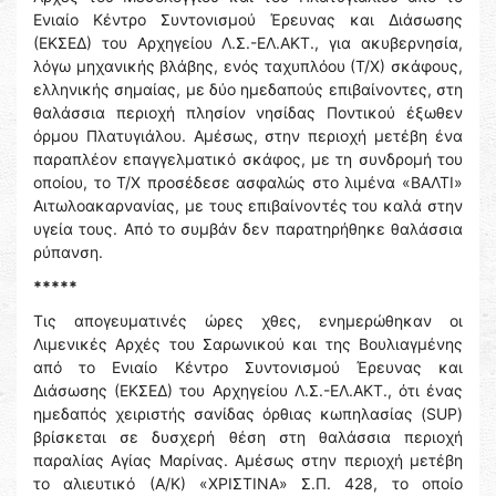
Ενιαίο Κέντρο Συντονισμού Έρευνας και Διάσωσης
(ΕΚΣΕΔ) του Αρχηγείου Λ.Σ.-ΕΛ.ΑΚΤ., για ακυβερνησία,
λόγω μηχανικής βλάβης, ενός ταχυπλόου (Τ/Χ) σκάφους,
ελληνικής σημαίας, με δύο ημεδαπούς επιβαίνοντες, στη
θαλάσσια περιοχή πλησίον νησίδας Ποντικού έξωθεν
όρμου Πλατυγιάλου. Αμέσως, στην περιοχή μετέβη ένα
παραπλέον επαγγελματικό σκάφος, με τη συνδρομή του
οποίου, το Τ/Χ προσέδεσε ασφαλώς στο λιμένα «ΒΑΛΤΙ»
Αιτωλοακαρνανίας, με τους επιβαίνοντές του καλά στην
υγεία τους. Από το συμβάν δεν παρατηρήθηκε θαλάσσια
ρύπανση.
*****
Τις απογευματινές ώρες χθες, ενημερώθηκαν οι
Λιμενικές Αρχές του Σαρωνικού και της Βουλιαγμένης
από το Ενιαίο Κέντρο Συντονισμού Έρευνας και
Διάσωσης (ΕΚΣΕΔ) του Αρχηγείου Λ.Σ.-ΕΛ.ΑΚΤ., ότι ένας
ημεδαπός χειριστής σανίδας όρθιας κωπηλασίας (SUP)
βρίσκεται σε δυσχερή θέση στη θαλάσσια περιοχή
παραλίας Αγίας Μαρίνας. Αμέσως στην περιοχή μετέβη
το αλιευτικό (Α/Κ) «ΧΡΙΣΤΙΝΑ» Σ.Π. 428, το οποίο