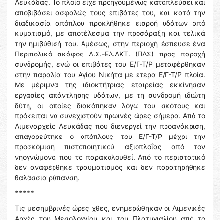
Λευκάδας. Το πλοίο είχε προηγουμένως καταπλεύσει και
αποβιβάσει ασφαλώς τους επιβάτες του, και κατά την
διαδικασία απόπλου προκλήθηκε εισροή υδάτων από
κυματισμό, με αποτέλεσμα την προσάραξη και τελικά
την ημιβύθισή του. Αμέσως, στην περιοχή έσπευσε ένα
Περιπολικό σκάφος Λ.Σ.-ΕΛ.ΑΚΤ. (ΠΛΣ) προς παροχή
συνδρομής, ενώ οι επιβάτες του Ε/Γ-Τ/Ρ μεταφέρθηκαν
στην παραλία του Αγίου Νικήτα με έτερα Ε/Γ-Τ/Ρ πλοία.
Με μέριμνα της ιδιοκτήτριας εταιρείας εκκίνησαν
εργασίες απάντλησης υδάτων, με τη συνδρομή ιδιώτη
δύτη, οι οποίες διακόπηκαν λόγω του σκότους και
πρόκειται να συνεχιστούν πρωινές ώρες σήμερα. Από το
Λιμεναρχείο Λευκάδας που διενεργεί την προανάκριση,
απαγορεύτηκε ο απόπλους του Ε/Γ-Τ/Ρ μέχρι την
προσκόμιση πιστοποιητικού αξιοπλοΐας από τον
νηογνώμονα που το παρακολουθεί. Από το περιστατικό
δεν αναφέρθηκε τραυματισμός και δεν παρατηρήθηκε
θαλάσσια ρύπανση.
*****
Τις μεσημβρινές ώρες χθες, ενημερώθηκαν οι Λιμενικές
Αρχές του Μεσολογγίου και του Πλατυγιαλίου από το