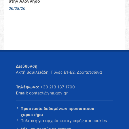
στην Αλόννησο
06/08/26
Διεύθυνση
Ακτή Βασιλειάδη, Πύλες Ε1-Ε2, Δραπετσώνα
Τηλέφωνο:
+30 213 137 1700
Email:
contact@yna.gov.gr
Προστασία δεδομένων προσωπικού
χαρακτήρα
Πολιτική για αρχεία καταγραφής και cookies
Δήλωση προσβασιμότητας