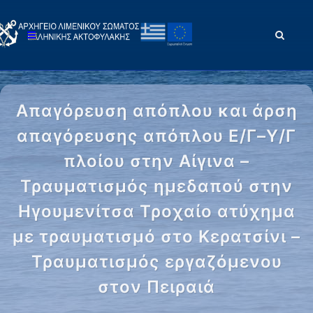
Απαγόρευση απόπλου και άρση
απαγόρευσης απόπλου Ε/Γ–Υ/Γ
πλοίου στην Αίγινα –
Τραυματισμός ημεδαπού στην
Ηγουμενίτσα Τροχαίο ατύχημα
με τραυματισμό στο Κερατσίνι –
Τραυματισμός εργαζόμενου
στον Πειραιά