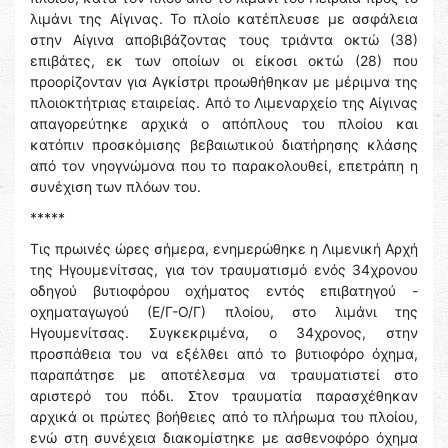
λιμάνι της Αίγινας. Το πλοίο κατέπλευσε με ασφάλεια
στην Αίγινα αποβιβάζοντας τους τριάντα οκτώ (38)
επιβάτες, εκ των οποίων οι είκοσι οκτώ (28) που
προορίζονταν για Αγκίστρι προωθήθηκαν με μέριμνα της
πλοιοκτήτριας εταιρείας. Από το Λιμεναρχείο της Αίγινας
απαγορεύτηκε αρχικά ο απόπλους του πλοίου και
κατόπιν προσκόμισης βεβαιωτικού διατήρησης κλάσης
από τον νηογνώμονα που το παρακολουθεί, επετράπη η
συνέχιση των πλόων του.
*****
Τις πρωινές ώρες σήμερα, ενημερώθηκε η Λιμενική Αρχή
της Ηγουμενίτσας, για τον τραυματισμό ενός 34χρονου
οδηγού βυτιοφόρου οχήματος εντός επιβατηγού -
οχηματαγωγού (Ε/Γ-Ο/Γ) πλοίου, στο λιμάνι της
Ηγουμενίτσας. Συγκεκριμένα, ο 34χρονος, στην
προσπάθεια του να εξέλθει από το βυτιοφόρο όχημα,
παραπάτησε με αποτέλεσμα να τραυματιστεί στο
αριστερό του πόδι. Στον τραυματία παρασχέθηκαν
αρχικά οι πρώτες βοήθειες από το πλήρωμα του πλοίου,
ενώ στη συνέχεια διακομίστηκε με ασθενοφόρο όχημα