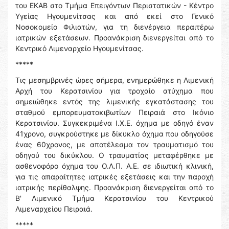
του ΕΚΑΒ στο Τμήμα Επειγόντων Περιστατικών - Κέντρο
Υγείας Ηγουμενίτσας και από εκεί στο Γενικό
Νοσοκομείο Φιλιατών, για τη διενέργεια περαιτέρω
ιατρικών εξετάσεων. Προανάκριση διενεργείται από το
Κεντρικό Λιμεναρχείο Ηγουμενίτσας.
*****
Τις μεσημβρινές ώρες σήμερα, ενημερώθηκε η Λιμενική
Αρχή του Κερατσινίου για τροχαίο ατύχημα που
σημειώθηκε εντός της λιμενικής εγκατάστασης του
σταθμού εμπορευματοκιβωτίων Πειραιά στο Ικόνιο
Κερατσινίου. Συγκεκριμένα Ι.Χ.Ε. όχημα με οδηγό έναν
41χρονο, συγκρούστηκε με δίκυκλο όχημα που οδηγούσε
ένας 60χρονος, με αποτέλεσμα τον τραυματισμό του
οδηγού του δικύκλου. Ο τραυματίας μεταφέρθηκε με
ασθενοφόρο όχημα του Ο.Λ.Π. Α.Ε. σε ιδιωτική κλινική,
για τις απαραίτητες ιατρικές εξετάσεις και την παροχή
ιατρικής περίθαλψης. Προανάκριση διενεργείται από το
Β' Λιμενικό Τμήμα Κερατσινίου του Κεντρικού
Λιμεναρχείου Πειραιά.
*****