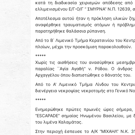
κατά τη διαδικασία χειρισμών απόδεσης από
ελλιμενισμένου Ε/Γ-Ο/Γ “ ΣΜΥΡΝΑ” Ν.Π. 12639,
Αποτέλεσμα αυτού ήταν η πρόκληση υλικών ζημ
αναφέρθηκε τραυματισμός ατόμων ή πρόβλημ
παρατηρήθηκε θαλάσσια ρύπανση.
Από το Β΄ Λιμενικό Τμήμα Κερατσινίου του Κεν
πλοίων, μέχρι την προσκόμιση παρακολουθούν.
*****
Χωρίς τις αισθήσεις του ανασύρθηκε μεσημβρ
παραλίας ΄΄Αγία Αγαθή'' ν. Ρόδου. Ο άνδρ
Αρχαγγέλου όπου διαπιστώθηκε ο θάνατός του.
Από το Α' Λιμενικό Τμήμα Λίνδου του Κεντρι
διενέργεια νεκροψίας νεκροτομής στο Γενικό Ν
*****
Ενημερώθηκε πρώτες πρωινές ώρες σήμερα, η
“ESCAPADE” σημαίας Ηνωμένου Βασιλείου, με δ
του λιμένα Καλαμάτας.
Στην περιοχή έσπευσε το Α/Κ “ΜΙΧΑΗΛ” Ν.Κ. 