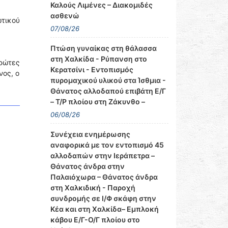
Καλούς Λιμένες – Διακομιδές
ασθενώ
τικού
07/08/26
Πτώση γυναίκας στη θάλασσα
στη Χαλκίδα - Ρύπανση στο
ρώτες
Κερατσίνι - Εντοπισμός
νος, ο
πυρομαχικού υλικού στα Ίσθμια -
Θάνατος αλλοδαπού επιβάτη Ε/Γ
– Τ/Ρ πλοίου στη Ζάκυνθο –
06/08/26
Συνέχεια ενημέρωσης
αναφορικά με τον εντοπισμό 45
αλλοδαπών στην Ιεράπετρα –
Θάνατος άνδρα στην
Παλαιόχωρα – Θάνατος άνδρα
στη Χαλκιδική - Παροχή
συνδρομής σε Ι/Φ σκάφη στην
Κέα και στη Χαλκίδα– Εμπλοκή
κάβου Ε/Γ-Ο/Γ πλοίου στο