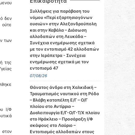
Επικαιρότητα
μενου
Συλλήψεις για παράβαση του
νόμου «Περί εξαρτησιογόνων
κό δεν
ουσιών» στην Αλεξανδρούπολη
 ούτε
και στην Καβάλα – Διάσωση
αλλοδαπών στη Λευκάδα –
ων των
Συνέχεια ενημέρωσης σχετικά
με τον εντοπισμό 42 αλλοδαπών
στην Ιεράπετρα - Συνέχεια
ενημέρωσης σχετικά με τον
ή της
εντοπισμό 47
γείας
07/08/26
λθηκε
Θάνατος άνδρα στη Χαλκιδική –
Τραυματισμός ναυτικού στη Ρόδο
– Βλάβη καταπέλτη Ε/Γ – Ο/Γ
πλοίου στο Αντίρριο –
υ Ι/Φ
Δυσλειτουργία Ε/Γ-Ο/Γ-Τ/Χ πλοίου
δυτικά
στο Ηράκλειο – Προσάραξη Ι/Φ
σκάφους στο Λαύριο –
 στον
Εντοπισμός αλλοδαπών στους