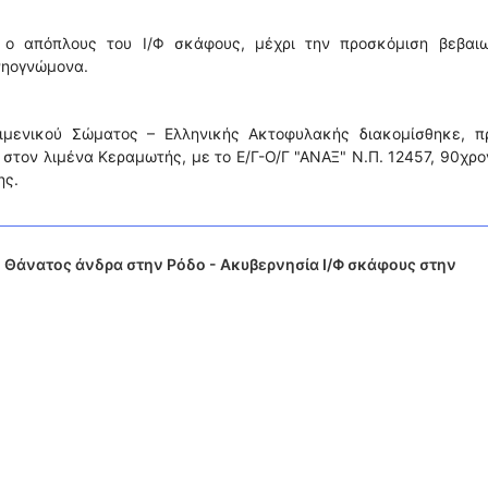
 ο απόπλους του Ι/Φ σκάφους, μέχρι την προσκόμιση βεβαιω
νηογνώμονα.
ιμενικού Σώματος – Ελληνικής Ακτοφυλακής διακομίσθηκε, π
στον λιμένα Κεραμωτής, με το Ε/Γ-Ο/Γ "ΑΝΑΞ" Ν.Π. 12457, 90χρο
ης.
 Θάνατος άνδρα στην Ρόδο - Ακυβερνησία Ι/Φ σκάφους στην