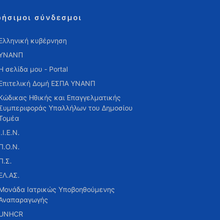
ρήσιμοι σύνδεσμοι
Ελληνική κυβέρνηση
ΥΝΑΝΠ
Η σελίδα μου - Portal
Επιτελική Δομή ΕΣΠΑ ΥΝΑΝΠ
Κώδικας Ηθικής και Επαγγελματικής
Συμπεριφοράς Υπαλλήλων του Δημοσίου
Τομέα
Ι.Ι.Ε.Ν.
Π.Ο.Ν.
Π.Σ.
ΕΛ.ΑΣ.
Μονάδα Ιατρικώς Υποβοηθούμενης
Αναπαραγωγής
UNHCR