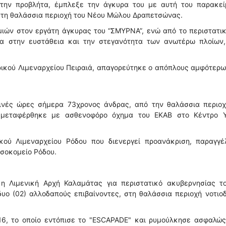
 την προβλήτα, έμπλεξε την άγκυρα του με αυτή του παρακεί
 στη θαλάσσια περιοχή του Νέου Μώλου Δραπετσώνας.
ιών στον εργάτη άγκυρας του “ΣΜΥΡΝΑ”, ενώ από το περιστατι
α στην ευστάθεια και την στεγανότητα των ανωτέρω πλοίων,
τρικού Λιμεναρχείου Πειραιά, απαγορεύτηκε ο απόπλους αμφότερ
ινές ώρες σήμερα 73χρονος άνδρας, από την θαλάσσια περιοχ
ας μεταφέρθηκε με ασθενοφόρο όχημα του ΕΚΑΒ στο Κέντρο Υ
κού Λιμεναρχείου Ρόδου που διενεργεί προανάκριση, παραγγέ
οσοκομείο Ρόδου.
 Λιμενική Αρχή Καλαμάτας για περιστατικό ακυβερνησίας το
υο (02) αλλοδαπούς επιβαίνοντες, στη θαλάσσια περιοχή νοτιο
316, το οποίο εντόπισε το "ESCAPADE" και ρυμούλκησε ασφαλώς