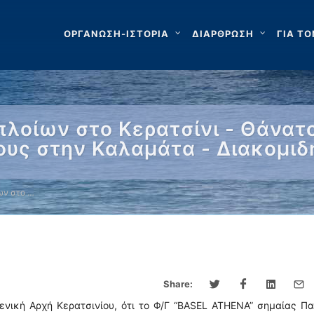
ΟΡΓΑΝΩΣΗ-ΙΣΤΟΡΙΑ
ΔΙΑΡΘΡΩΣΗ
ΓΙΑ ΤΟ
λοίων στο Κερατσίνι - Θάνατο
ους στην Καλαμάτα - Διακομιδ
ων στο …
Share:
ενική Αρχή Κερατσινίου, ότι το Φ/Γ “BASEL ATHENA” σημαίας Π