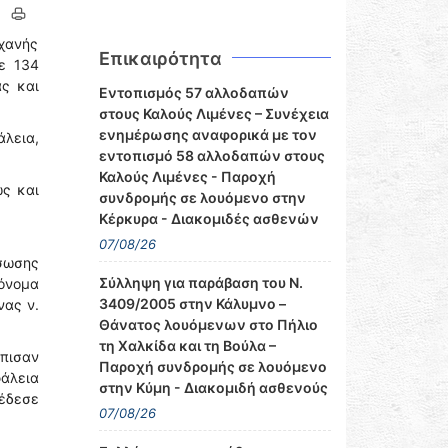
ηχανής
Επικαιρότητα
με 134
ας και
Εντοπισμός 57 αλλοδαπών
στους Καλούς Λιμένες – Συνέχεια
ενημέρωσης αναφορικά με τον
άλεια,
εντοπισμό 58 αλλοδαπών στους
Καλούς Λιμένες - Παροχή
ώς και
συνδρομής σε λουόμενο στην
Κέρκυρα - Διακομιδές ασθενών
07/08/26
άσωσης
Σύλληψη για παράβαση του Ν.
 όνομα
3409/2005 στην Κάλυμνο –
νας ν.
Θάνατος λουόμενων στο Πήλιο
τη Χαλκίδα και τη Βούλα –
όπισαν
Παροχή συνδρομής σε λουόμενο
φάλεια
στην Κύμη - Διακομιδή ασθενούς
σέδεσε
07/08/26