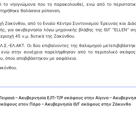
πό το νηογνώμονα που το παρακολουθεί, ενώ από το περιστατικ
τηρήθηκε θαλάσσια ρύπανση.
ή Ζακύνθου, από το Ενιαίο Κέντρο Συντονισμού Έρευνας και Δι
ς, για ακυβερνησία λόγω μηχανικής βλάβης της Θ/Γ ''ELLEN'' σ
εριοχή 45 ν.μ. δυτικά της Ζακύνθου.
Λ.Σ.-ΕΛ.ΑΚΤ. Οι δύο επιβαίνοντες της θαλαμηγού μετεπιβιβάστη
, ενώ στην συνέχεια παρελήφθησαν από το περιπολικό σκάφος 
υ, όπου αποβιβάστηκαν με ασφάλεια.
ακύνθου.
ειραιά – Ακυβερνησία Ε/Π-Τ/Ρ σκάφους στην Αίγινα – Ακυβερνησ
 σκάφους στον Πόρο – Ακυβερνησία Θ/Γ σκάφους στην Ζάκυνθο