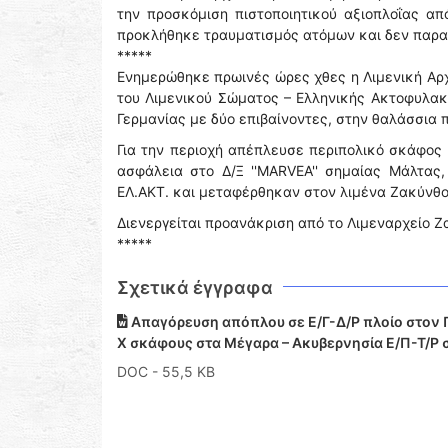
την προσκόμιση πιστοποιητικού αξιοπλοΐας α
προκλήθηκε τραυματισμός ατόμων και δεν παρα
*****
Ενημερώθηκε πρωινές ώρες χθες η Λιμενική Αρχ
του Λιμενικού Σώματος – Ελληνικής Ακτοφυλακή
Γερμανίας με δύο επιβαίνοντες, στην θαλάσσια π
Για την περιοχή απέπλευσε περιπολικό σκάφος 
ασφάλεια στο Δ/Ξ ''MARVEA'' σημαίας Μάλτας
ΕΛ.ΑΚΤ. και μεταφέρθηκαν στον λιμένα Ζακύνθο
Διενεργείται προανάκριση από το Λιμεναρχείο Ζ
*****
Σχετικά έγγραφα
Απαγόρευση απόπλου σε Ε/Γ-Δ/Ρ πλοίο στον Π
Χ σκάφους στα Μέγαρα – Ακυβερνησία Ε/Π-Τ/Ρ
DOC
- 55,5 KB