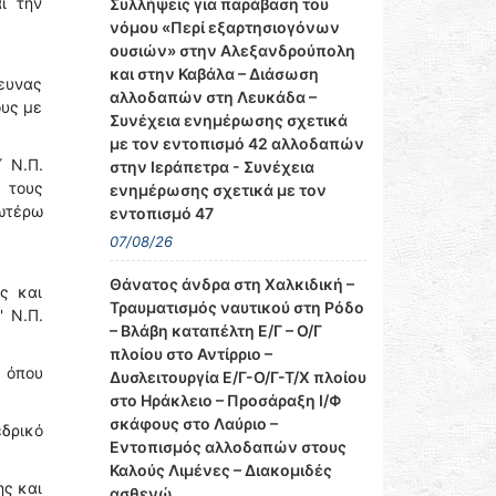
ι την
Συλλήψεις για παράβαση του
νόμου «Περί εξαρτησιογόνων
ουσιών» στην Αλεξανδρούπολη
και στην Καβάλα – Διάσωση
ρευνας
αλλοδαπών στη Λευκάδα –
ους με
Συνέχεια ενημέρωσης σχετικά
με τον εντοπισμό 42 αλλοδαπών
΄ Ν.Π.
στην Ιεράπετρα - Συνέχεια
 τους
ενημέρωσης σχετικά με τον
νωτέρω
εντοπισμό 47
07/08/26
Θάνατος άνδρα στη Χαλκιδική –
ς και
Τραυματισμός ναυτικού στη Ρόδο
' Ν.Π.
– Βλάβη καταπέλτη Ε/Γ – Ο/Γ
πλοίου στο Αντίρριο –
, όπου
Δυσλειτουργία Ε/Γ-Ο/Γ-Τ/Χ πλοίου
στο Ηράκλειο – Προσάραξη Ι/Φ
σκάφους στο Λαύριο –
εδρικό
Εντοπισμός αλλοδαπών στους
Καλούς Λιμένες – Διακομιδές
ης και
ασθενώ