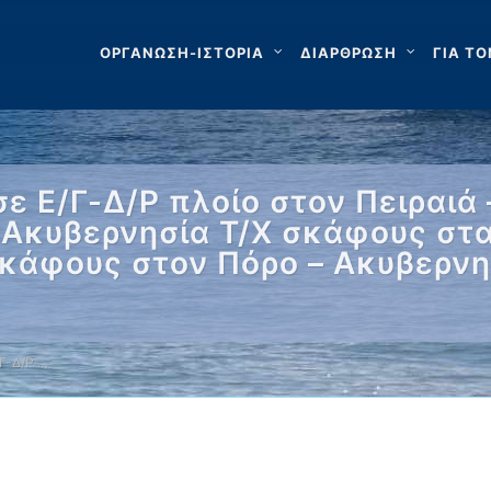
ΟΡΓΑΝΩΣΗ-ΙΣΤΟΡΙΑ
ΔΙΑΡΘΡΩΣΗ
ΓΙΑ ΤΟ
 Ε/Γ-Δ/Ρ πλοίο στον Πειραιά 
 Ακυβερνησία Τ/Χ σκάφους στ
σκάφους στον Πόρο – Ακυβερνη
Γ-Δ/Ρ …