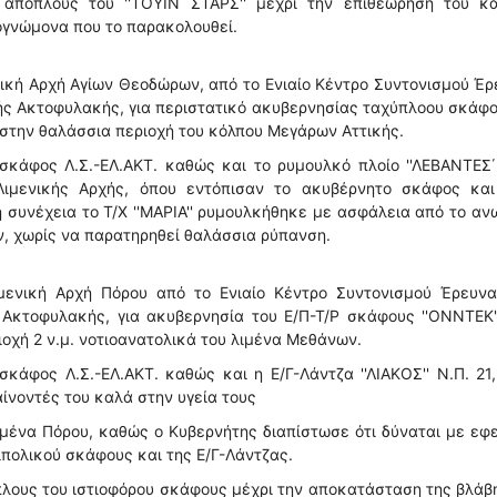
 απόπλους του ''ΤΟΥΙΝ ΣΤΑΡΣ'' μέχρι την επιθεώρησή του κα
ογνώμονα που το παρακολουθεί.
ική Αρχή Αγίων Θεοδώρων, από το Ενιαίο Κέντρο Συντονισμού Έ
ής Ακτοφυλακής, για περιστατικό ακυβερνησίας ταχύπλοου σκάφ
ς, στην θαλάσσια περιοχή του κόλπου Μεγάρων Αττικής.
σκάφος Λ.Σ.-ΕΛ.ΑΚΤ. καθώς και το ρυμουλκό πλοίο ''ΛΕΒΑΝΤΕΣ΄
Λιμενικής Αρχής, όπου εντόπισαν το ακυβέρνητο σκάφος και
η συνέχεια το Τ/Χ ''ΜΑΡΙΑ'' ρυμουλκήθηκε με ασφάλεια από το α
ν, χωρίς να παρατηρηθεί θαλάσσια ρύπανση.
μενική Αρχή Πόρου από το Ενιαίο Κέντρο Συντονισμού Έρευνα
Ακτοφυλακής, για ακυβερνησία του Ε/Π-Τ/Ρ σκάφους ''ΟΝΝΤΕΚ'
ιοχή 2 ν.μ. νοτιοανατολικά του λιμένα Μεθάνων.
κάφος Λ.Σ.-ΕΛ.ΑΚΤ. καθώς και η Ε/Γ-Λάντζα ''ΛΙΑΚΟΣ'' Ν.Π. 21
ίνοντές του καλά στην υγεία τους
ιμένα Πόρου, καθώς ο Κυβερνήτης διαπίστωσε ότι δύναται με εφ
ιπολικού σκάφους και της Ε/Γ-Λάντζας.
λους του ιστιοφόρου σκάφους μέχρι την αποκατάσταση της βλάβ