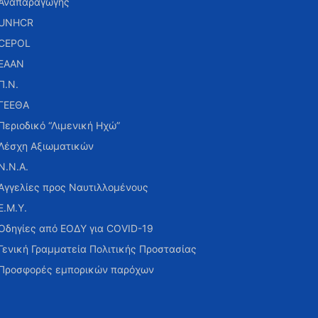
Αναπαραγωγής
UNHCR
CEPOL
ΕΑΑΝ
Π.Ν.
ΓΕΕΘΑ
Περιοδικό “Λιμενική Ηχώ”
Λέσχη Αξιωματικών
Ν.Ν.Α.
Αγγελίες προς Ναυτιλλομένους
Ε.Μ.Υ.
Οδηγίες από ΕΟΔΥ για COVID-19
Γενική Γραμματεία Πολιτικής Προστασίας
Προσφορές εμπορικών παρόχων