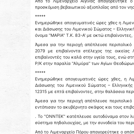
Από το Λιμεναρχείο Αίγινας απαγορεύτηκε ο
προσκόμιση βεβαιωτικού αξιοπλοΐας από τον νη
*****
Ενημερώθηκε απογευματινές ώρες χθες η Λιμεν
και Διάσωσης του Λιμενικού Σώματος – Ελληνικ
όνομα ''ΜΑΡΙΑ'' Τ.Κ. 83-Α' με οκτώ επιβαίνοντε
Άμεσα για την περιοχή απέπλευσε περιπολικό 
2079 με επιβαίνοντα στέλεχος της οικείας 
επιβαίνοντές του καλά στην υγεία τους, ενώ στ
Ρ/Κ στην παραλία ''Αλμύρα'' των Αγίων Θεοδώρω
*****
Ενημερώθηκε απογευματινές ώρες χθες, η Λι
Διάσωσης του Λιμενικού Σώματος – Ελληνικής 
12315 με επτά επιβαίνοντες, στην θαλάσσια περ
Άμεσα για την περιοχή απέπλευσε περιπολικό σ
εντόπισαν το ακυβέρνητο σκάφος και τους επιβα
. Το ''ΟΝΝΤΕΚ'' κατέπλευσε αυτοδύναμα στον λ
σύστημα πηδαλιουχίας, με την συνοδεία του περ
Από το Λιμεναρχείο Πόρου απαγορεύτηκε ο απόπ