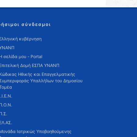
ρήσιμοι σύνδεσμοι
Ελληνική κυβέρνηση
ΥΝΑΝΠ
Η σελίδα μου - Portal
Επιτελική Δομή ΕΣΠΑ ΥΝΑΝΠ
Κώδικας Ηθικής και Επαγγελματικής
Συμπεριφοράς Υπαλλήλων του Δημοσίου
Τομέα
Ι.Ι.Ε.Ν.
Π.Ο.Ν.
Π.Σ.
ΕΛ.ΑΣ.
Μονάδα Ιατρικώς Υποβοηθούμενης