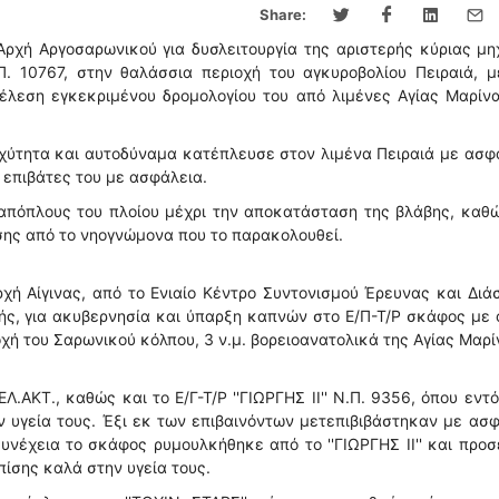
Share:
Αρχή Αργοσαρωνικού για δυσλειτουργία της αριστερής κύριας μ
.Π. 10767, στην θαλάσσια περιοχή του αγκυροβολίου Πειραιά, 
έλεση εγκεκριμένου δρομολογίου του από λιμένες Αγίας Μαρίν
αχύτητα και αυτοδύναμα κατέπλευσε στον λιμένα Πειραιά με ασφ
 επιβάτες του με ασφάλεια.
 απόπλους του πλοίου μέχρι την αποκατάσταση της βλάβης, καθ
σης από το νηογνώμονα που το παρακολουθεί.
χή Αίγινας, από το Ενιαίο Κέντρο Συντονισμού Έρευνας και Δι
ής, για ακυβερνησία και ύπαρξη καπνών στο Ε/Π-Τ/Ρ σκάφος με
οχή του Σαρωνικού κόλπου, 3 ν.μ. βορειοανατολικά της Αγίας Μαρί
.ΑΚΤ., καθώς και το Ε/Γ-Τ/Ρ ''ΓΙΩΡΓΗΣ ΙΙ'' Ν.Π. 9356, όπου εντ
ν υγεία τους. Έξι εκ των επιβαινόντων μετεπιβιβάστηκαν με ασ
συνέχεια το σκάφος ρυμουλκήθηκε από το ''ΓΙΩΡΓΗΣ ΙΙ'' και προ
πίσης καλά στην υγεία τους.