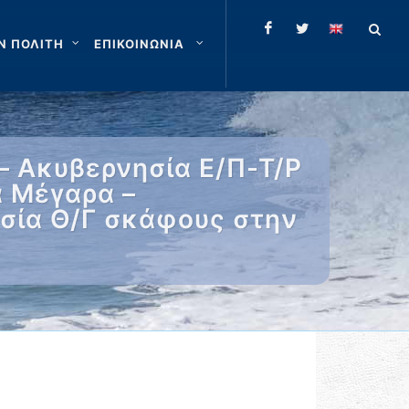
Ν ΠΟΛΙΤΗ
ΕΠΙΚΟΙΝΩΝΙΑ
– Ακυβερνησία Ε/Π-Τ/Ρ
α Μέγαρα –
σία Θ/Γ σκάφους στην