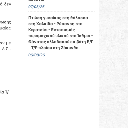
ό δεν
07/08/26
Πτώση γυναίκας στη θάλασσα
άσωσης
στη Χαλκίδα - Ρύπανση στο
ημαίας
Κερατσίνι - Εντοπισμός
πυρομαχικού υλικού στα Ίσθμια -
Θάνατος αλλοδαπού επιβάτη Ε/Γ
καν με
– Τ/Ρ πλοίου στη Ζάκυνθο –
Λ.Σ.-
06/08/26
ία Τ/