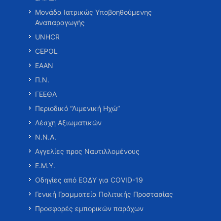
Μονάδα Ιατρικώς Υποβοηθούμενης
Αναπαραγωγής
UNHCR
CEPOL
ΕΑΑΝ
Π.Ν.
ΓΕΕΘΑ
Περιοδικό “Λιμενική Ηχώ”
Λέσχη Αξιωματικών
Ν.Ν.Α.
Αγγελίες προς Ναυτιλλομένους
Ε.Μ.Υ.
Οδηγίες από ΕΟΔΥ για COVID-19
Γενική Γραμματεία Πολιτικής Προστασίας
Προσφορές εμπορικών παρόχων