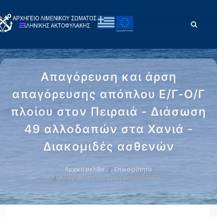
Απαγόρευση και άρση
απαγόρευσης απόπλου Ε/Γ-Ο/Γ
πλοίου στον Πειραιά - Διάσωση
49 αλλοδαπών στα Χανιά -
Διακομιδές ασθενών
Αρχική σελίδα
Επικαιρότητα
Απαγόρευση και άρση απαγόρευσης …