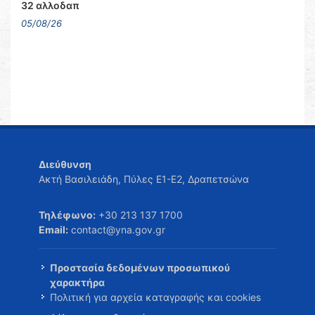
32 αλλοδαπ
05/08/26
Διεύθυνση
Ακτή Βασιλειάδη, Πύλες Ε1-Ε2, Δραπετσώνα
Τηλέφωνο:
+30 213 137 1700
Email:
contact@yna.gov.gr
Προστασία δεδομένων προσωπικού
χαρακτήρα
Πολιτική για αρχεία καταγραφής και cookies