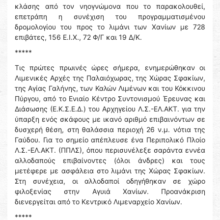
κλάσης από τον νηογνώμονα που το παρακολουθεί,
επετράπη η συνέχιση του προγραμματισμένου
δρομολογίου του προς το λιμάνι των Χανίων με 728
επιβάτες, 156 Ε.Ι.Χ., 72 Φ/Γ και 19 Δ/Κ.
*****
Τις πρώτες πρωινές ώρες σήμερα, ενημερώθηκαν οι
Λιμενικές Αρχές της Παλαιόχωρας, της Χώρας Σφακίων,
της Αγίας Γαλήνης, των Καλών Λιμένων και του Κόκκινου
Πύργου, από το Ενιαίο Κέντρο Συντονισμού Έρευνας και
Διάσωσης (Ε.Κ.Σ.Ε.Δ.) του Αρχηγείου Λ.Σ.-ΕΛ.ΑΚΤ. για την
ύπαρξη ενός σκάφους με ικανό αριθμό επιβαινόντων σε
δυσχερή θέση, στη θαλάσσια περιοχή 26 ν.μ. νότια της
Γαύδου. Για το σημείο απέπλευσε ένα Περιπολικό Πλοίο
Λ.Σ.-ΕΛ.ΑΚΤ. (ΠΠΛΣ), όπου περισυνέλεξε σαράντα εννέα
αλλοδαπούς επιβαίνοντες (όλοι άνδρες) και τους
μετέφερε με ασφάλεια στο λιμάνι της Χώρας Σφακίων.
Στη συνέχεια, οι αλλοδαποί οδηγήθηκαν σε χώρο
φιλοξενίας στην Αγυιά Χανίων. Προανάκριση
διενεργείται από το Κεντρικό Λιμεναρχείο Χανίων.
*****