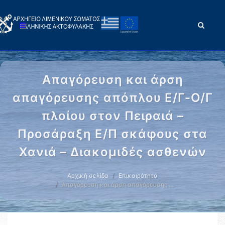
Απαγόρευση και άρση
απαγόρευσης απόπλου Ε/Γ-Ο/Γ
πλοίου στον Πειραιά –
Προσάραξη Ε/Π σκάφους στα
Χανιά – Διακομιδές ασθενών
Αρχική σελίδα
Επικαιρότητα
Απαγόρευση και άρση απαγόρευσης …