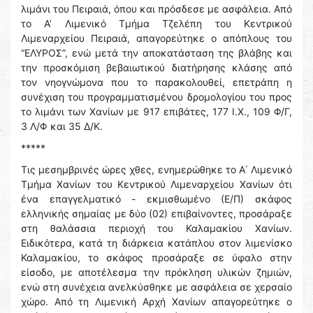
λιμάνι του Πειραιά, όπου και πρόσδεσε με ασφάλεια. Από
το Α’ Λιμενικό Τμήμα Τζελέπη του Κεντρικού
Λιμεναρχείου Πειραιά, απαγορεύτηκε ο απόπλους του
“ΕΛΥΡΟΣ”, ενώ μετά την αποκατάσταση της βλάβης και
την προσκόμιση βεβαιωτικού διατήρησης κλάσης από
τον νηογνώμονα που το παρακολουθεί, επετράπη η
συνέχιση του προγραμματισμένου δρομολογίου του προς
το λιμάνι των Χανίων με 917 επιβάτες, 177 Ι.Χ., 109 Φ/Γ,
3 Λ/Φ και 35 Δ/Κ.
*****
Τις μεσημβρινές ώρες χθες, ενημερώθηκε το Α΄ Λιμενικό
Τμήμα Χανίων του Κεντρικού Λιμεναρχείου Χανίων ότι
ένα επαγγελματικό - εκμισθωμένο (Ε/Π) σκάφος
ελληνικής σημαίας με δύο (02) επιβαίνοντες, προσάραξε
στη θαλάσσια περιοχή του Καλαμακίου Χανίων.
Ειδικότερα, κατά τη διάρκεια κατάπλου στον λιμενίσκο
Καλαμακίου, το σκάφος προσάραξε σε ύφαλο στην
είσοδο, με αποτέλεσμα την πρόκληση υλικών ζημιών,
ενώ στη συνέχεια ανελκύσθηκε με ασφάλεια σε χερσαίο
χώρο. Από τη Λιμενική Αρχή Χανίων απαγορεύτηκε ο