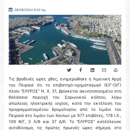
28/09/2024 9:52 πμ.
Τις βραδινές ώρες χθες, ενημερώθηκε η Λιμενική Αρχή
του Πειραιά ότι το επιβατηγό-οχηματαγωγό (Ε/Γ-Ο/Γ)
πλοίο “ΕΛΥΡΟΣ” Ν. Χ. 31, βρίσκεται ακινητοποιημένο στη
θαλάσσια περιοχή του Σαρωνικού κόλπου, λόγω
απώλειας ηλεκτρικής ισχύος, κατά την εκτέλεση του
προγραμματισμένου δρομολογίου από το λιμάνι του
Πειραιά στο λιμάνι των Χανίων με 977 επιβάτες, 178 Ι.Χ.,
109 Φ/Γ, 3 Λ/Φ και 37 Δ/Κ. Το “ΕΛΥΡΟΣ” κατέπλευσε
αυτοδύναμα, τις πρώτες πρωινές ώρες σήμερα, στο