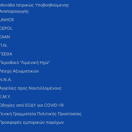
Μονάδα Ιατρικώς Υποβοηθούμενης
Αναπαραγωγής
UNHCR
CEPOL
ΕΑΑΝ
Π.Ν.
ΓΕΕΘΑ
Περιοδικό “Λιμενική Ηχώ”
Λέσχη Αξιωματικών
Ν.Ν.Α.
Αγγελίες προς Ναυτιλλομένους
Ε.Μ.Υ.
Οδηγίες από ΕΟΔΥ για COVID-19
Γενική Γραμματεία Πολιτικής Προστασίας
Προσφορές εμπορικών παρόχων