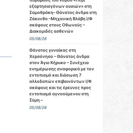
εξαρτησιογόνων ουσιών» στη
Σαμοθράκη– Θάνατος άνδρα στη
Ζάκυνθο –Μηχανική Βλάβη Ι/Φ
σκάφους στους Οθωνούς –
Διακομιδές ασθενών
05/08/26
Θάνατος γυναίκας στη
Χερσόνησο – Θάνατος άνδρα
στον Άγιο Κήρυκο – Συνέχεια
ενημέρωσης αναφορικά με τον
εντοπισμό και διάσωση 7
αλλοδαπών επιβαινόντων Ι/Φ
σκάφους και τις έρευνες προς
εντοπισμό αγνοούμενου στη
Σύμη –
05/08/26