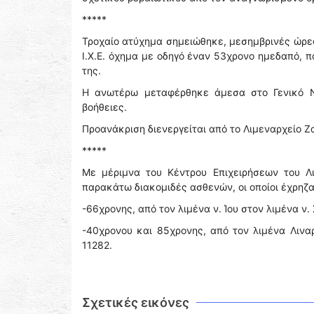
*****
Τροχαίο ατύχημα σημειώθηκε, μεσημβρινές ὠρες
Ι.Χ.Ε. όχημα με οδηγό έναν 53χρονο ημεδαπό, 
της.
Η ανωτέρω μεταφέρθηκε άμεσα στο Γενικό Ν
βοήθειες.
Προανάκριση διενεργείται από το Λιμεναρχείο Ζ
*****
Με μέριμνα του Κέντρου Επιχειρήσεων του Λ
παρακάτω διακομιδές ασθενών, οι οποίοι έχρηζ
-66χρονης, από τον λιμένα ν. Ίου στον λιμένα ν.
-40χρονου και 85χρονης, από τον λιμένα Λιναρ
11282.
Σχετικές εικόνες