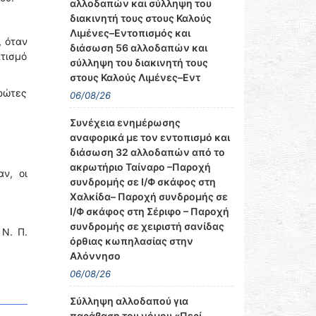
αλλοδαπών και σύλληψη του
διακινητή τους στους Καλούς
Λιμένες–Εντοπισμός και
, όταν
διάσωση 56 αλλοδαπών και
ατισμό
σύλληψη του διακινητή τους
στους Καλούς Λιμένες–Εντ
ρώτες
06/08/26
Συνέχεια ενημέρωσης
αναφορικά με τον εντοπισμό και
διάσωση 32 αλλοδαπών από το
ακρωτήριο Ταίναρο –Παροχή
ν, οι
συνδρομής σε Ι/Φ σκάφος στη
Χαλκίδα– Παροχή συνδρομής σε
Ι/Φ σκάφος στη Σέριφο – Παροχή
συνδρομής σε χειριστή σανίδας
 Ν. Π.
όρθιας κωπηλασίας στην
Αλόννησο
06/08/26
Σύλληψη αλλοδαπού για
παράβαση του νόμου «Περί