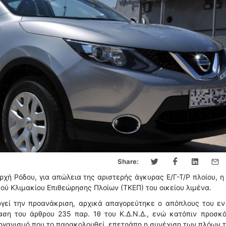
Share:
χή Ρόδου, για απώλεια της αριστερής άγκυρας Ε/Γ-Τ/Ρ πλοίου, η
ού Κλιμακίου Επιθεώρησης Πλοίων (ΤΚΕΠ) του οικείου λιμένα.
ργεί την προανάκριση, αρχικά απαγορεύτηκε ο απόπλους του ε
αση του άρθρου 235 παρ. 1θ του Κ.Δ.Ν.Δ., ενώ κατόπιν προσκό
ργανισμό που το παρακολουθεί, επετράπη η συνέχιση των πλόων τ