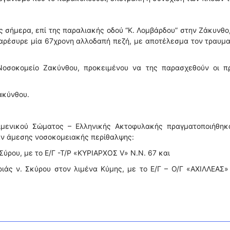
 σήμερα, επί της παραλιακής οδού “Κ. Λομβάρδου” στην Ζάκυνθο
παρέσυρε μία 67χρονη αλλοδαπή πεζή, με αποτέλεσμα τον τραυμ
οσοκομείο Ζακύνθου, προκειμένου να της παρασχεθούν οι π
ακύνθου.
ιμενικού Σώματος – Ελληνικής Ακτοφυλακής πραγματοποιήθηκα
αν άμεσης νοσοκομειακής περίθαλψης:
 Σύρου, με το Ε/Γ -Τ/Ρ «ΚΥΡΙΑΡΧΟΣ V» Ν.Ν. 67 και
ιάς ν. Σκύρου στον λιμένα Κύμης, με το Ε/Γ – Ο/Γ «ΑΧΙΛΛΕΑΣ»