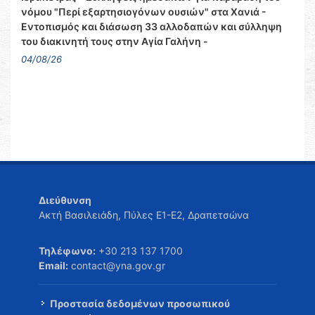
νόμου "Περί εξαρτησιογόνων ουσιών" στα Χανιά -
Εντοπισμός και διάσωση 33 αλλοδαπών και σύλληψη
του διακινητή τους στην Αγία Γαλήνη -
04/08/26
Διεύθυνση
Ακτή Βασιλειάδη, Πύλες Ε1-Ε2, Δραπετσώνα
Τηλέφωνο:
+30 213 137 1700
Email:
contact@yna.gov.gr
Προστασία δεδομένων προσωπικού