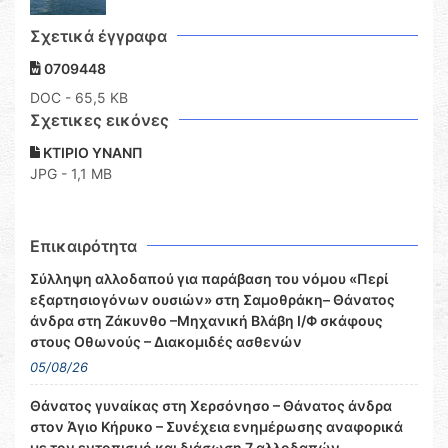
Σχετικά έγγραφα
0709448
DOC
- 65,5 KB
Σχετικες εικόνες
ΚΤΙΡΙΟ ΥΝΑΝΠ
JPG - 1,1 MB
Επικαιρότητα
Σύλληψη αλλοδαπού για παράβαση του νόμου «Περί
εξαρτησιογόνων ουσιών» στη Σαμοθράκη– Θάνατος
άνδρα στη Ζάκυνθο –Μηχανική Βλάβη Ι/Φ σκάφους
στους Οθωνούς – Διακομιδές ασθενών
05/08/26
Θάνατος γυναίκας στη Χερσόνησο – Θάνατος άνδρα
στον Άγιο Κήρυκο – Συνέχεια ενημέρωσης αναφορικά
με τον εντοπισμό και διάσωση 7 αλλοδαπών