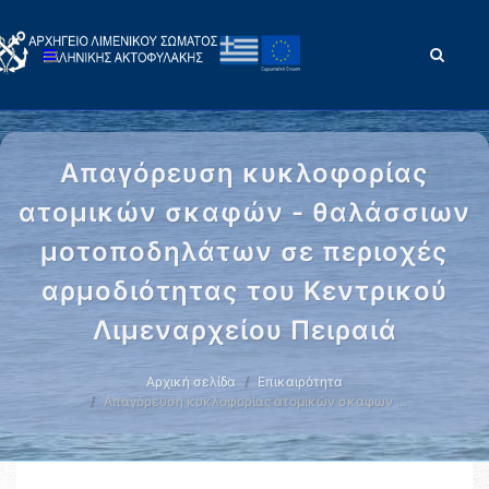
Απαγόρευση κυκλοφορίας
ατομικών σκαφών - θαλάσσιων
μοτοποδηλάτων σε περιοχές
αρμοδιότητας του Κεντρικού
Λιμεναρχείου Πειραιά
Αρχική σελίδα
Επικαιρότητα
Απαγόρευση κυκλοφορίας ατομικών σκαφών …