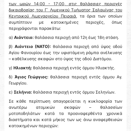
των ωρών 14:00 - 17:00, στις θαλάσσιες περιοχές
δικαιοδοσίας του Γ΄ Λιμενικού Τμήματος Σαλαμίνας του
Κεντρικού Λιμεναρχείου Πειραιά
, τα όρια των οποίων
συμπίπτουν με κατοικημένες περιοχές, όπως
περιγράφονται παρακάτω:
α)
Αιάντειο:
θαλάσσια περιοχή από 12η έως 18η στάση.
β)
Αιάντειο (ΝΑΤΟ):
θαλάσσια περιοχή από ύψος οδού
Αγίου Φανουρίου έως την υφιστάμενη ράμπα ανέλκυσης
– καθέλκυσης σκαφών στο ύψος της οδού Διστόμου.
γ)
Ηλιακτή:
θαλάσσια περιοχή εντός όρμου Ηλιακτής.
δ)
Άγιος Γεώργιος:
θαλάσσια περιοχή εντός όρμου Αγ.
Γεωργίου.
ε)
Σελήνια:
θαλάσσια περιοχή εντός όρμου Σεληνίων.
Σε κάθε περίπτωση απαγορεύεται η κυκλοφορία των
ανωτέρω ατομικών σκαφών – θαλασσίων
μοτοποδηλάτων κατά τα προαναφερθέντα χρονικά
διαστήματα και κατά μήκος των ως άνω αναφερθεισών
κατοικημένων περιοχών: