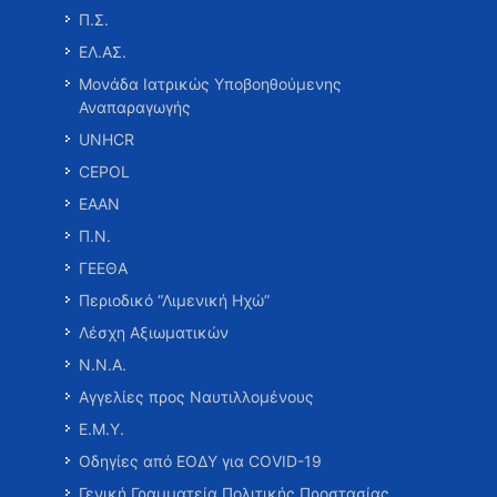
Π.Σ.
ΕΛ.ΑΣ.
Μονάδα Ιατρικώς Υποβοηθούμενης
Αναπαραγωγής
UNHCR
CEPOL
ΕΑΑΝ
Π.Ν.
ΓΕΕΘΑ
Περιοδικό “Λιμενική Ηχώ”
Λέσχη Αξιωματικών
Ν.Ν.Α.
Αγγελίες προς Ναυτιλλομένους
Ε.Μ.Υ.
Οδηγίες από ΕΟΔΥ για COVID-19
Γενική Γραμματεία Πολιτικής Προστασίας