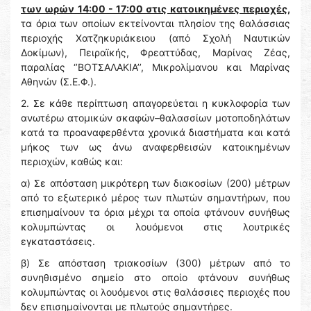
των ωρών 14:00 - 17:00 στις κατοικημένες περιοχές,
τα όρια των οποίων εκτείνονται πλησίον της θαλάσσιας
περιοχής Χατζηκυριάκειου (από Σχολή Ναυτικών
Δοκίμων), Πειραϊκής, Φρεαττύδας, Μαρίνας Ζέας,
παραλίας ‘’ΒΟΤΣΑΛΑΚΙΑ’’, Μικρολίμανου και Μαρίνας
Αθηνών (Σ.Ε.Φ.).
2. Σε κάθε περίπτωση απαγορεύεται η κυκλοφορία των
ανωτέρω ατομικών σκαφών–θαλασσίων μοτοποδηλάτων
κατά τα προαναφερθέντα χρονικά διαστήματα και κατά
μήκος των ως άνω αναφερθεισών κατοικημένων
περιοχών, καθώς και:
α) Σε απόσταση μικρότερη των διακοσίων (200) μέτρων
από το εξωτερικό μέρος των πλωτών σημαντήρων, που
επισημαίνουν τα όρια μέχρι τα οποία φτάνουν συνήθως
κολυμπώντας οι λουόμενοι στις λουτρικές
εγκαταστάσεις.
β) Σε απόσταση τριακοσίων (300) μέτρων από το
συνηθισμένο σημείο στο οποίο φτάνουν συνήθως
κολυμπώντας οι λουόμενοι στις θαλάσσιες περιοχές που
δεν επισημαίνονται με πλωτούς σημαντήρες.