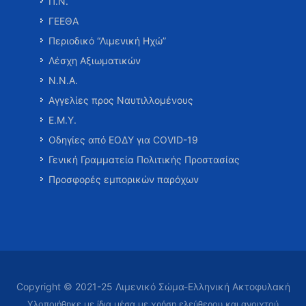
Π.Ν.
ΓΕΕΘΑ
Περιοδικό “Λιμενική Ηχώ”
Λέσχη Αξιωματικών
Ν.Ν.Α.
Αγγελίες προς Ναυτιλλομένους
Ε.Μ.Υ.
Οδηγίες από ΕΟΔΥ για COVID-19
Γενική Γραμματεία Πολιτικής Προστασίας
Προσφορές εμπορικών παρόχων
Copyright © 2021-25 Λιμενικό Σώμα-Ελληνική Ακτοφυλακή
Υλοποιήθηκε με ίδια μέσα με χρήση ελεύθερου και ανοιχτού