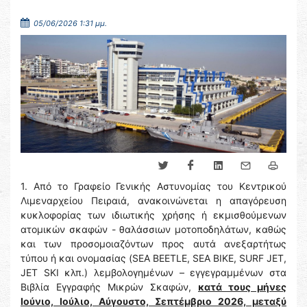
05/06/2026 1:31 μμ.
1. Από το Γραφείο Γενικής Αστυνομίας του Κεντρικού
Λιμεναρχείου Πειραιά, ανακοινώνεται η απαγόρευση
κυκλοφορίας των ιδιωτικής χρήσης ή εκμισθούμενων
ατομικών σκαφών - θαλάσσιων μοτοποδηλάτων, καθώς
και των προσομοιαζόντων προς αυτά ανεξαρτήτως
τύπου ή και ονομασίας (SEA BEETLE, SEA BIKE, SURF JET,
JET SKI κλπ.) λεμβολογημένων – εγγεγραμμένων στα
Βιβλία Εγγραφής Μικρών Σκαφών,
κατά τους μήνες
Ιούνιο, Ιούλιο, Αύγουστο, Σεπτέμβριο 2026, μεταξύ