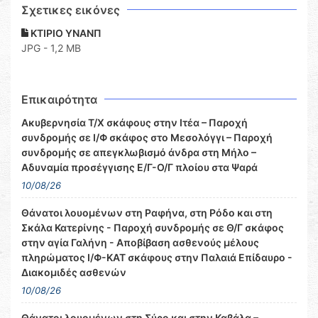
Σχετικες εικόνες
ΚΤΙΡΙΟ ΥΝΑΝΠ
JPG - 1,2 MB
Επικαιρότητα
Ακυβερνησία Τ/Χ σκάφους στην Ιτέα – Παροχή
συνδρομής σε Ι/Φ σκάφος στο Μεσολόγγι – Παροχή
συνδρομής σε απεγκλωβισμό άνδρα στη Μήλο –
Αδυναμία προσέγγισης Ε/Γ-Ο/Γ πλοίου στα Ψαρά
10/08/26
Θάνατοι λουομένων στη Ραφήνα, στη Ρόδο και στη
Σκάλα Κατερίνης - Παροχή συνδρομής σε Θ/Γ σκάφος
στην αγία Γαλήνη - Αποβίβαση ασθενούς μέλους
πληρώματος Ι/Φ-ΚΑΤ σκάφους στην Παλαιά Επίδαυρο -
Διακομιδές ασθενών
10/08/26
Θάνατοι λουομένων στη Σύρο και στην Καβάλα –