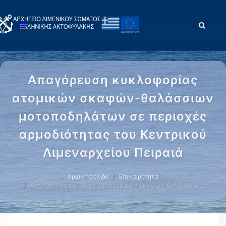
Απαγόρευση κυκλοφορίας
ατομικών σκαφών-θαλάσσιων
μοτοποδηλάτων σε περιοχές
αρμοδιότητας του Κεντρικού
Λιμεναρχείου Πειραιά
Αρχική σελίδα
Επικαιρότητα
Απαγόρευση κυκλοφορίας ατομικών σκαφών-θαλάσσιων …