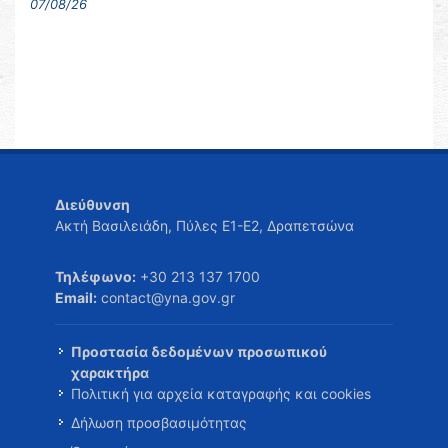
07/08/26
Διεύθυνση
Ακτή Βασιλειάδη, Πύλες Ε1-Ε2, Δραπετσώνα
Τηλέφωνο:
+30 213 137 1700
Email:
contact@yna.gov.gr
Προστασία δεδομένων προσωπικού
χαρακτήρα
Πολιτική για αρχεία καταγραφής και cookies
Δήλωση προσβασιμότητας