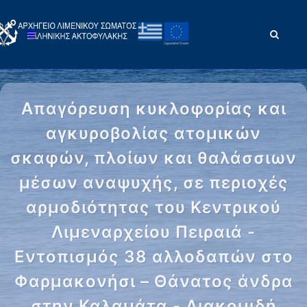
Απαγόρευση κυκλοφορίας και
αγκυροβολίας ατομικών
σκαφών, πλοίων και θαλάσσιων
μέσων αναψυχής, σε περιοχές
αρμοδιότητας του Κεντρικού
Λιμεναρχείου Πειραιά -
Εντοπισμός 38 αλλοδαπών στο
Φαρμακονήσι – Θάνατος άνδρα
στην Καλαμάτα - Διακομιδή