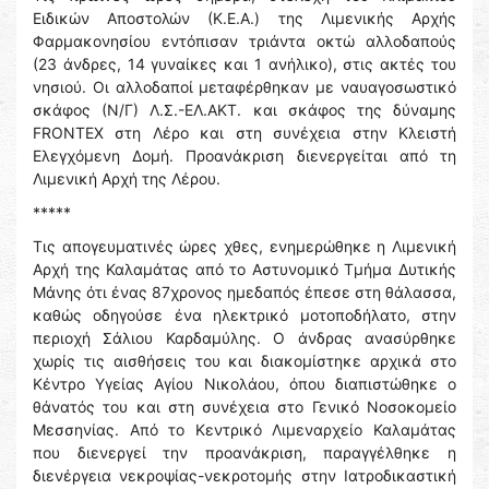
Ειδικών Αποστολών (Κ.Ε.Α.) της Λιμενικής Αρχής
Φαρμακονησίου εντόπισαν τριάντα οκτώ αλλοδαπούς
(23 άνδρες, 14 γυναίκες και 1 ανήλικο), στις ακτές του
νησιού. Οι αλλοδαποί μεταφέρθηκαν με ναυαγοσωστικό
σκάφος (Ν/Γ) Λ.Σ.-ΕΛ.ΑΚΤ. και σκάφος της δύναμης
FRONTEX στη Λέρο και στη συνέχεια στην Κλειστή
Ελεγχόμενη Δομή. Προανάκριση διενεργείται από τη
Λιμενική Αρχή της Λέρου.
*****
Τις απογευματινές ώρες χθες, ενημερώθηκε η Λιμενική
Αρχή της Καλαμάτας από το Αστυνομικό Τμήμα Δυτικής
Μάνης ότι ένας 87χρονος ημεδαπός έπεσε στη θάλασσα,
καθώς οδηγούσε ένα ηλεκτρικό μοτοποδήλατο, στην
περιοχή Σάλιου Καρδαμύλης. Ο άνδρας ανασύρθηκε
χωρίς τις αισθήσεις του και διακομίστηκε αρχικά στο
Κέντρο Υγείας Αγίου Νικολάου, όπου διαπιστώθηκε ο
θάνατός του και στη συνέχεια στο Γενικό Νοσοκομείο
Μεσσηνίας. Από το Κεντρικό Λιμεναρχείο Καλαμάτας
που διενεργεί την προανάκριση, παραγγέλθηκε η
διενέργεια νεκροψίας-νεκροτομής στην Ιατροδικαστική