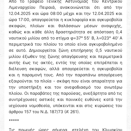
Από το Γραφείο Γενικής Αστυνομίας του Κεντρικού
Λιμεναρχείου Πειραιά, ανακοινώνεται ότι από την
12.04.2025 και ώρα 08:00 μέχρι και την 12.04.2025 και
ώρα 17:00, απαγορεύεται η κυκλοφορία και αγκυροβολία
σκαφών, πλοίων και θαλάσσιων μέσων αναψυχής,
καθώς και κάθε άλλη δραστηριότητα σε απόσταση 0,4
ναυτικού μιλίου από το στίγμα φ=37° 55' Β, λ=023° 40' Α
περιμετρικά του πλοίου το οποίο είναι αγκυροβολημένο
σε αυτό. Δημιουργείται ζώνη επιτήρησης 0,5 ναυτικού
μιλίου έξωθεν της ζώνης απαγόρευσης και περιμετρικά
αυτής έως τις ακτές, εντός της οποίας επιτρέπεται η
διέλευση σκαφών, αλλά απαγορεύεται η αγκυροβολία
και η παραμονή τους. Από την παραπάνω απαγόρευση
εξαιρούνται τα πλοία - σκάφη που είναι απαραίτητα για
την υποστήριξη και τον ανεφοδιασμό του ανωτέρω
πλοίου. Οι παραβάτες της παρούσας, ανεξάρτητα από τις
συντρέχουσες αστικές και ποινικές ευθύνες κατά την
ισχύουσα νομοθεσία, υπόκεινται και στις κυρώσεις του
άρθρου 157 του Ν.Δ. 187/73 (Α’ 261).
*****
Τις πρωινές ώρες σήμερα, στελέχη του Κλιμακίου