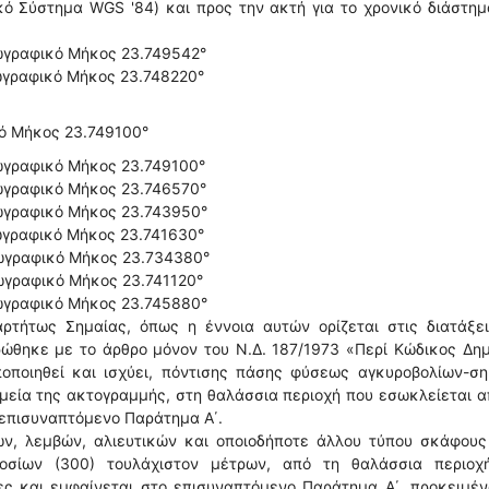
κό Σύστημα WGS '84) και προς την ακτή για το χρονικό διάστη
ωγραφικό Μήκος 23.749542°
ωγραφικό Μήκος 23.748220°
κό Μήκος 23.749100°
ωγραφικό Μήκος 23.749100°
ωγραφικό Μήκος 23.746570°
ωγραφικό Μήκος 23.743950°
ωγραφικό Μήκος 23.741630°
εωγραφικό Μήκος 23.734380°
ωγραφικό Μήκος 23.741120°
ωγραφικό Μήκος 23.745880°
ρτήτως Σημαίας, όπως η έννοια αυτών ορίζεται στις διατάξει
ρώθηκε με το άρθρο μόνον του Ν.Δ. 187/1973 «Περί Κώδικος Δη
οποποιηθεί και ισχύει, πόντισης πάσης φύσεως αγκυροβολίων-σ
εία της ακτογραμμής, στη θαλάσσια περιοχή που εσωκλείεται α
επισυναπτόμενο Παράτημα Α΄.
ων, λεμβών, αλιευτικών και οποιοδήποτε άλλου τύπου σκάφους
οσίων (300) τουλάχιστον μέτρων, από τη θαλάσσια περιοχ
ς και εμφαίνεται στο επισυναπτόμενο Παράτημα Α΄, προκειμέν