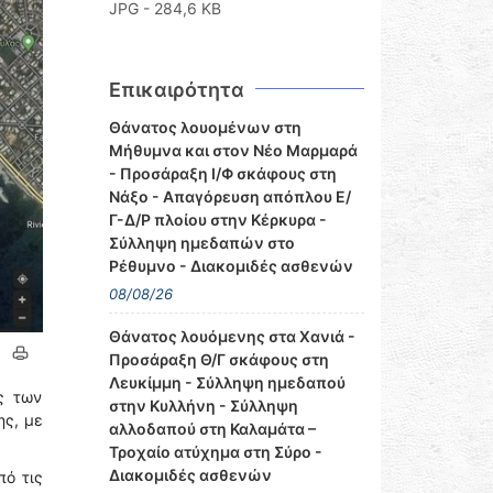
JPG - 284,6 KB
Επικαιρότητα
Θάνατος λουομένων στη
Μήθυμνα και στον Νέο Μαρμαρά
- Προσάραξη Ι/Φ σκάφους στη
Νάξο - Απαγόρευση απόπλου Ε/
Γ-Δ/Ρ πλοίου στην Κέρκυρα -
Σύλληψη ημεδαπών στο
Ρέθυμνο - Διακομιδές ασθενών
08/08/26
Θάνατος λουόμενης στα Χανιά -
Προσάραξη Θ/Γ σκάφους στη
Λευκίμμη - Σύλληψη ημεδαπού
ς των
στην Κυλλήνη - Σύλληψη
ης, με
αλλοδαπού στη Καλαμάτα –
Τροχαίο ατύχημα στη Σύρο -
Διακομιδές ασθενών
πό τις