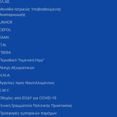
ΕΛ.ΑΣ.
Μονάδα Ιατρικώς Υποβοηθούμενης
Αναπαραγωγής
UNHCR
CEPOL
ΕΑΑΝ
Π.Ν.
ΓΕΕΘΑ
Περιοδικό “Λιμενική Ηχώ”
Λέσχη Αξιωματικών
Ν.Ν.Α.
Αγγελίες προς Ναυτιλλομένους
Ε.Μ.Υ.
Οδηγίες από ΕΟΔΥ για COVID-19
Γενική Γραμματεία Πολιτικής Προστασίας
Προσφορές εμπορικών παρόχων