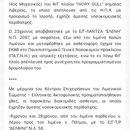
(4ος Μηχανικός) του Φ/Γ πλοίου “IVORY GULL” σημαίας
Λιβερίας, το οποίο απέπλευσε από τις Η.Π.Α. με
προορισμό το Ισραήλ, έχρηζε άμεσης νοσοκομειακής
περίθαλψης.
Ο 23χρονος αποβιβάστηκε με το Ε/Γ-ΛΑΝΤΖΑ “ΕΛΕΝΗ”
Ν.Π. 2097, με ασφάλεια, έξω από τον λιμένα Καλών
Λιμένων και μεταφέρθηκε με ασθενοφόρο όχημα του
ΕΚΑΒ στο Πανεπιστημιακό Γενικό Νοσοκομείο Ηρακλείου
(ΠΑ.Γ.Ν.Η.) για ιατρικές εξετάσεις, ενώ το εν λόγω Φ/Γ
πλοίο απέπλευσε προς συνέχιση του προγραμματισμένου
δρομολογίου του.
****
Με μέριμνα του Κέντρου Επιχειρήσεων του Λιμενικού
Σώματος – Ελληνικής Ακτοφυλακής πραγματοποιήθηκαν
χθες, οι παρακάτω διακομιδές ασθενών, οι οποίοι
έχρηζαν άμεσης νοσοκομειακής περίθαλψης:
-8χρονου και 28χρονου, από τον λιμένα παρθενίου ν.
Λέρου προς τον λιμένα ν. Πάτμου, με το Ε/Γ-Τ/Ρ
“ΔΕΛΦΙΝΙ” Ν.Λ. 56.