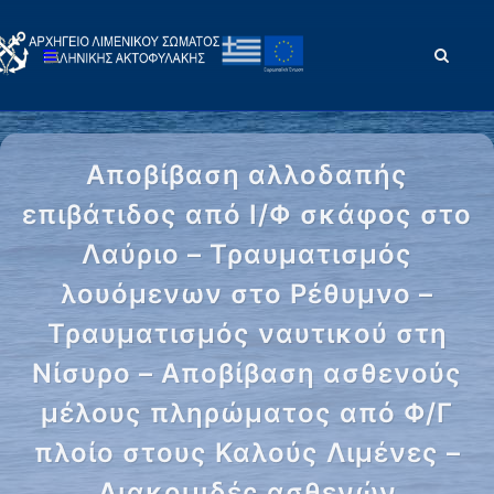
Αποβίβαση αλλοδαπής
επιβάτιδος από Ι/Φ σκάφος στο
Λαύριο – Τραυματισμός
λουόμενων στο Ρέθυμνο –
Τραυματισμός ναυτικού στη
Νίσυρο – Αποβίβαση ασθενούς
μέλους πληρώματος από Φ/Γ
πλοίο στους Καλούς Λιμένες –
Διακομιδές ασθενών