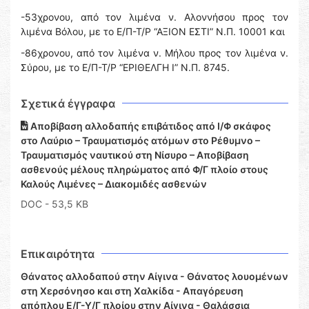
-53χρονου, από τον λιμένα ν. Αλοννήσου προς τον
λιμένα Βόλου, με το Ε/Π-Τ/Ρ “ΑΞΙΟΝ ΕΣΤΙ” Ν.Π. 10001 και
-86χρονου, από τον λιμένα ν. Μήλου προς τον λιμένα ν.
Σύρου, με το Ε/Π-Τ/Ρ “ΕΡΙΘΕΛΓΗ Ι” Ν.Π. 8745.
Σχετικά έγγραφα
Αποβίβαση αλλοδαπής επιβάτιδος από Ι/Φ σκάφος
στο Λαύριο – Τραυματισμός ατόμων στο Ρέθυμνο –
Τραυματισμός ναυτικού στη Νίσυρο – Αποβίβαση
ασθενούς μέλους πληρώματος από Φ/Γ πλοίο στους
Καλούς Λιμένες – Διακομιδές ασθενών
DOC
- 53,5 KB
Επικαιρότητα
Θάνατος αλλοδαπού στην Αίγινα - Θάνατος λουομένων
στη Χερσόνησο και στη Χαλκίδα - Απαγόρευση
απόπλου Ε/Γ-Υ/Γ πλοίου στην Αίγινα - Θαλάσσια