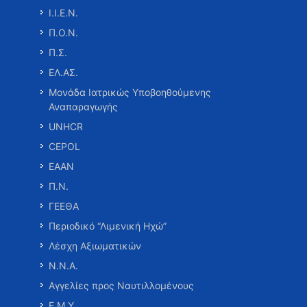
Ι.Ι.Ε.Ν.
Π.Ο.Ν.
Π.Σ.
ΕΛ.ΑΣ.
Μονάδα Ιατρικώς Υποβοηθούμενης
Αναπαραγωγής
UNHCR
CEPOL
ΕΑΑΝ
Π.Ν.
ΓΕΕΘΑ
Περιοδικό “Λιμενική Ηχώ”
Λέσχη Αξιωματικών
Ν.Ν.Α.
Αγγελίες προς Ναυτιλλομένους
Ε.Μ.Υ.