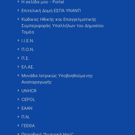
Η σελίδα μου - Portal
Επιτελική Δομή ΕΣΠΑ ΥΝΑΝΠ
Κώδικας Ηθικής και Επαγγελματικής
Συμπεριφοράς Υπαλλήλων του Δημοσίου
Τομέα
Ι.Ι.Ε.Ν.
Π.Ο.Ν.
Π.Σ.
ΕΛ.ΑΣ.
Μονάδα Ιατρικώς Υποβοηθούμενης
Αναπαραγωγής
UNHCR
CEPOL
ΕΑΑΝ
Π.Ν.
ΓΕΕΘΑ
Περιοδικό “Λιμενική Ηχώ”