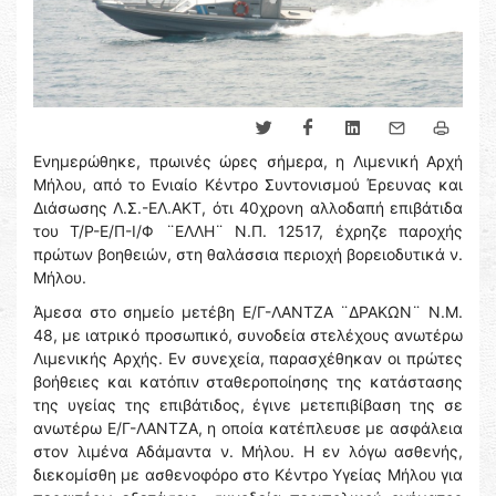
Ενημερώθηκε, πρωινές ώρες σήμερα, η Λιμενική Αρχή
Μήλου, από το Ενιαίο Κέντρο Συντονισμού Έρευνας και
Διάσωσης Λ.Σ.-ΕΛ.ΑΚΤ, ότι 40χρονη αλλοδαπή επιβάτιδα
του Τ/Ρ-Ε/Π-Ι/Φ ¨ΕΛΛΗ¨ Ν.Π. 12517, έχρηζε παροχής
πρώτων βοηθειών, στη θαλάσσια περιοχή βορειοδυτικά ν.
Μήλου.
Άμεσα στο σημείο μετέβη Ε/Γ-ΛΑΝΤΖΑ ¨ΔΡΑΚΩΝ¨ Ν.Μ.
48, με ιατρικό προσωπικό, συνοδεία στελέχους ανωτέρω
Λιμενικής Αρχής. Εν συνεχεία, παρασχέθηκαν οι πρώτες
βοήθειες και κατόπιν σταθεροποίησης της κατάστασης
της υγείας της επιβάτιδος, έγινε μετεπιβίβαση της σε
ανωτέρω Ε/Γ-ΛΑΝΤΖΑ, η οποία κατέπλευσε με ασφάλεια
στον λιμένα Αδάμαντα ν. Μήλου. Η εν λόγω ασθενής,
διεκομίσθη με ασθενοφόρο στο Κέντρο Υγείας Μήλου για